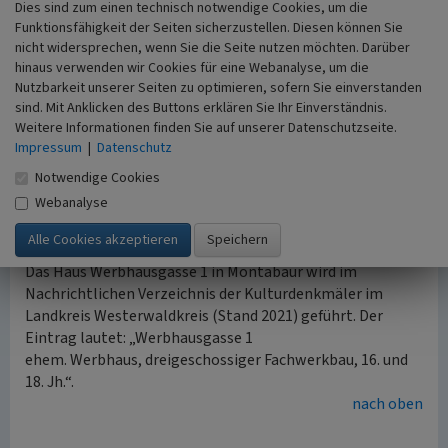
Gassen der Stadt im Jahre 1899 wurde das ehemalige
Dies sind zum einen technisch notwendige Cookies, um die
Funktionsfähigkeit der Seiten sicherzustellen. Diesen können Sie
„Kurze Gässchen“ (Ahlen) durch Stadtratsbeschluss
nicht widersprechen, wenn Sie die Seite nutzen möchten. Darüber
„Werbhausgasse“ genannt. Vor der grundlegenden
hinaus verwenden wir Cookies für eine Webanalyse, um die
Renovierung des Gebäudes Anfang der 1980er Jahre war
Nutzbarkeit unserer Seiten zu optimieren, sofern Sie einverstanden
das Gebäude als Wohnhaus mit Stall und zur Judengasse
sind. Mit Anklicken des Buttons erklären Sie Ihr Einverständnis.
hin gelegener Scheune (Werkstatt) genutzt. Der
Weitere Informationen finden Sie auf unserer Datenschutzseite.
Montabaurer Architekt Stefan Wild erwarb im Jahr 1982
Impressum
|
Datenschutz
das Anwesen, das danach umfassend renoviert wurde. Das
Notwendige Cookies
Gebäude beherbergt seit dem Jahr 2014 Wohnungen in
Webanalyse
den oberen Geschossen, ein Architekturbüro, eine Praxis
und eine Weinbar im Erdgeschoss.
Das Haus Werbhausgasse 1 in Montabaur wird im
Nachrichtlichen Verzeichnis der Kulturdenkmäler im
Landkreis Westerwaldkreis (Stand 2021) geführt. Der
Eintrag lautet: „Werbhausgasse 1
ehem. Werbhaus, dreigeschossiger Fachwerkbau, 16. und
18. Jh.“.
nach oben