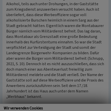
Alkohol, teils auch unter Drohungen, in der Gaststätte
zum Kriegsdienst anzuwerben versucht haben. Auch ist
überliefert, dass diese Werbeoffiziere sogar voll
alkoholisierte Burschen heimlich in einem Sarg aus der
Stadt gebracht hätten. Eigentlich waren die Montabaurer
Bürger nämlich vom Militärdienst befreit. Das lag daran,
dass Montabaur als Grenzstadt eine große Bedeutung
innerhalb des Kurfürstentums einnahm. So war die Stadt
verpflichtet zur Verteidigung der Stadt und somit der
Landesgrenze Bürgerwehr-Kompanien zu bilden. Dafür
aber waren die Bürger vom Militärdienst befreit (Schrupp,
2021, S. 10). Dennoch ist es nicht auszuschließen, dass sich
doch manch einer aus Abenteuerlust freiwillig zum
Militärdienst meldete und die Stadt verließ. Der Name der
Gaststätte soll auf diese Werbeoffiziere und die Praxis des
Anwerbens zurückzuführen sein. Seit dem 17./18.
Jahrhundert ist das Haus auch unter dem Namen
„Werbhaus“ bekannt.
Im Zuge umfangreicher Namensgebungen für Straßen und
Wir verwenden Cookies