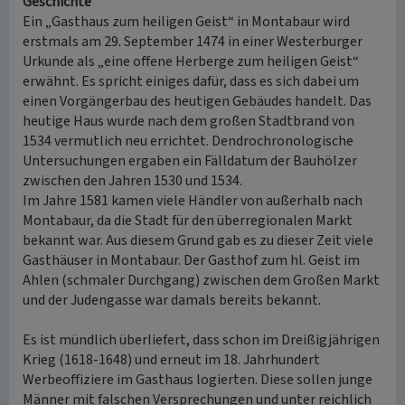
Geschichte
Ein „Gasthaus zum heiligen Geist“ in Montabaur wird
erstmals am 29. September 1474 in einer Westerburger
Urkunde als „eine offene Herberge zum heiligen Geist“
erwähnt. Es spricht einiges dafür, dass es sich dabei um
einen Vorgängerbau des heutigen Gebäudes handelt. Das
heutige Haus wurde nach dem großen Stadtbrand von
1534 vermutlich neu errichtet. Dendrochronologische
Untersuchungen ergaben ein Fälldatum der Bauhölzer
zwischen den Jahren 1530 und 1534.
Im Jahre 1581 kamen viele Händler von außerhalb nach
Montabaur, da die Stadt für den überregionalen Markt
bekannt war. Aus diesem Grund gab es zu dieser Zeit viele
Gasthäuser in Montabaur. Der Gasthof zum hl. Geist im
Ahlen (schmaler Durchgang) zwischen dem Großen Markt
und der Judengasse war damals bereits bekannt.
Es ist mündlich überliefert, dass schon im Dreißigjährigen
Krieg (1618-1648) und erneut im 18. Jahrhundert
Werbeoffiziere im Gasthaus logierten. Diese sollen junge
Männer mit falschen Versprechungen und unter reichlich