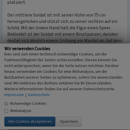
platziert.
Der mittlere Soldat ist mit seiner Höhe von 75 cm
hervorgehoben und stützt sich zu seiner rechten auf ein
Schild. Mit der linken Hand hält die Figur einen Speer.
Bekleidet ist der Soldat mit einem Brustpanzer, darüber
deutet sich ähnlich einem Umhang ein Mantel an. Auf dem
Kopf trägt der Soldat einen Helm mit Federbusch, was auf
Wir verwenden Cookies
einen höheren militärischen Rang hinweist. Die
Dies sind zum einen technisch notwendige Cookies, um die
dominante Figur des rechten Steins ist die Frauenfigur
Funktionsfähigkeit der Seiten sicherzustellen. Diesen können Sie
nicht widersprechen, wenn Sie die Seite nutzen möchten. Darüber
ganz links. Mit einer Höhe von 110 cm und einer Breite von
hinaus verwenden wir Cookies für eine Webanalyse, um die
50 cm überragt sie alle anderen Figuren des Steins. Die
Nutzbarkeit unserer Seiten zu optimieren, sofern Sie einverstanden
Faltenwürfe des langen Kleides und des Mantels sind
sind. Mit Anklicken des Buttons erklären Sie Ihr Einverständnis.
deutlich ausgearbeitet. Ihre Haare werden von Bändern
Weitere Informationen finden Sie auf unserer Datenschutzseite.
gehalten. In den Händen hält sie Früchte. Aus diesem
Impressum
|
Datenschutz
Grund wird sie als Matrone, eine Art Muttergottheit,
Notwendige Cookies
gedeutet, während der hervorgehobene mittlere Soldat
als Kriegsgott Mars oder als Feldherr verstanden wird
Webanalyse
(Dahl 1908, S. 5; Weiner 1924, S. 16; www.westpfalz.wiki).