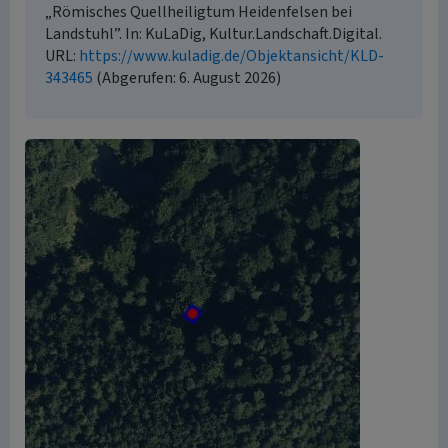
„Römisches Quellheiligtum Heidenfelsen bei
Landstuhl”. In: KuLaDig, Kultur.Landschaft.Digital.
URL:
https://www.kuladig.de/Objektansicht/KLD-
343465
(Abgerufen: 6. August 2026)