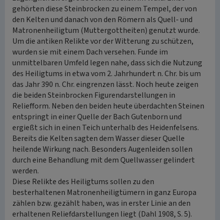
gehörten diese Steinbrocken zu einem Tempel, der von
den Kelten und danach von den Römern als Quell- und
Matronenheiligtum (Muttergottheiten) genutzt wurde.
Um die antiken Relikte vor der Witterung zu schützen,
wurden sie mit einem Dach versehen. Funde im
unmittelbaren Umfeld legen nahe, dass sich die Nutzung
des Heiligtums in etwa vom 2. Jahrhundert n. Chr. bis um
das Jahr 390 n. Chr. eingrenzen lässt. Noch heute zeigen
die beiden Steinbrocken Figurendarstellungen in
Reliefform. Neben den beiden heute überdachten Steinen
entspringt in einer Quelle der Bach Gutenborn und
ergießt sich in einen Teich unterhalb des Heidenfelsens.
Bereits die Kelten sagten dem Wasser dieser Quelle
heilende Wirkung nach. Besonders Augenleiden sollen
durch eine Behandlung mit dem Quellwasser gelindert
werden.
Diese Relikte des Heiligtums sollen zu den
besterhaltenen Matronenheiligtümern in ganz Europa
zählen bzw. gezählt haben, was in erster Linie an den
erhaltenen Reliefdarstellungen liegt (Dahl 1908, S. 5).