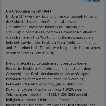
nach oben
Die Grabungen im Jahr 1843
Im Jahr 1843 wirkte Friedensrichter Carl Joseph Falciola,
der Sohn des Lauterecker Rentmeisters und
Oberamtshausbesitzer Johann Carl Falciola, als
Grabungsleiter in der Lauterecker Gewanne Nordhausen,
wo sich eine einstige Wüstung mit Besiedlungsspuren
befindet, sowie in den Felddistrikten “Liebfrauenkirche„
und “Bilsteiner Hof„. Falciola war Mitglied im Historischen
Verein der Pfalz (Fickert 2020).
Die von Falciola aufgefundenen und ausgegrabenen
Ruinen im Felddistrikt “Liebfrauenkirche„ (nahe dem
Geisrech) seien Reste der damals bei der ansässigen
Bevölkerung noch aus mündlicher Überlieferung
bekannten “Liebfrauenkirche„ (die ausführliche
Dokumentation Falciolas bei Fickert 2020, zwei
Zeichnungen anbei). Zink (1968, S. 306-308) berichtet
lediglich von einem Liebfrauenhof, ehemaliger
klösterlicher Besitz der Offenbacher Klosterkirche, der