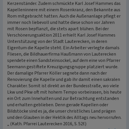
Kerzenständer. Zudem schmückte Karl Josef Hammes das
Kapelleninnere mit einem Rosenkranz, den Bekannte aus
Rom mitgebracht hatten. Auch die Außenanlage pflegt er
immer noch liebevoll und hatte diese schon vor Jahren
mit Rosen bepflanzt, die stets apart blühen. Bei der
Verschönerungsaktion 2011 erhielt Karl Josef Hammes
Unterstützung von der Stadt Lauterecken, in deren
Eigentum die Kapelle steht. Ein Arbeiter verlegte damals
Fliesen, die Bildhauerfirma Haußmann von Lauterecken
spendete einen Sandsteinsockel, auf dem eine von Pfarrer
Seemann gestiftete Kreuzigungsgruppe platziert wurde.
Der damalige Pfarrer Köller segnete dann nach der
Renovierung die Kapelle und gab ihr damit einen sakralen
Charakter. Somit ist direkt an der Bundesstraße, wo viele
Lkw und Pkw oft mit hohem Tempo vorbeirasen, bis heute
ein Ort zum Innehalten und zur Betrachtung entstanden
und erhalten geblieben. Denn gerade Kapellen oder
Bildstöcke sind es ja, die unser christliches Land prägen
und den Glauben in der Hektik des Alltags neu hervorrufen.
„ (Kath. Pfarrei Lauterecken 2016, S. 52f.)