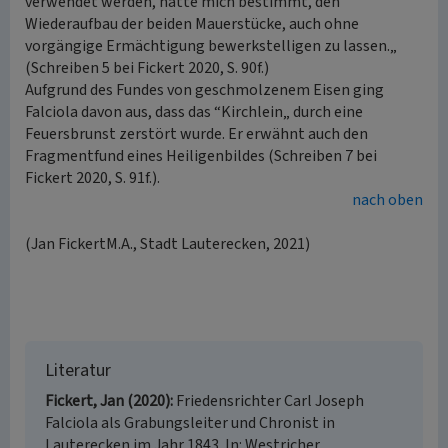
verwendet werden, hatte mich bestimmt, den
Wiederaufbau der beiden Mauerstücke, auch ohne
vorgängige Ermächtigung bewerkstelligen zu lassen.„
(Schreiben 5 bei Fickert 2020, S. 90f.)
Aufgrund des Fundes von geschmolzenem Eisen ging
Falciola davon aus, dass das “Kirchlein„ durch eine
Feuersbrunst zerstört wurde. Er erwähnt auch den
Fragmentfund eines Heiligenbildes (Schreiben 7 bei
Fickert 2020, S. 91f.).
nach oben
(Jan FickertM.A., Stadt Lauterecken, 2021)
Literatur
Fickert, Jan (2020)
Friedensrichter Carl Joseph
Falciola als Grabungsleiter und Chronist in
Lauterecken im Jahr 1843. In: Westricher