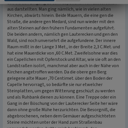
daß sie den Eingang zu dem Capellchen von Lauterecken
aus darstellten. Man ging nämlich, wie in vielen alten
Kirchen, abwärts hinein. Beide Mauern, die eine gen die
Straße, die andere gen Medard, sind nun wieder mit den
alten Steinen auf den frühern Fundamenten aufgeführt.
Die beiden andern, nämlich gen Lauterecken und gen den
Wald, sind noch unversehrt die aufgefundene. Der innere
Raum mißt in der Länge 3 Met., in der Breite 2,3 C.Met. und
hat eine Mauerdicke von ,60 C.Met. Zweifelsohne war dies
ein Capellchen mit Opferstock und Altar, wie sie oft an den
Landstraßen isolirt, manchmal aber auch in der Nähe von
Kirchen angetroffen werden. Da die obere gen Berg
gelegene alte Mauer ,70 Centimet. über den Boden der
Capelle hervorragt, so bedürfte sie nur etwelcher
Steinplatten, um gegen Witterung geschüzt zu werden
und als Ruhbank dienen zu können. Eine Treppe oder ein
Gang in der Böschung von der Lauterecker Seite her wäre
dann ohne große Mühe herzurichten. Die Besorgniß, die
abgebrochenen, neben dem Gemäuer aufgeschichteten
Steine möchten unter der Hand zum Straßenbau