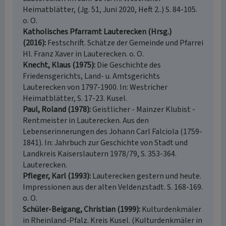
Heimatblätter, (Jg. 51, Juni 2020, Heft 2..) S. 84-105.
o. O.
Katholisches Pfarramt Lauterecken (Hrsg.)
(2016)
Festschrift. Schätze der Gemeinde und Pfarrei
Hl. Franz Xaver in Lauterecken. o. O.
Knecht, Klaus (1975)
Die Geschichte des
Friedensgerichts, Land- u. Amtsgerichts
Lauterecken von 1797-1900. In: Westricher
Heimatblätter, S. 17-23. Kusel.
Paul, Roland (1978)
Geistlicher - Mainzer Klubist -
Rentmeister in Lauterecken. Aus den
Lebenserinnerungen des Johann Carl Falciola (1759-
1841). In: Jahrbuch zur Geschichte von Stadt und
Landkreis Kaiserslautern 1978/79, S. 353-364.
Lauterecken.
Pfleger, Karl (1993)
Lauterecken gestern und heute.
Impressionen aus der alten Veldenzstadt. S. 168-169.
o. O.
Schüler-Beigang, Christian (1999)
Kulturdenkmäler
in Rheinland-Pfalz. Kreis Kusel. (Kulturdenkmäler in