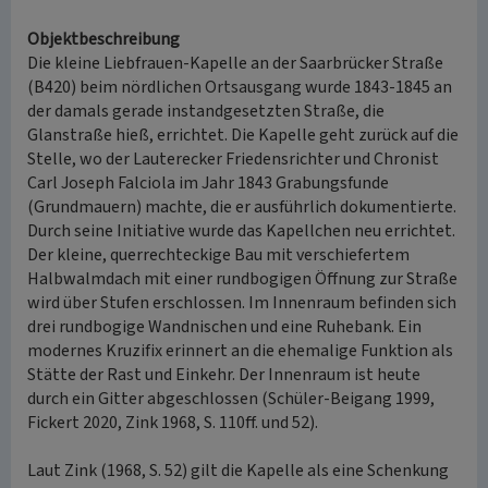
Objektbeschreibung
Die kleine Liebfrauen-Kapelle an der Saarbrücker Straße
(B420) beim nördlichen Ortsausgang wurde 1843-1845 an
der damals gerade instandgesetzten Straße, die
Glanstraße hieß, errichtet. Die Kapelle geht zurück auf die
Stelle, wo der Lauterecker Friedensrichter und Chronist
Carl Joseph Falciola im Jahr 1843 Grabungsfunde
(Grundmauern) machte, die er ausführlich dokumentierte.
Durch seine Initiative wurde das Kapellchen neu errichtet.
Der kleine, querrechteckige Bau mit verschiefertem
Halbwalmdach mit einer rundbogigen Öffnung zur Straße
wird über Stufen erschlossen. Im Innenraum befinden sich
drei rundbogige Wandnischen und eine Ruhebank. Ein
modernes Kruzifix erinnert an die ehemalige Funktion als
Stätte der Rast und Einkehr. Der Innenraum ist heute
durch ein Gitter abgeschlossen (Schüler-Beigang 1999,
Fickert 2020, Zink 1968, S. 110ff. und 52).
Laut Zink (1968, S. 52) gilt die Kapelle als eine Schenkung