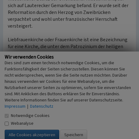
sich auf Lauterecker Gemarkung befand. Er wurde seit der
Reformation durch den Herzog von Zweibrücken
verpachtet und wohl unter französischer Herrschaft
versteigert.
Liebfrauenkirche oder Frauenkirche ist eine Bezeichnung
für eine Kirche, die unter dem Patrozinium der heiligen
Maria steht. “Unsere Liebe Frau„ war seit dem Mittelalter
Wir verwenden Cookies
einer der Ehrentitel Mariens, der Mutter Jesu. Das
Dies sind zum einen technisch notwendige Cookies, um die
Patrozinium “Unserer Lieben Frau„ (auch “Unser Lieben
Funktionsfähigkeit der Seiten sicherzustellen. Diesen können Sie
Frauen„ mit alter Genitiv-Bildung) tragen viele Kirchen,
nicht widersprechen, wenn Sie die Seite nutzen möchten. Darüber
Kapellen und Klosterkirchen.
hinaus verwenden wir Cookies für eine Webanalyse, um die
Nutzbarkeit unserer Seiten zu optimieren, sofern Sie einverstanden
sind. Mit Anklicken des Buttons erklären Sie Ihr Einverständnis.
So schrieb Falciola am 15./16.03.1843 über den
Weitere Informationen finden Sie auf unserer Datenschutzseite.
Wiederaufbau der abgebrochenen Mauern: “Bei nähere
Impressum
|
Datenschutz
Erkundigung erfuhr ich und überzeugte ich mich, daß das
in der Straßenböschung vorgefundene Gemäuer ein
Notwendige Cookies
Quadrat gebildet hatte, und daß die zwei vorhandenen
Webanalyse
Staffeln, nicht, wie ich früher glaubte, den Eingang zum
Kirchhof oder zu einer Capelle von Medard aus, sondern