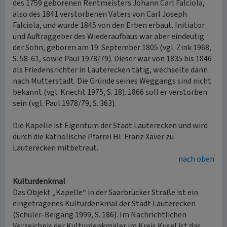
des 1759 geborenen Rentmeisters Johann Carl Falciola,
also des 1841 verstorbenen Vaters von Carl Joseph
Falciola, und wurde 1845 von den Erben erbaut. Initiator
und Auftraggeber des Wiederaufbaus war aber eindeutig
der Sohn, geboren am 19. September 1805 (vgl. Zink 1968,
S. 58-61, sowie Paul 1978/79). Dieser war von 1835 bis 1846
als Friedensrichter in Lauterecken tätig, wechselte dann
nach Mutterstadt. Die Gründe seines Weggangs sind nicht
bekannt (vgl. Knecht 1975, S. 18). 1866 soll er verstorben
sein (vgl. Paul 1978/79, S. 363).
Die Kapelle ist Eigentum der Stadt Lauterecken und wird
durch die katholische Pfarrei Hl. Franz Xaver zu
Lauterecken mitbetreut.
nach oben
Kulturdenkmal
Das Objekt „Kapelle“ in der Saarbrücker Straße ist ein
eingetragenes Kulturdenkmal der Stadt Lauterecken
(Schüler-Beigang 1999, S. 186). Im Nachrichtlichen
Verzeichnis der Kulturdenkmäler im Kreis Kusel ist das