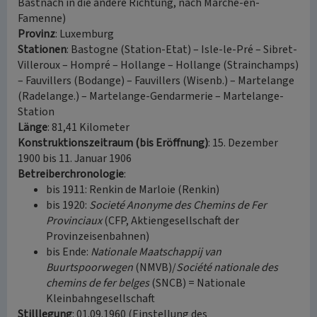
Bastnach in die andere Richtung, nach Marche-en-
Famenne)
Provinz
: Luxemburg
Stationen
: Bastogne (Station-Etat) – Isle-le-Pré – Sibret-
Villeroux – Hompré – Hollange – Hollange (Strainchamps)
– Fauvillers (Bodange) – Fauvillers (Wisenb.) – Martelange
(Radelange.) – Martelange-Gendarmerie – Martelange-
Station
Länge
: 81,41 Kilometer
Konstruktionszeitraum (bis Eröffnung)
: 15. Dezember
1900 bis 11. Januar 1906
Betreiberchronologie
:
bis 1911: Renkin de Marloie (Renkin)
bis 1920:
Societé Anonyme des Chemins de Fer
Provinciaux
(CFP, Aktiengesellschaft der
Provinzeisenbahnen)
bis Ende:
Nationale Maatschappij van
Buurtspoorwegen
(NMVB)/
Société nationale des
chemins de fer belges
(SNCB) = Nationale
Kleinbahngesellschaft
Stilllegung
: 01.09.1960 (Einstellung des