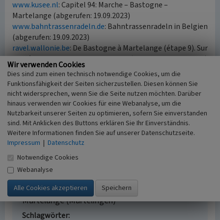
www.kusee.nl
: Capitel 94: Marche – Bastogne –
Martelange (abgerufen: 19.09.2023)
www.bahntrassenradeln.de
: Bahntrassenradeln in Belgien
(abgerufen: 19.09.2023)
ravel.wallonie.be
: De Bastogne à Martelange (étape 9). Sur
le pré-RAVeL des Lignes 163 et 618. (abgerufen: 19.09.2023)
Wir verwenden Cookies
www.garesbelges.be
: L'ancienne gare vicinale de
Dies sind zum einen technisch notwendige Cookies, um die
Bastogne (Bilder, französisch, abgerufen 24.5.2025)
Funktionsfähigkeit der Seiten sicherzustellen. Diesen können Sie
nicht widersprechen, wenn Sie die Seite nutzen möchten. Darüber
hinaus verwenden wir Cookies für eine Webanalyse, um die
Literatur
Nutzbarkeit unserer Seiten zu optimieren, sofern Sie einverstanden
sind. Mit Anklicken des Buttons erklären Sie Ihr Einverständnis.
Stefan, Justens (2001)
Les Tram Vicinaux en
Weitere Informationen finden Sie auf unserer Datenschutzseite.
Ardennes / Trams in de Ardennen. In: Tramfan
Impressum
|
Datenschutz
Magazine 5/2001, Zeventem.
Notwendige Cookies
Webanalyse
Lokalbahn von Bastogne (Bastnach) nach
Martelange (Martelingen)
Schlagwörter