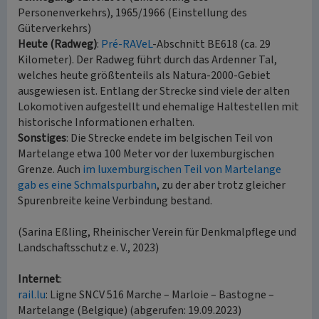
Personenverkehrs), 1965/1966 (Einstellung des
Güterverkehrs)
Heute (Radweg)
:
Pré-RAVeL
-Abschnitt BE618 (ca. 29
Kilometer). Der Radweg führt durch das Ardenner Tal,
welches heute größtenteils als Natura-2000-Gebiet
ausgewiesen ist. Entlang der Strecke sind viele der alten
Lokomotiven aufgestellt und ehemalige Haltestellen mit
historische Informationen erhalten.
Sonstiges
: Die Strecke endete im belgischen Teil von
Martelange etwa 100 Meter vor der luxemburgischen
Grenze. Auch
im luxemburgischen Teil von Martelange
gab es eine Schmalspurbahn
, zu der aber trotz gleicher
Spurenbreite keine Verbindung bestand.
(Sarina Eßling, Rheinischer Verein für Denkmalpflege und
Landschaftsschutz e. V., 2023)
Internet
:
rail.lu
: Ligne SNCV 516 Marche – Marloie – Bastogne –
Martelange (Belgique) (abgerufen: 19.09.2023)