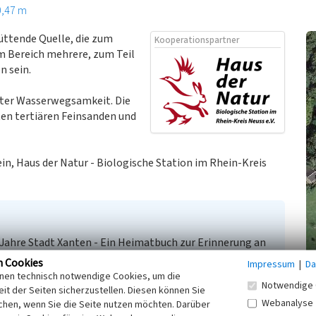
0,47 m
üttende Quelle, die zum
Kooperationspartner
em Bereich mehrere, zum Teil
n sein.
uter Wasserwegsamkeit. Die
en tertiären Feinsanden und
n, Haus der Natur - Biologische Station im Rhein-Kreis
0 Jahre Stadt Xanten - Ein Heimatbuch zur Erinnerung an
anten.
n Cookies
Impressum
|
Da
itungen im Raum Xanten. In: Xantener Berichte 12,
inen technisch notwendige Cookies, um die
Notwendige 
dolf Precht, S. 129-148. Mainz.
it der Seiten sicherzustellen. Diesen können Sie
Webanalyse
chen, wenn Sie die Seite nutzen möchten. Darüber
r von castra vetera und colonia traiana. Abgebildet auf