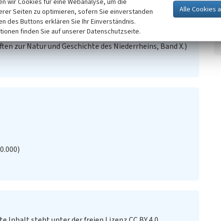
n wir Cookies für eine Webanalyse, um die
pographischen Charte. Xanten.
erer Seiten zu optimieren, sofern Sie einverstanden
nken Niederrhein - ein natur- und kulturgeschichtlicher
ken des Buttons erklären Sie Ihr Einverständnis.
fan; Rehbein, Hansgeorg (Hrsg.): Natur und Landschaft
tionen finden Sie auf unserer Datenschutzseite.
ge. Festschrift zum 80. Geburtstag von Dr. Hans-Wilhelm
ten zur Natur und Geschichte des Niederrheins, Band X.)
20.000)
te Inhalt steht unter der freien Lizenz CC BY 4.0