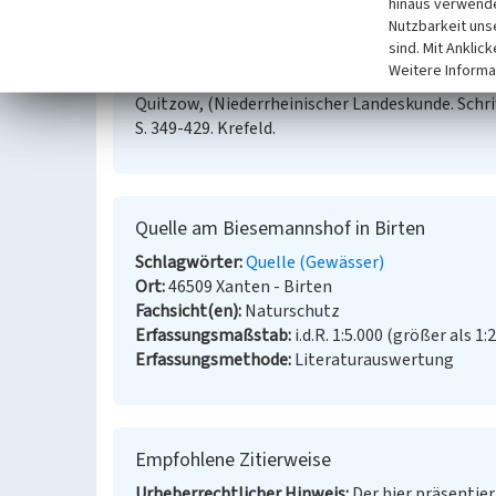
hinaus verwende
48 colorirten Steindruck-Tafeln nebst einer To
Nutzbarkeit uns
Kronsbein, Stefan (1991)
Quellen am unteren li
sind. Mit Anklic
Beitrag. In: Klostermann, Josef; Kronsbein, Ste
Weitere Informa
am Niederrhein - Naturwissenschaftliche Beiträ
Quitzow, (Niederrheinischer Landeskunde. Schrif
S. 349-429. Krefeld.
Quelle am Biesemannshof in Birten
Schlagwörter
Quelle (Gewässer)
Ort
46509 Xanten - Birten
Fachsicht(en)
Naturschutz
Erfassungsmaßstab
i.d.R. 1:5.000 (größer als 1:
Erfassungsmethode
Literaturauswertung
Empfohlene Zitierweise
Urheberrechtlicher Hinweis
Der hier präsentier