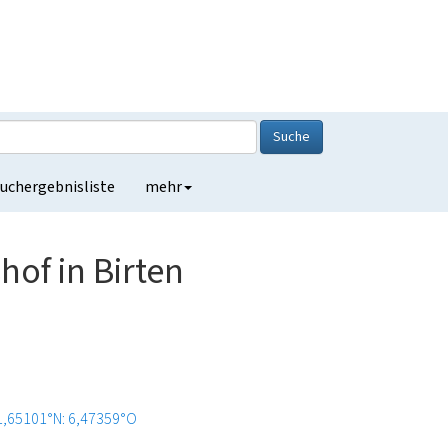
Suche
uchergebnisliste
mehr
of in Birten
1,65101°N: 6,47359°O