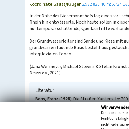
Koordinate Gauss/Krüger
2.532.820,40 m: 5.724.18
In der Nähe des Biesemannshofs lag eine stark sch
Rhein hin entwässerte. Noch heute sollen in dies
nur temporär schüttende, Quellaustritte vorhande
Der Grundwasserleiter sind Sande und Kiese mit g
grundwasserstauende Basis besteht aus gestaucht
interglazialen Tonen.
(Jana Wermeyer, Michael Stevens & Stefan Kronsbei
Neuss e.V., 2021)
Literatur
Bens, Franz (1928)
Die Straßen Xantens. In: 70
das 700jährige Bestehen der Stadt, S. 129-133. X
Wir verwende
Berkel, Harald (2002)
Reste römischer Wasserle
Dies sind zum e
Grabung Forschung Präsentation, Festschrift Gun
Funktionsfähigke
Houben, Philipp; Fiedler, Franz (1839)
nicht widerspre
Denkmaele