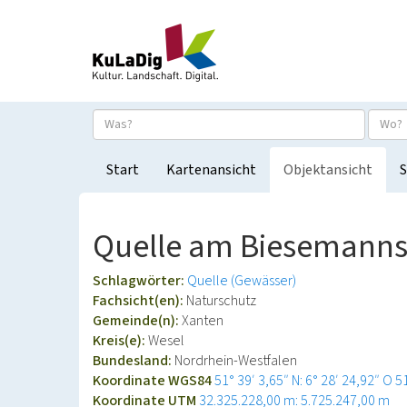
Start
Kartenansicht
Objektansicht
S
Quelle am Biesemannsh
Schlagwörter:
Quelle (Gewässer)
Fachsicht(en):
Naturschutz
Gemeinde(n):
Xanten
Kreis(e):
Wesel
Bundesland:
Nordrhein-Westfalen
Koordinate WGS84
51° 39′ 3,65″ N: 6° 28′ 24,92″ O
5
Koordinate UTM
32.325.228,00 m: 5.725.247,00 m