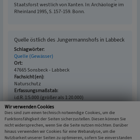
Staatsforst westlich von Xanten. In: Archäologie im
Rheinland 1995, S. 157-159. Bonn.
Quelle östlich des Jungermannshofs in Labbeck
Schlagwörter
Quelle (Gewässer)
Ort
47665 Sonsbeck - Labbeck
Fachsicht(en)
Naturschutz
Erfassungsmaßstab
i.d.R. 1:5.000 (größer als 1:20.000)
Erfassungsmethode
Wir verwenden Cookies
Literaturauswertung
Dies sind zum einen technisch notwendige Cookies, um die
Funktionsfähigkeit der Seiten sicherzustellen. Diesen können Sie
nicht widersprechen, wenn Sie die Seite nutzen möchten. Darüber
hinaus verwenden wir Cookies für eine Webanalyse, um die
Nutzbarkeit unserer Seiten zu optimieren, sofern Sie einverstanden
Empfohlene Zitierweise