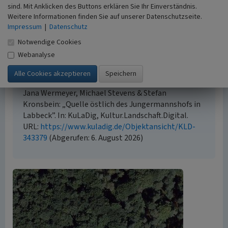
sind. Mit Anklicken des Buttons erklären Sie Ihr Einverständnis.
Urheberrechtlicher Hinweis
Weitere Informationen finden Sie auf unserer Datenschutzseite.
Der hier präsentierte Inhalt steht unter der freien
Impressum
|
Datenschutz
Lizenz CC BY 4.0 (Namensnennung). Die angezeigten
Notwendige Cookies
Medien unterliegen möglicherweise zusätzlichen
Webanalyse
urheberrechtlichen Bedingungen, die an diesen
ausgewiesen sind.
Empfohlene Zitierweise
Jana Wermeyer, Michael Stevens & Stefan
Kronsbein: „Quelle östlich des Jungermannshofs in
Labbeck”. In: KuLaDig, Kultur.Landschaft.Digital.
URL:
https://www.kuladig.de/Objektansicht/KLD-
343379
(Abgerufen: 6. August 2026)