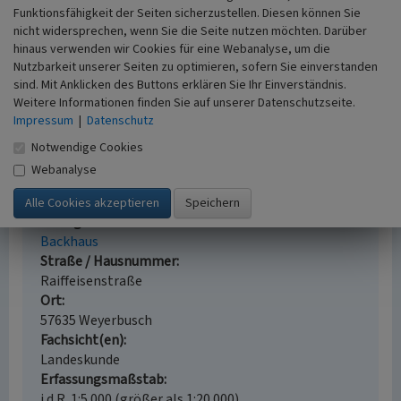
Internet
Funktionsfähigkeit der Seiten sicherzustellen. Diesen können Sie
www.ak-kurier.de
: Brot und Pizza aus dem Weyerbuscher
nicht widersprechen, wenn Sie die Seite nutzen möchten. Darüber
Backes, Beitrag vom 01.10.2019 (abgerufen 10.01.2022)
hinaus verwenden wir Cookies für eine Webanalyse, um die
www.raiffeisenzentrum.de
: Raiffeisen-Begegnungs-
Nutzbarkeit unserer Seiten zu optimieren, sofern Sie einverstanden
Zentrum: „Was einer allein nicht schafft, das schaffen
sind. Mit Anklicken des Buttons erklären Sie Ihr Einverständnis.
viele“ (abgerufen 10.01.2022)
Weitere Informationen finden Sie auf unserer Datenschutzseite.
www.weyerbusch.de
: Weyerbuscher Brodverein (abgerufen
Impressum
|
Datenschutz
10.01.2022)
Notwendige Cookies
Webanalyse
Backhaus in Weyerbusch
Schlagwörter
Backhaus
Straße / Hausnummer
Raiffeisenstraße
Ort
57635 Weyerbusch
Fachsicht(en)
Landeskunde
Erfassungsmaßstab
i.d.R. 1:5.000 (größer als 1:20.000)