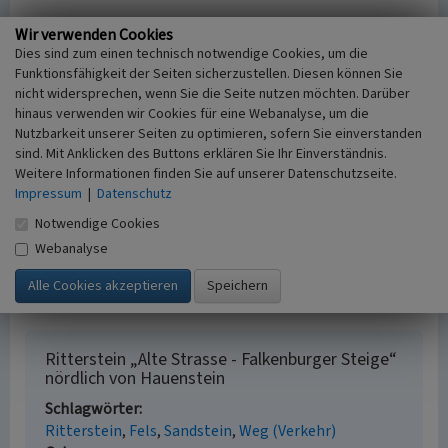
Wir verwenden Cookies
(Simone Brug, Struktur- und Genehmigungsdirektion Süd,
Dies sind zum einen technisch notwendige Cookies, um die
2021)
Funktionsfähigkeit der Seiten sicherzustellen. Diesen können Sie
nicht widersprechen, wenn Sie die Seite nutzen möchten. Darüber
hinaus verwenden wir Cookies für eine Webanalyse, um die
Nutzbarkeit unserer Seiten zu optimieren, sofern Sie einverstanden
Literatur
sind. Mit Anklicken des Buttons erklären Sie Ihr Einverständnis.
Weitere Informationen finden Sie auf unserer Datenschutzseite.
Eitelmann, Walter; Kimmel, Ernst
Impressum
|
Datenschutz
(2005)
Rittersteine im Pfälzerwald. Eine steinerne
Notwendige Cookies
Geschichtsschreibung. S. 422. S. 167-170, Neustadt
an der Weinstraße (5. leicht überarbeitete Auflage
Webanalyse
mit Wandervorschlägen).
Ritterstein „Alte Strasse - Falkenburger Steige“
nördlich von Hauenstein
Schlagwörter
Ritterstein
Fels
Sandstein
Weg (Verkehr)