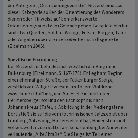
der Kategorie „Orientierungspunkte“. Rittersteine aus
dieser Kategorie sollen der Orientierung des Wanderers
dienen oder Hinweise auf bemerkenswerte
Orientierungspunkte im Gelände geben. Beispiele hierfür
sind etwa Quellen, Sohlen, Wooge, Felsen, Burgen, Täler
oder Angaben über Grenzen oder Herrschaftsgebiete
(Eitelmann 2005).
Spezifische Einordnung
Der Ritterstein befindet sich westlich der Burgruine
Falkenburg (Eitelmann, S. 167-170). Er liegt am Beginn
einer ehemaligen Straße, der Falkenburger Steige,
westlich von Wilgartswiesen, im Tal am Waldrand
zwischen Schloßberg und Am Esel. Sie führt über
Hermersbergerhof und den Eschkopf bis nach
Johanniskreuz (Tafel, s. Abbildung in der Mediengalerie).
Dort stieß sie auf die vom lothringischen Salzgebiet über
Lemberg, Salzwoog, Hinterweidenthal, Hauenstein und
Völkersweiler zum Sattel am Scharfenberg bei Annweiler
verlaufende „Alte Straße“. Die Steige ist Teil einer