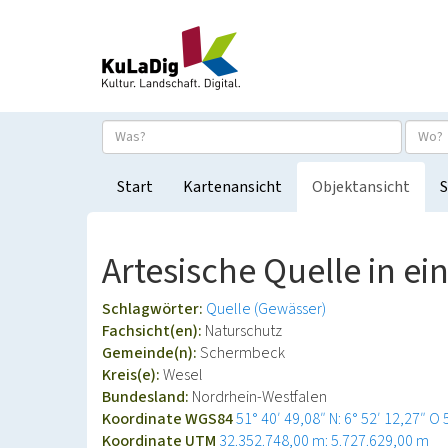
Start
Kartenansicht
Objektansicht
S
Artesische Quelle in 
Schlagwörter:
Quelle (Gewässer)
Fachsicht(en):
Naturschutz
Gemeinde(n):
Schermbeck
Kreis(e):
Wesel
Bundesland:
Nordrhein-Westfalen
Koordinate WGS84
51° 40′ 49,08″ N: 6° 52′ 12,27″ O
Koordinate UTM
32.352.748,00 m: 5.727.629,00 m