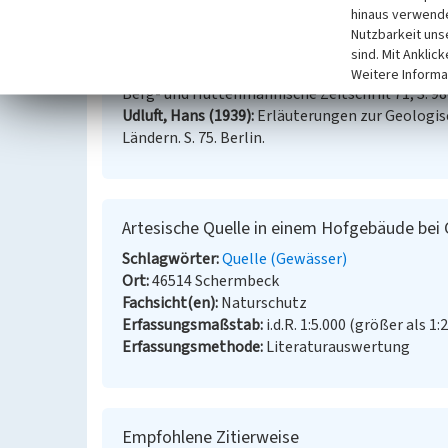
hinaus verwende
Nutzbarkeit uns
Literatur
sind. Mit Anklic
Breddin, Hans (1935)
Die Entstehung der artesis
Weitere Informa
Berg- und Hüttenmännische Zeitschrift 71, S. 98
Udluft, Hans (1939)
Erläuterungen zur Geologi
Ländern. S. 75. Berlin.
Artesische Quelle in einem Hofgebäude bei
Schlagwörter
Quelle (Gewässer)
Ort
46514 Schermbeck
Fachsicht(en)
Naturschutz
Erfassungsmaßstab
i.d.R. 1:5.000 (größer als 1:
Erfassungsmethode
Literaturauswertung
Empfohlene Zitierweise