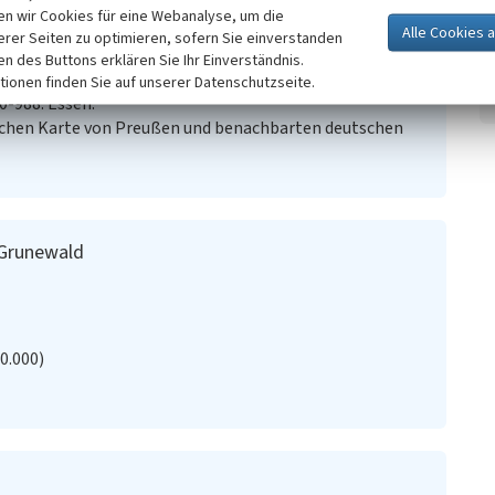
n wir Cookies für eine Webanalyse, um die
erer Seiten zu optimieren, sofern Sie einverstanden
ken des Buttons erklären Sie Ihr Einverständnis.
chen Quellen im Gebiet der unteren Lippe. In: Glückauf,
tionen finden Sie auf unserer Datenschutzseite.
0-988. Essen.
schen Karte von Preußen und benachbarten deutschen
 Grunewald
20.000)