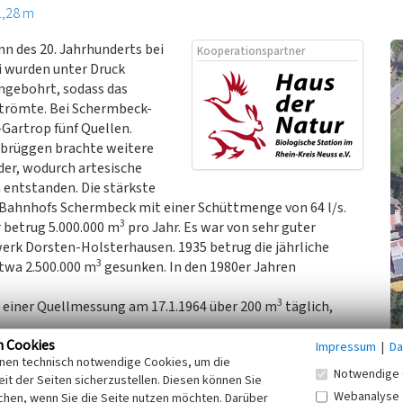
1,28 m
nn des 20. Jahrhunderts bei
Kooperationspartner
 wurden unter Druck
ngebohrt, sodass das
trömte. Bei Schermbeck-
Gartrop fünf Quellen.
brüggen brachte weitere
er, wodurch artesische
 entstanden. Die stärkste
 Bahnhofs Schermbeck mit einer Schüttmenge von 64 l/s.
3
betrug 5.000.000 m
pro Jahr. Es war von sehr guter
erk Dorsten-Holsterhausen. 1935 betrug die jährliche
3
 etwa 2.500.000 m
gesunken. In den 1980er Jahren
3
i einer Quellmessung am 17.1.1964 über 200 m
täglich,
n Cookies
Impressum
|
Da
inen technisch notwendige Cookies, um die
n, Haus der Natur - Biologische Station im Rhein-Kreis
Notwendige 
it der Seiten sicherzustellen. Diesen können Sie
Webanalyse
chen, wenn Sie die Seite nutzen möchten. Darüber