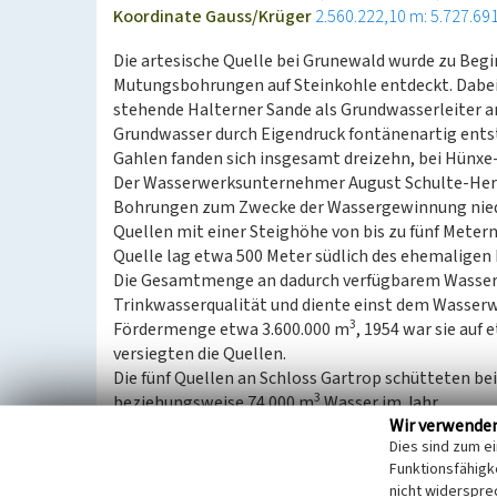
Koordinate Gauss/Krüger
2.560.222,10 m: 5.727.69
Die artesische Quelle bei Grunewald wurde zu Begi
Mutungsbohrungen auf Steinkohle entdeckt. Dabei
stehende Halterner Sande als Grundwasserleiter a
Grundwasser durch Eigendruck fontänenartig ents
Gahlen fanden sich insgesamt dreizehn, bei Hünxe-
Der Wasserwerksunternehmer August Schulte-Her
Bohrungen zum Zwecke der Wassergewinnung nied
Quellen mit einer Steighöhe von bis zu fünf Metern
Quelle lag etwa 500 Meter südlich des ehemaligen
Die Gesamtmenge an dadurch verfügbarem Wasser 
Trinkwasserqualität und diente einst dem Wasserw
3
Fördermenge etwa 3.600.000 m
, 1954 war sie auf
versiegten die Quellen.
Die fünf Quellen an Schloss Gartrop schütteten be
3
beziehungsweise 74.000 m
Wasser im Jahr.
Wir verwende
Dies sind zum e
(Jana Wermeyer, Michael Stevens & Stefan Kronsbei
Funktionsfähigke
Neuss e.V., 2022)
nicht widerspre