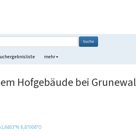
Suche
uchergebnisliste
mehr
einem Hofgebäude bei Grunewa
51,6803°N: 6,87008°O