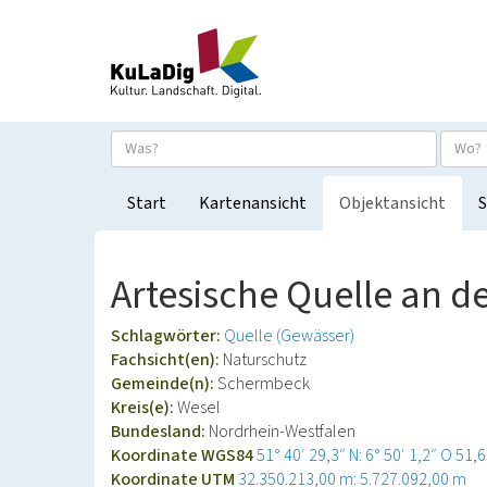
Start
Kartenansicht
Objektansicht
S
Artesische Quelle an d
Schlagwörter:
Quelle (Gewässer)
Fachsicht(en):
Naturschutz
Gemeinde(n):
Schermbeck
Kreis(e):
Wesel
Bundesland:
Nordrhein-Westfalen
Koordinate WGS84
51° 40′ 29,3″ N: 6° 50′ 1,2″ O
51,6
Koordinate UTM
32.350.213,00 m: 5.727.092,00 m