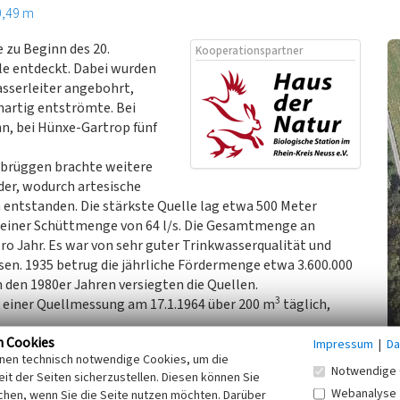
0,49 m
 zu Beginn des 20.
Kooperationspartner
e entdeckt. Dabei wurden
sserleiter angebohrt,
nartig entströmte. Bei
n, bei Hünxe-Gartrop fünf
brüggen brachte weitere
er, wodurch artesische
n entstanden. Die stärkste Quelle lag etwa 500 Meter
einer Schüttmenge von 64 l/s. Die Gesamtmenge an
ro Jahr. Es war von sehr guter Trinkwasserqualität und
n. 1935 betrug die jährliche Fördermenge etwa 3.600.000
 den 1980er Jahren versiegten die Quellen.
3
i einer Quellmessung am 17.1.1964 über 200 m
täglich,
n Cookies
Impressum
|
Da
inen technisch notwendige Cookies, um die
n, Haus der Natur - Biologische Station im Rhein-Kreis
Notwendige 
it der Seiten sicherzustellen. Diesen können Sie
Webanalyse
chen, wenn Sie die Seite nutzen möchten. Darüber