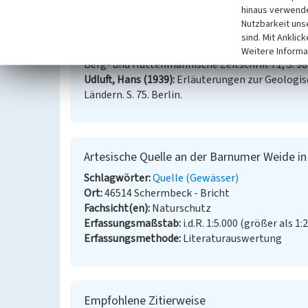
hinaus verwende
Nutzbarkeit uns
Literatur
sind. Mit Anklic
Breddin, Hans (1935)
Die Entstehung der artesis
Weitere Informa
Berg- und Hüttenmännische Zeitschrift 71, S. 98
Udluft, Hans (1939)
Erläuterungen zur Geologi
Ländern. S. 75. Berlin.
Artesische Quelle an der Barnumer Weide in
Schlagwörter
Quelle (Gewässer)
Ort
46514 Schermbeck - Bricht
Fachsicht(en)
Naturschutz
Erfassungsmaßstab
i.d.R. 1:5.000 (größer als 1:
Erfassungsmethode
Literaturauswertung
Empfohlene Zitierweise