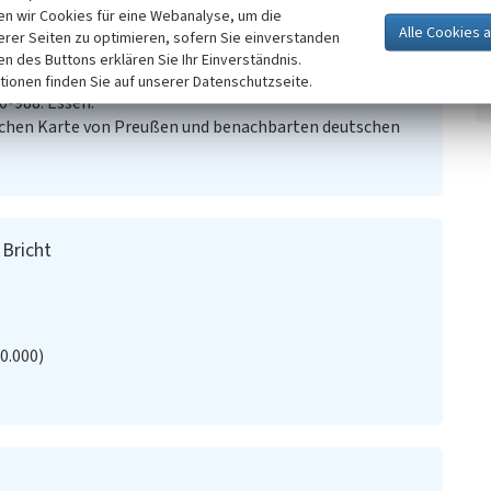
n wir Cookies für eine Webanalyse, um die
erer Seiten zu optimieren, sofern Sie einverstanden
ken des Buttons erklären Sie Ihr Einverständnis.
chen Quellen im Gebiet der unteren Lippe. In: Glückauf,
tionen finden Sie auf unserer Datenschutzseite.
0-988. Essen.
schen Karte von Preußen und benachbarten deutschen
 Bricht
20.000)