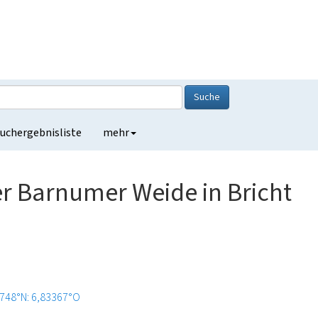
Suche
uchergebnisliste
mehr
er Barnumer Weide in Bricht
748°N: 6,83367°O