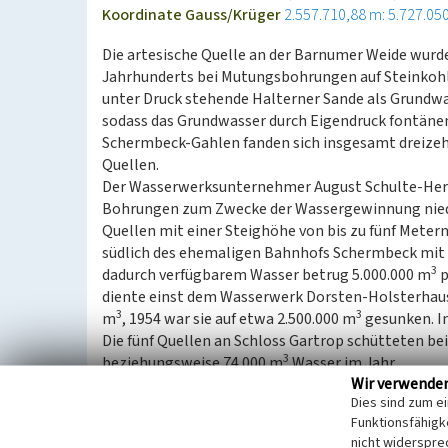
Koordinate Gauss/Krüger
2.557.710,88 m: 5.727.05
Die artesische Quelle an der Barnumer Weide wurde
Jahrhunderts bei Mutungsbohrungen auf Steinkohl
unter Druck stehende Halterner Sande als Grundwa
sodass das Grundwasser durch Eigendruck fontäne
Schermbeck-Gahlen fanden sich insgesamt dreizeh
Quellen.
Der Wasserwerksunternehmer August Schulte-Her
Bohrungen zum Zwecke der Wassergewinnung nied
Quellen mit einer Steighöhe von bis zu fünf Meter
südlich des ehemaligen Bahnhofs Schermbeck mit 
3
dadurch verfügbarem Wasser betrug 5.000.000 m
p
diente einst dem Wasserwerk Dorsten-Holsterhause
3
3
m
, 1954 war sie auf etwa 2.500.000 m
gesunken. In
Die fünf Quellen an Schloss Gartrop schütteten be
3
beziehungsweise 74.000 m
Wasser im Jahr.
Wir verwende
Dies sind zum e
(Jana Wermeyer, Michael Stevens & Stefan Kronsbei
Funktionsfähigke
Neuss e.V., 2022)
nicht widerspre