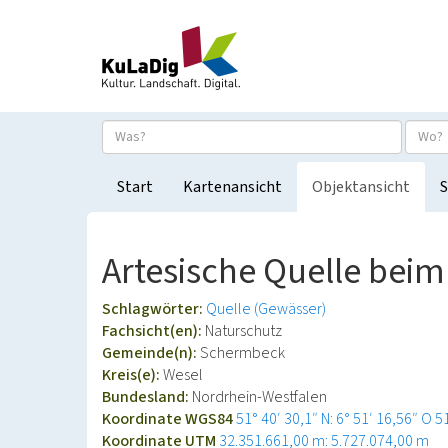
Start
Kartenansicht
Objektansicht
S
Artesische Quelle beim
Schlagwörter:
Quelle (Gewässer)
Fachsicht(en):
Naturschutz
Gemeinde(n):
Schermbeck
Kreis(e):
Wesel
Bundesland:
Nordrhein-Westfalen
Koordinate WGS84
51° 40′ 30,1″ N: 6° 51′ 16,56″ O
5
Koordinate UTM
32.351.661,00 m: 5.727.074,00 m