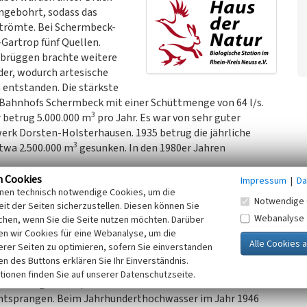
ngebohrt, sodass das
trömte. Bei Schermbeck-
Gartrop fünf Quellen.
brüggen brachte weitere
er, wodurch artesische
 entstanden. Die stärkste
 Bahnhofs Schermbeck mit einer Schüttmenge von 64 l/s.
3
betrug 5.000.000 m
pro Jahr. Es war von sehr guter
erk Dorsten-Holsterhausen. 1935 betrug die jährliche
3
 etwa 2.500.000 m
gesunken. In den 1980er Jahren
n Cookies
Impressum
|
Da
inen technisch notwendige Cookies, um die
ch auf einer privaten Fläche ein unter Druck stehender,
Notwendige 
it der Seiten sicherzustellen. Diesen können Sie
ahlreichen artesischen Brunnen, die im Raum Hünxe-
Webanalyse
chen, wenn Sie die Seite nutzen möchten. Darüber
e stehen nicht in Zusammenhang mit dem nahen Verlauf der
n wir Cookies für eine Webanalyse, um die
te, sondern künstliche Erbohrungen von Wasser, das in der
erer Seiten zu optimieren, sofern Sie einverstanden
ken des Buttons erklären Sie Ihr Einverständnis.
de einst für Vieh genutzt. Aussagen eines Ortskundigen
tionen finden Sie auf unserer Datenschutzseite.
ten nachgelassen, war aber in den 1970er Jahren noch so
entsprangen. Beim Jahrhunderthochwasser im Jahr 1946