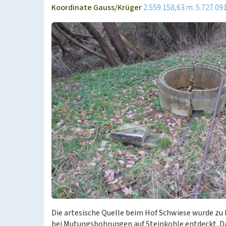
Koordinate Gauss/Krüger
2.559.158,63 m: 5.727.09
Die artesische Quelle beim Hof Schwiese wurde zu 
bei Mutungsbohrungen auf Steinkohle entdeckt. D