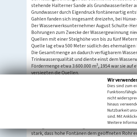
stehende Halterner Sande als Grundwasserleiter a
Grundwasser durch Eigendruck fontänenartig ents
Gahlen fanden sich insgesamt dreizehn, bei Hünxe-
Der Wasserwerksunternehmer August Schulte-Her
Bohrungen zum Zwecke der Wassergewinnung nied
Quellen mit einer Steighöhe von bis zu fünf Metern
Quelle lag etwa 500 Meter südlich des ehemaligen
Die Gesamtmenge an dadurch verfügbarem Wasser 
Trinkwasserqualität und diente einst dem Wasserw
3
Fördermenge etwa 3.600.000 m
, 1954 war sie auf
versiegten die Quellen.
Wir verwende
Dies sind zum e
Beim Hof mit dem alten Namen Schwiese befindet si
Funktionsfähigke
mit Hahn gedrosselter Brunnen. Es ist einer der z
nicht widerspre
Gartrop bis Schermbeck-Gahlen zu finden sind. Si
hinaus verwende
Lippe und sind auch keine natürlichen Quellaustrit
Nutzbarkeit uns
Tiefe unter Druck steht.
sind. Mit Anklic
Die mit einem Betonring gefasste Wasserstelle wur
Weitere Informa
zufolge hat die Schüttung in den letzten Jahrzehn
stark, dass hohe Fontänen dem geöffneten Rohr 