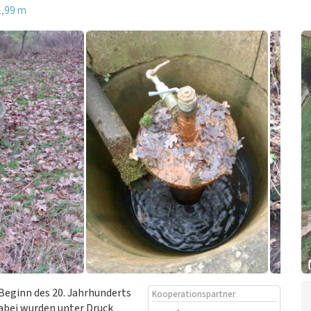
1,99 m
Beginn des 20. Jahrhunderts
Kooperationspartner
abei wurden unter Druck