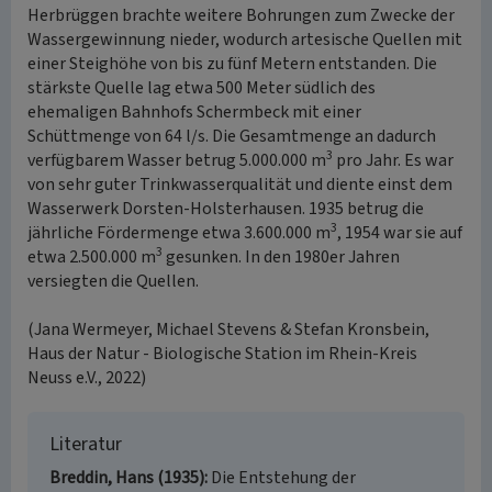
Herbrüggen brachte weitere Bohrungen zum Zwecke der
Wassergewinnung nieder, wodurch artesische Quellen mit
einer Steighöhe von bis zu fünf Metern entstanden. Die
stärkste Quelle lag etwa 500 Meter südlich des
ehemaligen Bahnhofs Schermbeck mit einer
Schüttmenge von 64 l/s. Die Gesamtmenge an dadurch
3
verfügbarem Wasser betrug 5.000.000 m
pro Jahr. Es war
von sehr guter Trinkwasserqualität und diente einst dem
Wasserwerk Dorsten-Holsterhausen. 1935 betrug die
3
jährliche Fördermenge etwa 3.600.000 m
, 1954 war sie auf
3
etwa 2.500.000 m
gesunken. In den 1980er Jahren
versiegten die Quellen.
(Jana Wermeyer, Michael Stevens & Stefan Kronsbein,
Haus der Natur - Biologische Station im Rhein-Kreis
Neuss e.V., 2022)
Literatur
Breddin, Hans (1935)
Die Entstehung der