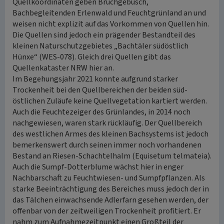
Quellkoordinaten geben Bruchgebüsch,
Bachbegleitenden Erlenwald und Feuchtgrünland an und
weisen nicht explizit auf das Vorkommen von Quellen hin.
Die Quellen sind jedoch ein prägender Bestandteil des
kleinen Naturschutzgebietes „Bachtäler südöstlich
Hünxe“ (WES-078). Gleich drei Quellen gibt das
Quellenkataster NRW hier an.
Im Begehungsjahr 2021 konnte aufgrund starker
Trockenheit bei den Quellbereichen der beiden süd-
östlichen Zuläufe keine Quellvegetation kartiert werden.
Auch die Feuchtezeiger des Grünlandes, in 2014 noch
nachgewiesen, waren stark rückläufig. Der Quellbereich
des westlichen Armes des kleinen Bachsystems ist jedoch
bemerkenswert durch seinen immer noch vorhandenen
Bestand an Riesen-Schachtelhalm (Equisetum telmateia).
Auch die Sumpf-Dotterblume wächst hier in enger
Nachbarschaft zu Feuchtwiesen- und Sumpfpflanzen. Als
starke Beeinträchtigung des Bereiches muss jedoch der in
das Tälchen einwachsende Adlerfarn gesehen werden, der
offenbar von der zeitweiligen Trockenheit profitiert. Er
nahm zum Aufnahmezeitpunkt einen Großteil der