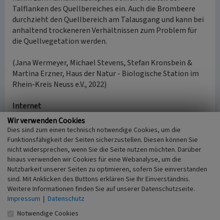
Talflanken des Quellbereiches ein. Auch die Brombeere
durchzieht den Quellbereich am Talausgang und kann bei
anhaltend trockeneren Verhältnissen zum Problem für
die Quellvegetation werden.
(Jana Wermeyer, Michael Stevens, Stefan Kronsbein &
Martina Erzner, Haus der Natur - Biologische Station im
Rhein-Kreis Neuss e.V., 2022)
Internet
nsg.naturschutzinformationen.nrw.de
: Naturschutzgebiet
Wir verwenden Cookies
Bachtaeler suedoestlich Huenxe (WES-078) (abgerufen am
Dies sind zum einen technisch notwendige Cookies, um die
06.05.2024)
Funktionsfähigkeit der Seiten sicherzustellen. Diesen können Sie
nicht widersprechen, wenn Sie die Seite nutzen möchten. Darüber
hinaus verwenden wir Cookies für eine Webanalyse, um die
Quelle eines Nebenzweigs des Markenbachs
Nutzbarkeit unserer Seiten zu optimieren, sofern Sie einverstanden
südöstlich von Hof Feldkamp
sind. Mit Anklicken des Buttons erklären Sie Ihr Einverständnis.
Weitere Informationen finden Sie auf unserer Datenschutzseite.
Schlagwörter
Impressum
|
Datenschutz
Quelle (Gewässer)
Notwendige Cookies
Ort