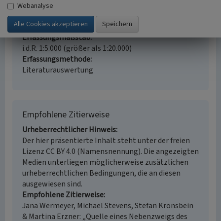
46569 Hünxe
Webanalyse
Fachsicht(en)
Naturschutz
Erfassungsmaßstab
i.d.R. 1:5.000 (größer als 1:20.000)
Erfassungsmethode
Literaturauswertung
Empfohlene Zitierweise
Urheberrechtlicher Hinweis
Der hier präsentierte Inhalt steht unter der freien
Lizenz CC BY 4.0 (Namensnennung). Die angezeigten
Medien unterliegen möglicherweise zusätzlichen
urheberrechtlichen Bedingungen, die an diesen
ausgewiesen sind.
Empfohlene Zitierweise
Jana Wermeyer, Michael Stevens, Stefan Kronsbein
& Martina Erzner: „Quelle eines Nebenzweigs des