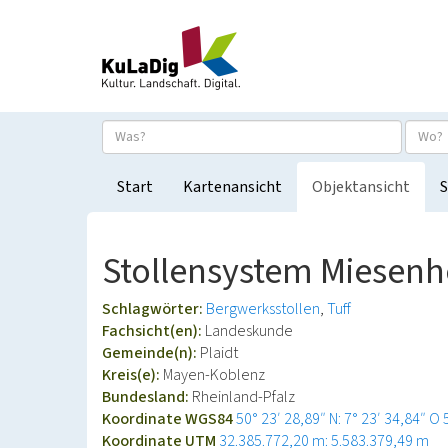
Start
Kartenansicht
Objektansicht
S
Stollensystem Miesenhe
Schlagwörter:
Bergwerksstollen
Tuff
Fachsicht(en):
Landeskunde
Gemeinde(n):
Plaidt
Kreis(e):
Mayen-Koblenz
Bundesland:
Rheinland-Pfalz
Koordinate WGS84
50° 23′ 28,89″ N: 7° 23′ 34,84″ O
Koordinate UTM
32.385.772,20 m: 5.583.379,49 m