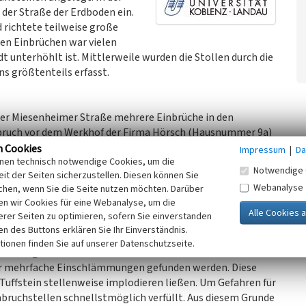
 der Straße der Erdboden ein.
 richtete teilweise große
den Einbrüchen war vielen
t unterhöhlt ist. Mittlerweile wurden die Stollen durch die
ns größtenteils erfasst.
 der Miesenheimer Straße mehrere Einbrüche in den
inbruch vor dem Werkhof der Firma Hörsch (Hausnummer 9a)
9-17. So wurde ein großes Stollensystem unter der Straße
n Cookies
Impressum
|
Da
inen technisch notwendige Cookies, um die
 der Einstürze zeigen, dass eine mehr als 2 Meter hohe
Notwendige 
it der Seiten sicherzustellen. Diesen können Sie
dabei den Abwasserkanal freigelegt hatte (siehe
Webanalyse
chen, wenn Sie die Seite nutzen möchten. Darüber
tollen war an mehreren Stellen eingestürzt. Dies hatte eine
n wir Cookies für eine Webanalyse, um die
icherweise hatte mittelalterlicher Raubbau in den älteren
erer Seiten zu optimieren, sofern Sie einverstanden
en. Ganz in der Nähe, entlang der Mühlenstraße, konnte
ken des Buttons erklären Sie Ihr Einverständnis.
inbruch nachgewiesen werden. Untersuchungen zeigten, dass
tionen finden Sie auf unserer Datenschutzseite.
 Erzbergerstraße bis zur Miesenheimer Straße 10b bis zu
ür mehrfache Einschlämmungen gefunden werden. Diese
Tuffstein stellenweise implodieren ließen. Um Gefahren für
bruchstellen schnellstmöglich verfüllt. Aus diesem Grunde