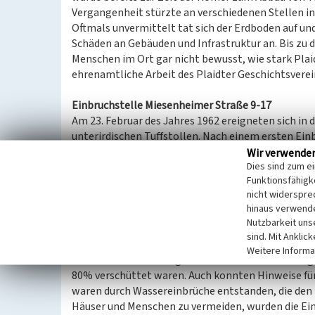
Vergangenheit stürzte an verschiedenen Stellen in
Oftmals unvermittelt tat sich der Erdboden auf und
Schäden an Gebäuden und Infrastruktur an. Bis zu 
Menschen im Ort gar nicht bewusst, wie stark Plaid
ehrenamtliche Arbeit des Plaidter Geschichtsverei
Einbruchstelle Miesenheimer Straße 9-17
Am 23. Februar des Jahres 1962 ereigneten sich in
unterirdischen Tuffstollen. Nach einem ersten E
folgten weitere entlang der Miesenheimer Straße 
Wir verwende
Dies sind zum e
und von dort aus Richtung Westen entdeckt. Bilder
Funktionsfähigke
Tuffschicht über den Stollen eingestürzt war und 
nicht widerspre
Abbildungen in der Mediengalerie). Die Decke der S
hinaus verwende
Destabilisierung der Stollendecke zur Folge. Mögl
Nutzbarkeit uns
römischen Stollen zur Destabilisierung beigetrag
sind. Mit Anklic
erstmalig in Plaidt ein mittelalterlicher Tuffste
Weitere Informa
die Stollen in Richtungen Osten über die Kreuzung
80% verschüttet waren. Auch konnten Hinweise f
waren durch Wassereinbrüche entstanden, die den 
Häuser und Menschen zu vermeiden, wurden die Ein