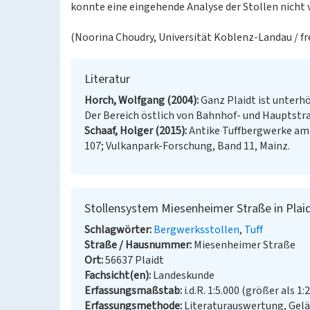
konnte eine eingehende Analyse der Stollen nic
(Noorina Choudry, Universität Koblenz-Landau / fr
Literatur
Horch, Wolfgang (2004)
Ganz Plaidt ist unterhö
Der Bereich östlich von Bahnhof- und Hauptstraße.
Schaaf, Holger (2015)
Antike Tuffbergwerke am
107; Vulkanpark-Forschung, Band 11, Mainz.
Stollensystem Miesenheimer Straße in Plai
Schlagwörter
Bergwerksstollen
Tuff
Straße / Hausnummer
Miesenheimer Straße
Ort
56637 Plaidt
Fachsicht(en)
Landeskunde
Erfassungsmaßstab
i.d.R. 1:5.000 (größer als 1:
Erfassungsmethode
Literaturauswertung, Gel