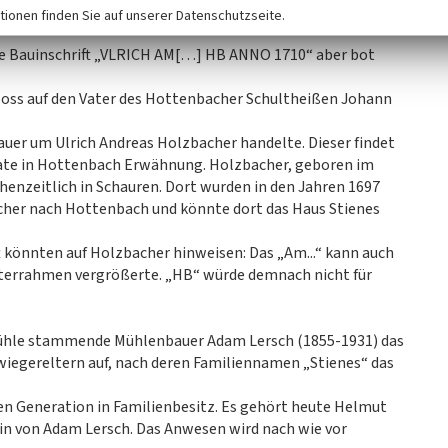
tionen finden Sie auf unserer Datenschutzseite.
 Die Bauinschrift „VLRICH AM[…] HB ANNO 1710“ aber bot
loss auf den Vater des Hottenbacher Schultheißen Johann
bauer um Ulrich Andreas Holzbacher handelte. Dieser findet
pate in Hottenbach Erwähnung. Holzbacher, geboren im
enzeitlich in Schauren. Dort wurden in den Jahren 1697
cher nach Hottenbach und könnte dort das Haus Stienes
ft könnten auf Holzbacher hinweisen: Das „Am...“ kann auch
nsterrahmen vergrößerte. „HB“ würde demnach nicht für
Mühle stammende Mühlenbauer Adam Lersch (1855-1931) das
wiegereltern auf, nach deren Familiennamen „Stienes“ das
rten Generation in Familienbesitz. Es gehört heute Helmut
elin von Adam Lersch. Das Anwesen wird nach wie vor