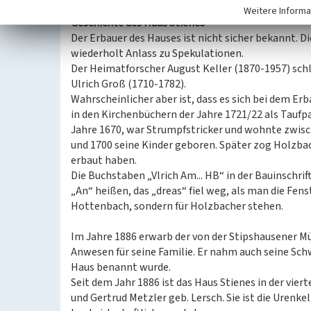
Weitere Informa
Geschichte des Haus Stienes
Der Erbauer des Hauses ist nicht sicher bekannt.
wiederholt Anlass zu Spekulationen.
Der Heimatforscher August Keller (1870-1957) sch
Ulrich Groß (1710-1782).
Wahrscheinlicher aber ist, dass es sich bei dem Er
in den Kirchenbüchern der Jahre 1721/22 als Tauf
Jahre 1670, war Strumpfstricker und wohnte zwisch
und 1700 seine Kinder geboren. Später zog Holzba
erbaut haben.
Die Buchstaben „Vlrich Am... HB“ in der Bauinschri
„An“ heißen, das „dreas“ fiel weg, als man die Fe
Hottenbach, sondern für Holzbacher stehen.
Im Jahre 1886 erwarb der von der Stipshausener 
Anwesen für seine Familie. Er nahm auch seine Sch
Haus benannt wurde.
Seit dem Jahr 1886 ist das Haus Stienes in der vie
und Gertrud Metzler geb. Lersch. Sie ist die Urenk