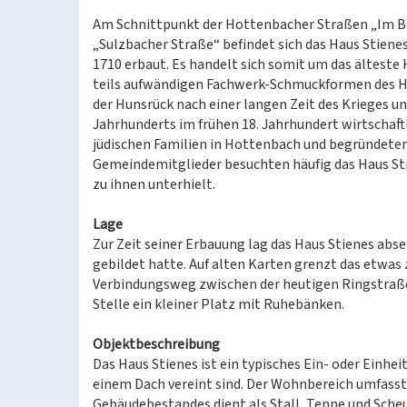
Am Schnittpunkt der Hottenbacher Straßen „Im Br
„Sulzbacher Straße“ befindet sich das Haus Stiene
1710 erbaut. Es handelt sich somit um das älteste 
teils aufwändigen Fachwerk-Schmuckformen des Ha
der Hunsrück nach einer langen Zeit des Krieges un
Jahrhunderts im frühen 18. Jahrhundert wirtschaftli
jüdischen Familien in Hottenbach und begründeten 
Gemeindemitglieder besuchten häufig das Haus Sti
zu ihnen unterhielt.
Lage
Zur Zeit seiner Erbauung lag das Haus Stienes abse
gebildet hatte. Auf alten Karten grenzt das etwas
Verbindungsweg zwischen der heutigen Ringstraße 
Stelle ein kleiner Platz mit Ruhebänken.
Objektbeschreibung
Das Haus Stienes ist ein typisches Ein- oder Einhe
einem Dach vereint sind. Der Wohnbereich umfasst n
Gebäudebestandes dient als Stall, Tenne und Scheu