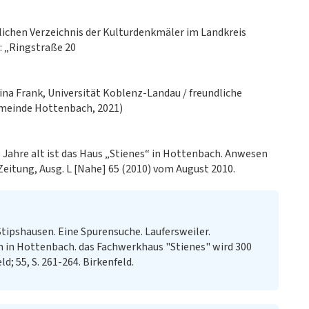
lichen Verzeichnis der Kulturdenkmäler im Landkreis
t: „Ringstraße 20
a Frank, Universität Koblenz-Landau / freundliche
emeinde Hottenbach, 2021)
Jahre alt ist das Haus „Stienes“ in Hottenbach. Anwesen
Zeitung, Ausg. L [Nahe] 65 (2010) vom August 2010.
tipshausen. Eine Spurensuche. Laufersweiler.
m in Hottenbach. das Fachwerkhaus "Stienes" wird 300
d; 55, S. 261-264. Birkenfeld.