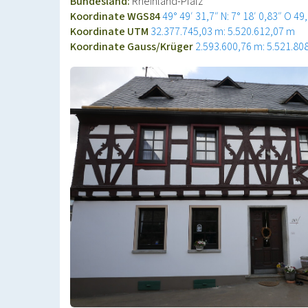
Bundesland:
Rheinland-Pfalz
Koordinate WGS84
49° 49′ 31,7″ N: 7° 18′ 0,83″ O
49
Koordinate UTM
32.377.745,03 m: 5.520.612,07 m
Koordinate Gauss/Krüger
2.593.600,76 m: 5.521.80