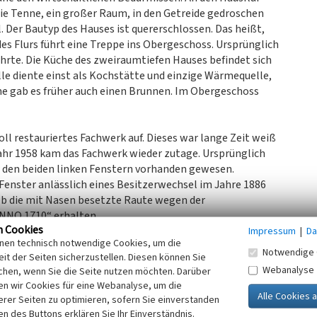
n die Tenne, ein großer Raum, in den Getreide gedroschen
. Der Bautyp des Hauses ist quererschlossen. Das heißt,
es Flurs führt eine Treppe ins Obergeschoss. Ursprünglich
führte. Die Küche des zweiraumtiefen Hauses befindet sich
lle diente einst als Kochstätte und einzige Wärmequelle,
e gab es früher auch einen Brunnen. Im Obergeschoss
voll restauriertes Fachwerk auf. Dieses war lange Zeit weiß
ahr 1958 kam das Fachwerk wieder zutage. Ursprünglich
den beiden linken Fenstern vorhanden gewesen.
Fenster anlässlich eines Besitzerwechsel im Jahre 1886
ieb die mit Nasen besetzte Raute wegen der
NNO 1710“ erhalten.
n Cookies
ren zu den ältesten datierten im ganzen Kreisgebiet. Sie
Impressum
|
Da
inen technisch notwendige Cookies, um die
annten Mannfiguren sowie Gebälk- und Fensterbrüstungen
Notwendige 
it der Seiten sicherzustellen. Diesen können Sie
lzer. Im Zuge der Renovierung wurden auch die drei
Webanalyse
chen, wenn Sie die Seite nutzen möchten. Darüber
wiederhergestellt. Sprossenfenster wurden eingebaut.
n wir Cookies für eine Webanalyse, um die
sscheiben eingesetzt, um mehr Licht für den heutige
erer Seiten zu optimieren, sofern Sie einverstanden
ken des Buttons erklären Sie Ihr Einverständnis.