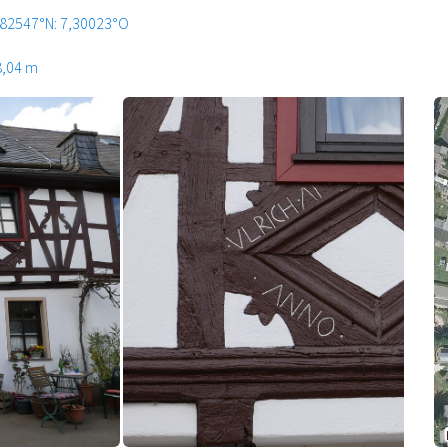
,82547°N: 7,30023°O
8,04 m