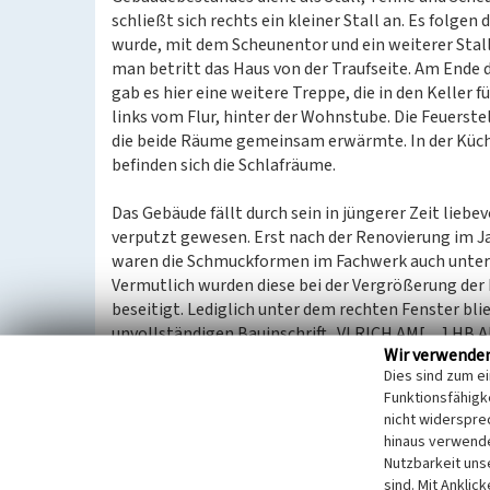
schließt sich rechts ein kleiner Stall an. Es folge
wurde, mit dem Scheunentor und ein weiterer Stall
man betritt das Haus von der Traufseite. Am Ende d
gab es hier eine weitere Treppe, die in den Keller 
links vom Flur, hinter der Wohnstube. Die Feuerste
die beide Räume gemeinsam erwärmte. In der Küch
befinden sich die Schlafräume.
Das Gebäude fällt durch sein in jüngerer Zeit liebe
verputzt gewesen. Erst nach der Renovierung im J
waren die Schmuckformen im Fachwerk auch unter 
Vermutlich wurden diese bei der Vergrößerung der 
beseitigt. Lediglich unter dem rechten Fenster bl
unvollständigen Bauinschrift „VLRICH AM[…] HB A
Wir verwende
Die Fachwerk-Schmuckformen am Haus Stienes gehö
Dies sind zum e
umfassen im Wechsel die Fachwerkfigur der sogen
Funktionsfähigke
und gerade und geschweifte, mit Nasen besetzte Hö
nicht widerspre
Spitzgauben im mit Schiefer gedecktem Walmdach 
hinaus verwende
Außerdem wurden in das Gefach über dem Stall Gla
Nutzbarkeit uns
Wohnbereich zu erhalten.
sind. Mit Anklic