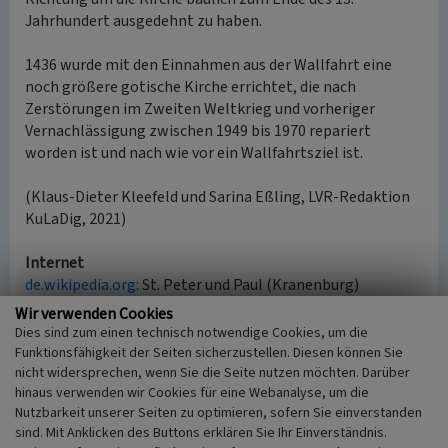
Jahrhundert ausgedehnt zu haben.
1436 wurde mit den Einnahmen aus der Wallfahrt eine
noch größere gotische Kirche errichtet, die nach
Zerstörungen im Zweiten Weltkrieg und vorheriger
Vernachlässigung zwischen 1949 bis 1970 repariert
worden ist und nach wie vor ein Wallfahrtsziel ist.
(Klaus-Dieter Kleefeld und Sarina Eßling, LVR-Redaktion
KuLaDig, 2021)
Internet
de.wikipedia.org
: St. Peter und Paul (Kranenburg)
(abgerufen 22.08.2021)
Wir verwenden Cookies
www.kleverlaendisch.de
: Die Kreuzwallfahrts Kirche Peter
Dies sind zum einen technisch notwendige Cookies, um die
und Paul in Kranenburg (abgerufen 22.08.2021)
Funktionsfähigkeit der Seiten sicherzustellen. Diesen können Sie
nicht widersprechen, wenn Sie die Seite nutzen möchten. Darüber
hinaus verwenden wir Cookies für eine Webanalyse, um die
Wallfahrtskirche Sankt Peter und Paul
Nutzbarkeit unserer Seiten zu optimieren, sofern Sie einverstanden
Kranenburg
sind. Mit Anklicken des Buttons erklären Sie Ihr Einverständnis.