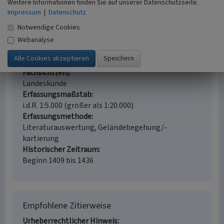
Weitere Informationen finden Sie auf unserer Datenschutzseite.
Schlagwörter
Impressum
|
Datenschutz
Wallfahrtskirche
Pfarrkirche
Notwendige Cookies
Straße / Hausnummer
Wanderstraße
Webanalyse
Ort
47559 Kranenburg
Fachsicht(en)
Landeskunde
Erfassungsmaßstab
i.d.R. 1:5.000 (größer als 1:20.000)
Erfassungsmethode
Literaturauswertung, Geländebegehung/-
kartierung
Historischer Zeitraum
Beginn 1409 bis 1436
Empfohlene Zitierweise
Urheberrechtlicher Hinweis