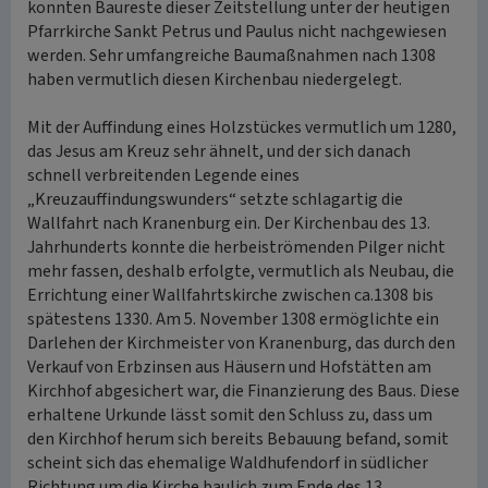
konnten Baureste dieser Zeitstellung unter der heutigen
Pfarrkirche Sankt Petrus und Paulus nicht nachgewiesen
werden. Sehr umfangreiche Baumaßnahmen nach 1308
haben vermutlich diesen Kirchenbau niedergelegt.
Mit der Auffindung eines Holzstückes vermutlich um 1280,
das Jesus am Kreuz sehr ähnelt, und der sich danach
schnell verbreitenden Legende eines
„Kreuzauffindungswunders“ setzte schlagartig die
Wallfahrt nach Kranenburg ein. Der Kirchenbau des 13.
Jahrhunderts konnte die herbeiströmenden Pilger nicht
mehr fassen, deshalb erfolgte, vermutlich als Neubau, die
Errichtung einer Wallfahrtskirche zwischen ca.1308 bis
spätestens 1330. Am 5. November 1308 ermöglichte ein
Darlehen der Kirchmeister von Kranenburg, das durch den
Verkauf von Erbzinsen aus Häusern und Hofstätten am
Kirchhof abgesichert war, die Finanzierung des Baus. Diese
erhaltene Urkunde lässt somit den Schluss zu, dass um
den Kirchhof herum sich bereits Bebauung befand, somit
scheint sich das ehemalige Waldhufendorf in südlicher
Richtung um die Kirche baulich zum Ende des 13.