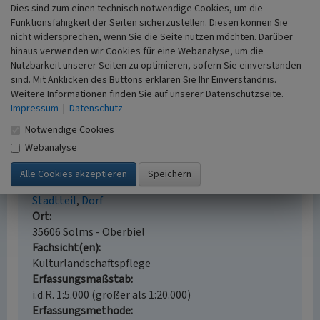
Dies sind zum einen technisch notwendige Cookies, um die
Funktionsfähigkeit der Seiten sicherzustellen. Diesen können Sie
Literatur
nicht widersprechen, wenn Sie die Seite nutzen möchten. Darüber
Dehio, Georg (1982)
Handbuch der deutschen
hinaus verwenden wir Cookies für eine Webanalyse, um die
Nutzbarkeit unserer Seiten zu optimieren, sofern Sie einverstanden
Kunstdenkmäler. Hessen. München, Berlin.
sind. Mit Anklicken des Buttons erklären Sie Ihr Einverständnis.
Georg, Rolf; Haus, Rainer; Porezag, Karsten
Weitere Informationen finden Sie auf unserer Datenschutzseite.
(1985)
Eisenerzbergbau in Hessen. Wetzlar.
Impressum
|
Datenschutz
Notwendige Cookies
Webanalyse
Stadtteil Oberbiel (Solms)
Schlagwörter
Stadtteil
Dorf
Ort
35606 Solms - Oberbiel
Fachsicht(en)
Kulturlandschaftspflege
Erfassungsmaßstab
i.d.R. 1:5.000 (größer als 1:20.000)
Erfassungsmethode