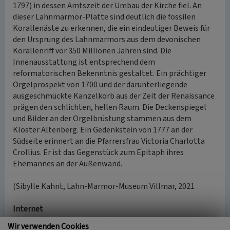
1797) in dessen Amtszeit der Umbau der Kirche fiel. An
dieser Lahnmarmor-Platte sind deutlich die fossilen
Korallenäste zu erkennen, die ein eindeutiger Beweis für
den Ursprung des Lahnmarmors aus dem devonischen
Korallenriff vor 350 Millionen Jahren sind. Die
Innenausstattung ist entsprechend dem
reformatorischen Bekenntnis gestaltet. Ein prächtiger
Orgelprospekt von 1700 und der darunterliegende
ausgeschmückte Kanzelkorb aus der Zeit der Renaissance
prägen den schlichten, hellen Raum. Die Deckenspiegel
und Bilder an der Orgelbrüstung stammen aus dem
Kloster Altenberg. Ein Gedenkstein von 1777 an der
Südseite erinnert an die Pfarrersfrau Victoria Charlotta
Crollius. Er ist das Gegenstück zum Epitaph ihres
Ehemannes an der Außenwand.
(Sibylle Kahnt, Lahn-Marmor-Museum Villmar, 2021
Internet
de.wikipedia.org
: Oberbiel (abgerufen am 12.08.2021)
Wir verwenden Cookies