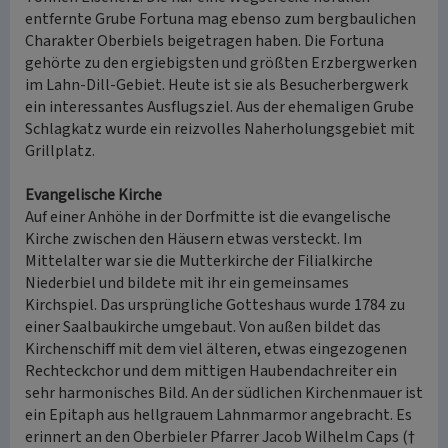
entfernte Grube Fortuna mag ebenso zum bergbaulichen
Charakter Oberbiels beigetragen haben. Die Fortuna
gehörte zu den ergiebigsten und größten Erzbergwerken
im Lahn-Dill-Gebiet. Heute ist sie als Besucherbergwerk
ein interessantes Ausflugsziel. Aus der ehemaligen Grube
Schlagkatz wurde ein reizvolles Naherholungsgebiet mit
Grillplatz.
Evangelische Kirche
Auf einer Anhöhe in der Dorfmitte ist die evangelische
Kirche zwischen den Häusern etwas versteckt. Im
Mittelalter war sie die Mutterkirche der Filialkirche
Niederbiel und bildete mit ihr ein gemeinsames
Kirchspiel. Das ursprüngliche Gotteshaus wurde 1784 zu
einer Saalbaukirche umgebaut. Von außen bildet das
Kirchenschiff mit dem viel älteren, etwas eingezogenen
Rechteckchor und dem mittigen Haubendachreiter ein
sehr harmonisches Bild. An der südlichen Kirchenmauer ist
ein Epitaph aus hellgrauem Lahnmarmor angebracht. Es
erinnert an den Oberbieler Pfarrer Jacob Wilhelm Caps (†