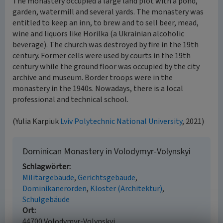
The monastery occupied a large land plot with a pond,
garden, watermill and several yards. The monastery was
entitled to keep an inn, to brew and to sell beer, mead,
wine and liquors like Horilka (a Ukrainian alcoholic
beverage). The church was destroyed by fire in the 19th
century. Former cells were used by courts in the 19th
century while the ground floor was occupied by the city
archive and museum. Border troops were in the
monastery in the 1940s. Nowadays, there is a local
professional and technical school.
(Yulia Karpiuk
Lviv Polytechnic National University
, 2021)
Dominican Monastery in Volodymyr-Volynskyi
Schlagwörter
Militärgebäude
Gerichtsgebäude
Dominikanerorden
Kloster (Architektur)
Schulgebäude
Ort
44700 Volodymyr-Volynskyi