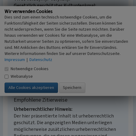
Gesetzlich geschütztes Kulturdenkmal
Wir verwenden Cookies
Kein
Dies sind zum einen technisch notwendige Cookies, um die
Fachsicht(en)
Funktionsfähigkeit der Seiten sicherzustellen. Diesen können Sie
Kulturlandschaftspflege, Archäologie, Landeskunde,
nicht widersprechen, wenn Sie die Seite nutzen möchten. Darüber
Architekturgeschichte
hinaus verwenden wir Cookies für eine Webanalyse, um die
Erfassungsmaßstab
Nutzbarkeit unserer Seiten zu optimieren, sofern Sie einverstanden
i.d.R. 1:5.000 (größer als 1:20.000)
sind. Mit Anklicken des Buttons erklären Sie Ihr Einverständnis.
Erfassungsmethode
Weitere Informationen finden Sie auf unserer Datenschutzseite.
Literaturauswertung, Fernerkundung
Impressum
|
Datenschutz
Historischer Zeitraum
Notwendige Cookies
Beginn 1497
Webanalyse
Empfohlene Zitierweise
Urheberrechtlicher Hinweis
Der hier präsentierte Inhalt ist urheberrechtlich
geschützt. Die angezeigten Medien unterliegen
möglicherweise zusätzlichen urheberrechtlichen