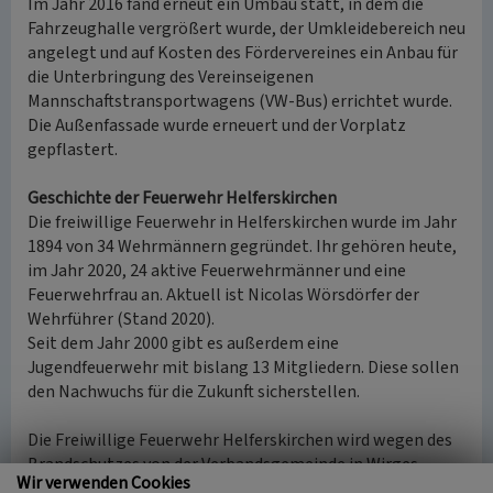
Im Jahr 2016 fand erneut ein Umbau statt, in dem die
Fahrzeughalle vergrößert wurde, der Umkleidebereich neu
angelegt und auf Kosten des Fördervereines ein Anbau für
die Unterbringung des Vereinseigenen
Mannschaftstransportwagens (VW-Bus) errichtet wurde.
Die Außenfassade wurde erneuert und der Vorplatz
gepflastert.
Geschichte der Feuerwehr Helferskirchen
Die freiwillige Feuerwehr in Helferskirchen wurde im Jahr
1894 von 34 Wehrmännern gegründet. Ihr gehören heute,
im Jahr 2020, 24 aktive Feuerwehrmänner und eine
Feuerwehrfrau an. Aktuell ist Nicolas Wörsdörfer der
Wehrführer (Stand 2020).
Seit dem Jahr 2000 gibt es außerdem eine
Jugendfeuerwehr mit bislang 13 Mitgliedern. Diese sollen
den Nachwuchs für die Zukunft sicherstellen.
Die Freiwillige Feuerwehr Helferskirchen wird wegen des
Brandschutzes von der Verbandsgemeinde in Wirges
Wir verwenden Cookies
finanziert und ausgestattet. Mit Unterstützung des