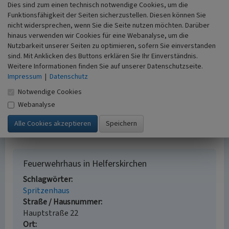
Dies sind zum einen technisch notwendige Cookies, um die
Fördervereines können weitere Gerätschaften und
Funktionsfähigkeit der Seiten sicherzustellen. Diesen können Sie
Fahrzeuge finanziert werden.
nicht widersprechen, wenn Sie die Seite nutzen möchten. Darüber
Der Verein hat auch die Aufgabe, die Kameradschaft unter
hinaus verwenden wir Cookies für eine Webanalyse, um die
den Feuerwehrangehörigen zu fördern. So werden
Nutzbarkeit unserer Seiten zu optimieren, sofern Sie einverstanden
Feuerwehrtage oder Vereinsausflüge organisiert. Die
sind. Mit Anklicken des Buttons erklären Sie Ihr Einverständnis.
Feuerwehr unterstütz die Gemeinde zu verschiedenen
Weitere Informationen finden Sie auf unserer Datenschutzseite.
Anlässen wie beispielsweise Kirmes, Martinszug,
Impressum
|
Datenschutz
Tiersegnungen, Seniorentag und so weiter.
Notwendige Cookies
Webanalyse
(Larissa Traudt, Miriam Rauth, Fiona Stolle, Universität
Koblenz-Landau, 2020)
Feuerwehrhaus in Helferskirchen
Schlagwörter
Spritzenhaus
Straße / Hausnummer
Hauptstraße 22
Ort