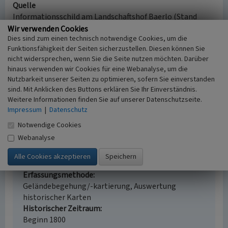
Quelle
Informationsschild am Landschaftshof Baerlo (Stand
März 2021)
Wir verwenden Cookies
Dies sind zum einen technisch notwendige Cookies, um die
Funktionsfähigkeit der Seiten sicherzustellen. Diesen können Sie
nicht widersprechen, wenn Sie die Seite nutzen möchten. Darüber
Landschaftshof Baerlo
hinaus verwenden wir Cookies für eine Webanalyse, um die
Nutzbarkeit unserer Seiten zu optimieren, sofern Sie einverstanden
Schlagwörter
sind. Mit Anklicken des Buttons erklären Sie Ihr Einverständnis.
Freilichtmuseum
Weitere Informationen finden Sie auf unserer Datenschutzseite.
Ort
Impressum
|
Datenschutz
Nettetal
Notwendige Cookies
Fachsicht(en)
Webanalyse
Kulturlandschaftspflege
Erfassungsmaßstab
i.d.R. 1:5.000 (größer als 1:20.000)
Erfassungsmethode
Geländebegehung/-kartierung, Auswertung
historischer Karten
Historischer Zeitraum
Beginn 1800