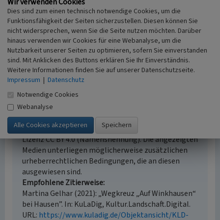
Wir verwenden Cookies
i.d.R. 1:5.000 (größer als 1:20.000)
Dies sind zum einen technisch notwendige Cookies, um die
Erfassungsmethode
Funktionsfähigkeit der Seiten sicherzustellen. Diesen können Sie
Auswertung historischer Karten,
nicht widersprechen, wenn Sie die Seite nutzen möchten. Darüber
Geländebegehung/-kartierung
hinaus verwenden wir Cookies für eine Webanalyse, um die
Historischer Zeitraum
Nutzbarkeit unserer Seiten zu optimieren, sofern Sie einverstanden
Beginn vor 1800
sind. Mit Anklicken des Buttons erklären Sie Ihr Einverständnis.
Weitere Informationen finden Sie auf unserer Datenschutzseite.
Impressum
|
Datenschutz
Notwendige Cookies
Empfohlene Zitierweise
Webanalyse
Urheberrechtlicher Hinweis
Der hier präsentierte Inhalt steht unter der freien
Lizenz CC BY 4.0 (Namensnennung). Die angezeigten
Medien unterliegen möglicherweise zusätzlichen
urheberrechtlichen Bedingungen, die an diesen
ausgewiesen sind.
Empfohlene Zitierweise
Martina Gelhar (2021): „Wegkreuz „Auf Winkhausen“
bei Hausen”. In: KuLaDig, Kultur.Landschaft.Digital.
URL:
https://www.kuladig.de/Objektansicht/KLD-