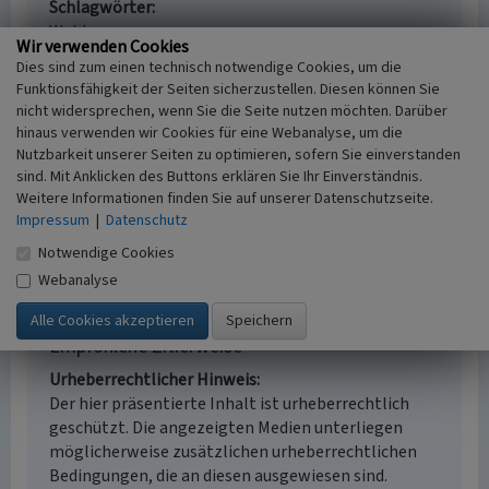
Schlagwörter
Wald
Wir verwenden Cookies
Ort
Dies sind zum einen technisch notwendige Cookies, um die
61118 Bad Vilbel
Funktionsfähigkeit der Seiten sicherzustellen. Diesen können Sie
Fachsicht(en)
nicht widersprechen, wenn Sie die Seite nutzen möchten. Darüber
Kulturlandschaftspflege, Naturschutz
hinaus verwenden wir Cookies für eine Webanalyse, um die
Erfassungsmaßstab
Nutzbarkeit unserer Seiten zu optimieren, sofern Sie einverstanden
i.d.R. 1:5.000 (größer als 1:20.000)
sind. Mit Anklicken des Buttons erklären Sie Ihr Einverständnis.
Weitere Informationen finden Sie auf unserer Datenschutzseite.
Erfassungsmethode
Impressum
|
Datenschutz
Literaturauswertung, mündliche Hinweise
Ortsansässiger, Ortskundiger
Notwendige Cookies
Webanalyse
Empfohlene Zitierweise
Urheberrechtlicher Hinweis
Der hier präsentierte Inhalt ist urheberrechtlich
geschützt. Die angezeigten Medien unterliegen
möglicherweise zusätzlichen urheberrechtlichen
Bedingungen, die an diesen ausgewiesen sind.