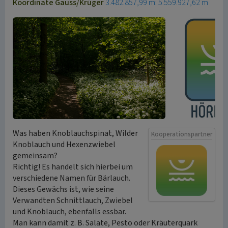
Koordinate Gauss/Krüger
3.482.857,99 m: 5.559.927,62 m
Was haben Knoblauchspinat, Wilder
Kooperationspartner
Knoblauch und Hexenzwiebel
gemeinsam?
Richtig! Es handelt sich hierbei um
verschiedene Namen für Bärlauch.
Dieses Gewächs ist, wie seine
Verwandten Schnittlauch, Zwiebel
und Knoblauch, ebenfalls essbar.
Man kann damit z. B. Salate, Pesto oder Kräuterquark