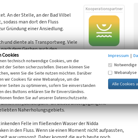
Kooperationspartner
t. An der Stelle, an der Bad Vilbel
rt, sodass man dort den Fluss
ur Gründung einer Ansiedlung.
ch und diente als Transportweg. Viele
ss nach dem Gerben auch den
n Cookies
le. Das Gerben verunreinigte das
Impressum
|
Da
inen technisch notwendige Cookies, um die
Gerüche.
Notwendige 
it der Seiten sicherzustellen. Diesen können Sie
Webanalyse
chen, wenn Sie die Seite nutzen möchten. Darüber
tene Eis wurde für die Kühlung der Keller - vor allem der
n wir Cookies für eine Webanalyse, um die
erer Seiten zu optimieren, sofern Sie einverstanden
ken des Buttons erklären Sie Ihr Einverständnis.
en Berufen, z. B. den Lohgerberweg und die Lohstraße.
tionen finden Sie auf unserer Datenschutzseite.
runnen im „Gerberpark“ an dieses untergegangene
beliebten Naherholungsgebiets.
inkenden Felle im fließenden Wasser der Nidda
Haken in den Fluss. Wenn sie einen Moment nicht aufpassten,
beit war umsonst. Daher kommt die auch heute noch