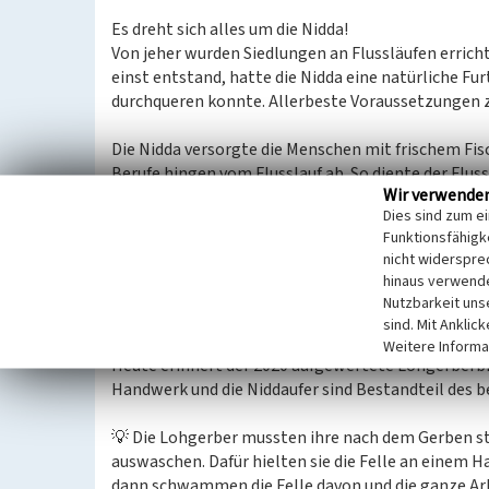
Es dreht sich alles um die Nidda!
Von jeher wurden Siedlungen an Flussläufen errichte
einst entstand, hatte die Nidda eine natürliche Fu
durchqueren konnte. Allerbeste Voraussetzungen z
Die Nidda versorgte die Menschen mit frischem Fis
Berufe hingen vom Flusslauf ab. So diente der Flu
Wir verwende
Lohgerbern zum Waschen ihres Leders und ihrer Fel
Dies sind zum e
Wasser allerdings sehr stark und verbreitete üble 
Funktionsfähigke
nicht widerspre
Im Winter fror der Fluss häufig zu und das geschnit
hinaus verwende
Bierbrauer - benutzt.
Nutzbarkeit uns
sind. Mit Anklic
Es gibt heute noch Straßen mit dem Namen zu dies
Weitere Informa
Heute erinnert der 2020 aufgewertete Lohgerberb
Handwerk und die Niddaufer sind Bestandteil des 
💡 Die Lohgerber mussten ihre nach dem Gerben st
auswaschen. Dafür hielten sie die Felle an einem 
dann schwammen die Felle davon und die ganze Ar