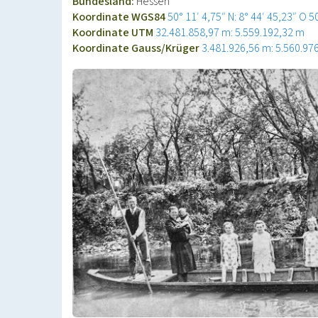
Bundesland:
Hessen
Koordinate WGS84
50° 11′ 4,75″ N: 8° 44′ 45,23″ O
5
Koordinate UTM
32.481.858,97 m: 5.559.192,32 m
Koordinate Gauss/Krüger
3.481.926,56 m: 5.560.97