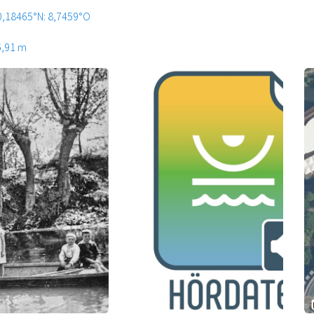
0,18465°N: 8,7459°O
6,91 m