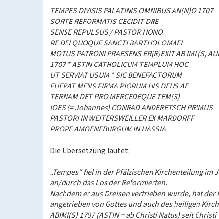
TEMPES DIVISIS PALATINIS OMNIBUS AN(N)O 1707
SORTE REFORMATIS CECIDIT DRE
SENSE REPULSUS / PASTOR HONO
RE DEI QUOQUE SANCTI BARTHOLOMAEI
MOTUS PATRONI PRAESENS ER(R)EXIT AB IMI (S; A
1707 * ASTIN CATHOLICUM TEMPLUM HOC
UT SERVIAT USUM * SIC BENEFACTORUM
FUERAT MENS FIRMA PIORUM HIS DEUS AE
TERNAM DET PRO MERCEDEQUE TEM(S)
IOES (= Johannes) CONRAD ANDERETSCH PRIMUS
PASTORI IN WEITERSWEILLER EX MARDORFF
PROPE AMOENEBURGUM IN HASSIA
Die Übersetzung lautet:
„Tempes“ fiel in der Pfälzischen Kirchenteilung im 
an/durch das Los der Reformierten.
Nachdem er aus Dreisen vertrieben wurde, hat der Hi
angetrieben von Gottes und auch des heiligen Kir
ABIMI(S) 1707 (ASTIN = ab Christi Natus) seit Chris