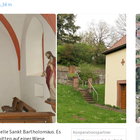
5,34 m
pelle Sankt Bartholomäus. Es
Kooperationspartner
itten auf einer Wiese