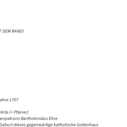
UF DEM RAND)
Jahre 1707
rte (= Pfarrer)
chenpatrons Bartholomäus Ehre
ti Geburt dieses gegenwärtige katholische Gotteshaus