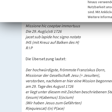
hinaus verwende
Die zweite Tafel enthält die Inschrift:
Nutzbarkeit uns
sind. Mit Anklic
R(everendissimus). P(iissimus). Franciscus Dorn
Weitere Informa
è societate Jesu Missionarius
Missione hic coeptae immortuus
Die 29. Aug(u)sti 1726
jacet sub lapide hoc signo notato
IHS (mit Kreuz auf Balken des H)
R I P
Die Übersetzung lautet:
Der hochwürdigste, frömmste Franziskus Dorn,
Missionar der Gesellschaft Jesu (= Jesuiten),
verstorben, nachdem er hier eine Mission begonnen
am 29. Tage des August 1726
er liegt unter diesem mit Zeichen beschriebenen St
I(esum) H(abemus) S(ocium)
(Wir haben Jesus zum Gefährten)
R(equiescat) I(n) P(ace)