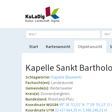
Start
Kartenansicht
Objektansicht
S
Kapelle Sankt Barthol
Schlagwörter:
Kapelle (Bauwerk)
Fachsicht(en):
Landeskunde
Gemeinde(n):
Weitersweiler
Kreis(e):
Donnersbergkreis
Bundesland:
Rheinland-Pfalz
Koordinate WGS84
49° 36′ 52,01″ N: 7° 59′ 55,13″ O
Koordinate UTM
32.427.664,35 m: 5.496.246,01 m