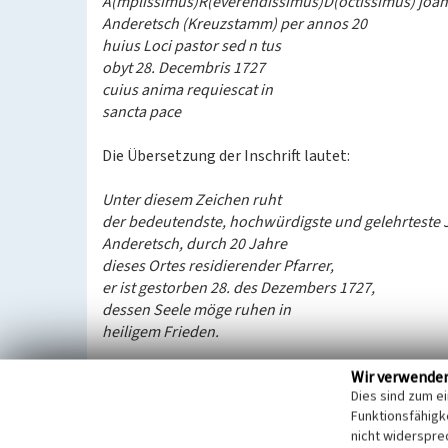
A(mplissimus)R(everendissimus)D(octissimus) joa
Anderetsch (Kreuzstamm) per annos 20
huius Loci pastor sed n tus
obyt 28. Decembris 1727
cuius anima requiescat in
sancta pace
Die Übersetzung der Inschrift lautet:
Unter diesem Zeichen ruht
der bedeutendste, hochwürdigste und gelehrteste
Anderetsch, durch 20 Jahre
dieses Ortes residierender Pfarrer,
er ist gestorben 28. des Dezembers 1727,
dessen Seele möge ruhen in
heiligem Frieden.
Wir verwende
Dies sind zum e
Es handelt sich bei der Gedenktafel um die Grabpl
Funktionsfähigke
Pfarrer in Weitersweiler. Im Jahre 1727 verstarb er.
nicht widerspre