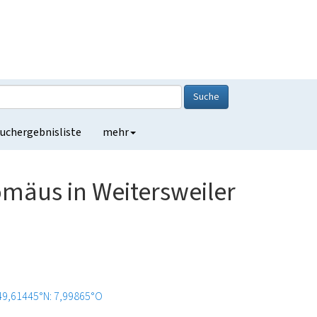
Suche
uchergebnisliste
mehr
omäus in Weitersweiler
49,61445°N: 7,99865°O