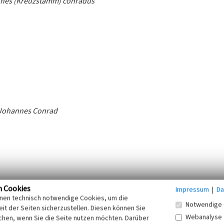
nnes (Kreuzstamm) conradus
 Johannes Conrad
n Cookies
Impressum
|
Da
inen technisch notwendige Cookies, um die
atte des Joannes Conradus Anderetsch. Er war 20 Jahre lang
Notwendige 
it der Seiten sicherzustellen. Diesen können Sie
Webanalyse
chen, wenn Sie die Seite nutzen möchten. Darüber