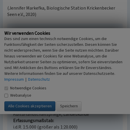
(Jennifer Markefka, Biologische Station Krickenbecker
Seen e.V., 2020)
Literatur
Wir verwenden Cookies
Dies sind zum einen technisch notwendige Cookies, um die
Knorr, Alfred; Lennackers, Heinrich
Funktionsfähigkeit der Seiten sicherzustellen. Diesen können Sie
(2014)
Niersübergänge zwischen Oedt, Grefrath und
nicht widersprechen, wenn Sie die Seite nutzen möchten. Darüber
Mülhausen. In: Heimatbuch des Kreises Viersen 66,
hinaus verwenden wir Cookies für eine Webanalyse, um die
2015, S. 110-114, Viersen.
Nutzbarkeit unserer Seiten zu optimieren, sofern Sie einverstanden
sind. Mit Anklicken des Buttons erklären Sie Ihr Einverständnis.
Weitere Informationen finden Sie auf unserer Datenschutzseite.
Impressum
|
Datenschutz
Steinbrücke nahe der Abtei Mariendonk
Notwendige Cookies
Schlagwörter
Webanalyse
Bogenbrücke
Fachsicht(en)
Kulturlandschaftspflege, Landeskunde
Erfassungsmaßstab
i.d.R. 1:5.000 (größer als 1:20.000)