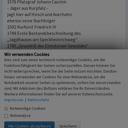
1576 Pfalzgraf Johann Casimir
- Jäger aus Kurpfalz -
jagt hier auf Hirsch und Auerhahn.
ebenso seine Nachfolger
1592 Kurfürst Friedrich IV
1749 Erste Bestandsbeschreibung des
„Jagdhauses am Speckheinrichweg“
1785 „Grundriß des Elmsteiner Gewäldes“
enthält Haupt- und Nebengebäude.
Wir verwenden Cookies
Förster Caspar Osterheld
Dies sind zum einen technisch notwendige Cookies, um die
1822 Förster Jakob Mantel (Bayer)
Funktionsfähigkeit der Seiten sicherzustellen. Diesen können Sie
11. Juli Förster Friedrich Hoffmann zieht nach
nicht widersprechen, wenn Sie die Seite nutzen möchten. Darüber
hinaus verwenden wir Cookies für eine Webanalyse, um die
1833 Iggelbach um. Abbruch des Hauses.
Nutzbarkeit unserer Seiten zu optimieren, sofern Sie einverstanden
sind. Mit Anklicken des Buttons erklären Sie Ihr Einverständnis.
Die Abkürzung „PWV“ steht für den Pfälzerwald-Verein.
Weitere Informationen finden Sie auf unserer Datenschutzseite.
Impressum
|
Datenschutz
(Simone Brug, Struktur- und Genehmigungsdirektion Süd,
2021)
Notwendige Cookies
Webanalyse
Literatur