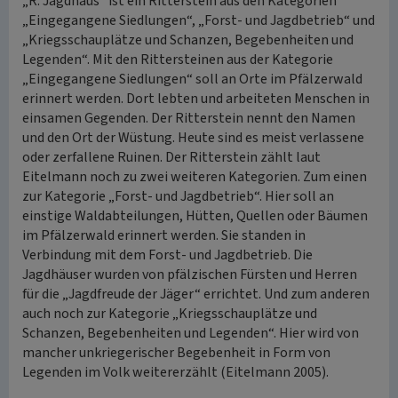
„R. Jagdhaus“ ist ein Ritterstein aus den Kategorien
„Eingegangene Siedlungen“, „Forst- und Jagdbetrieb“ und
„Kriegsschauplätze und Schanzen, Begebenheiten und
Legenden“. Mit den Rittersteinen aus der Kategorie
„Eingegangene Siedlungen“ soll an Orte im Pfälzerwald
erinnert werden. Dort lebten und arbeiteten Menschen in
einsamen Gegenden. Der Ritterstein nennt den Namen
und den Ort der Wüstung. Heute sind es meist verlassene
oder zerfallene Ruinen. Der Ritterstein zählt laut
Eitelmann noch zu zwei weiteren Kategorien. Zum einen
zur Kategorie „Forst- und Jagdbetrieb“. Hier soll an
einstige Waldabteilungen, Hütten, Quellen oder Bäumen
im Pfälzerwald erinnert werden. Sie standen in
Verbindung mit dem Forst- und Jagdbetrieb. Die
Jagdhäuser wurden von pfälzischen Fürsten und Herren
für die „Jagdfreude der Jäger“ errichtet. Und zum anderen
auch noch zur Kategorie „Kriegsschauplätze und
Schanzen, Begebenheiten und Legenden“. Hier wird von
mancher unkriegerischer Begebenheit in Form von
Legenden im Volk weitererzählt (Eitelmann 2005).