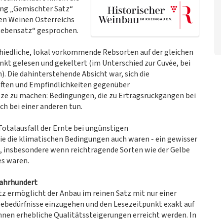
ung „Gemischter Satz“
en Weinen Österreichs
 Rebensatz“ gesprochen.
chiedliche, lokal vorkommende Rebsorten auf der gleichen
t gelesen und gekeltert (im Unterschied zur Cuvée, bei
. Die dahinterstehende Absicht war, sich die
aften und Empfindlichkeiten gegenüber
tze zu machen: Bedingungen, die zu Ertragsrückgängen bei
ch bei einer anderen tun.
 Totalausfall der Ernte bei ungünstigen
die klimatischen Bedingungen auch waren - ein gewisser
t, insbesondere wenn reichtragende Sorten wie der Gelbe
es waren.
Jahrhundert
ermöglicht der Anbau im reinen Satz mit nur einer
egebedürfnisse einzugehen und den Lesezeitpunkt exakt auf
nnen erhebliche Qualitätssteigerungen erreicht werden. In