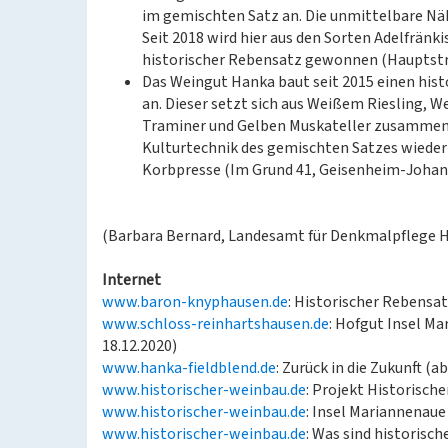
im gemischten Satz an. Die unmittelbare Nähe
Seit 2018 wird hier aus den Sorten Adelfränk
historischer Rebensatz gewonnen (Hauptstraße
Das Weingut Hanka baut seit 2015 einen his
an. Dieser setzt sich aus Weißem Riesling, 
Traminer und Gelben Muskateller zusammen
Kulturtechnik des gemischten Satzes wieder 
Korbpresse (Im Grund 41, Geisenheim-Johanni
(Barbara Bernard, Landesamt für Denkmalpflege H
Internet
www.baron-knyphausen.de
: Historischer Rebensat
www.schloss-reinhartshausen.de
: Hofgut Insel M
18.12.2020)
www.hanka-fieldblend.de
: Zurück in die Zukunft (a
www.historischer-weinbau.de
: Projekt Historisch
www.historischer-weinbau.de
: Insel Mariannenaue
www.historischer-weinbau.de
: Was sind historisc