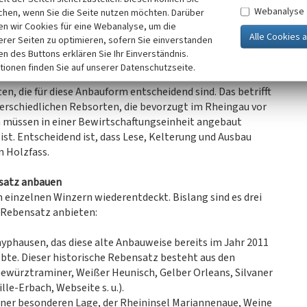
 Vielfalt und Komplexität auf und sind damit ein
Webanalyse
chen, wenn Sie die Seite nutzen möchten. Darüber
n wir Cookies für eine Webanalyse, um die
erer Seiten zu optimieren, sofern Sie einverstanden
e „Historischer Rebensatz“, die durch den Verein
ken des Buttons erklären Sie Ihr Einverständnis.
rufen wurde. Das Ziel ist es den Anbau historischer
tionen finden Sie auf unserer Datenschutzseite.
oden zu reaktivieren. Interessierte Winzer können sich
n, die für diese Anbauform entscheidend sind. Das betrifft
rschiedlichen Rebsorten, die bevorzugt im Rheingau vor
 müssen in einer Bewirtschaftungseinheit angebaut
ist. Entscheidend ist, dass Lese, Kelterung und Ausbau
n Holzfass.
nsatz anbauen
n einzelnen Winzern wiederentdeckt. Bislang sind es drei
 Rebensatz anbieten:
yphausen, das diese alte Anbauweise bereits im Jahr 2011
ebte. Dieser historische Rebensatz besteht aus den
Gewürztraminer, Weißer Heunisch, Gelber Orleans, Silvaner
lle-Erbach, Webseite s. u.).
iner besonderen Lage, der Rheininsel Mariannenaue, Weine