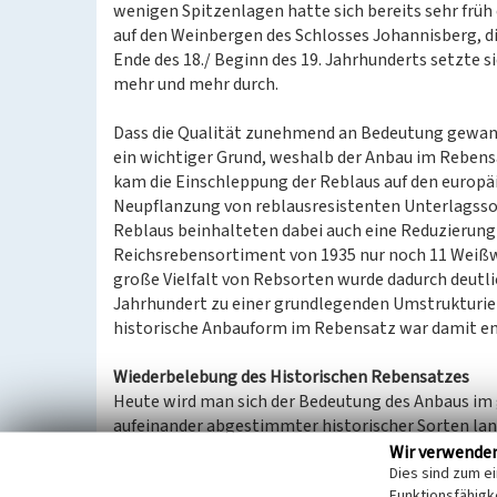
wenigen Spitzenlagen hatte sich bereits sehr früh
auf den Weinbergen des Schlosses Johannisberg, die
Ende des 18./ Beginn des 19. Jahrhunderts setzte 
mehr und mehr durch.
Dass die Qualität zunehmend an Bedeutung gewann 
ein wichtiger Grund, weshalb der Anbau im Reben
kam die Einschleppung der Reblaus auf den europä
Neupflanzung von reblausresistenten Unterlagss
Reblaus beinhalteten dabei auch eine Reduzierun
Reichsrebensortiment von 1935 nur noch 11 Weißw
große Vielfalt von Rebsorten wurde dadurch deutlic
Jahrhundert zu einer grundlegenden Umstrukturier
historische Anbauform im Rebensatz war damit end
Wiederbelebung des Historischen Rebensatzes
Heute wird man sich der Bedeutung des Anbaus im 
aufeinander abgestimmter historischer Sorten lan
nicht nur den Erhalt eines besonderen historische
Wir verwende
Dies sind zum e
rebengenetischer Vielfalt im Weinberg. Zugleich we
Funktionsfähigke