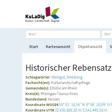
Start
Kartenansicht
Objektansicht
S
Historischer Rebensat
Schlagwörter:
Weingut
Weinberg
Fachsicht(en):
Kulturlandschaftspflege
Gemeinde(n):
Eltville am Rhein
Kreis(e):
Rheingau-Taunus-Kreis
Bundesland:
Hessen
Koordinate WGS84
50° 01′ 18,56″ N: 8° 06′ 18,09″ O
Koordinate UTM
32.435.889,30 m: 5.541.440,58 m