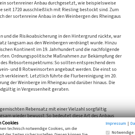
 ein sortenreiner Anbau durchgesetzt, wie beispielsweise
 seit 1720 ausschließlich mit Riesling bestockt sind. Zum
sich der sortenreine Anbau in den Weinbergen des Rheingaus
und die Risikoabsicherung in den Hintergrund rückte, war
satz langsam aus den Weinbergen verdrängt wurde. Hinzu
ischen Kontinent im 19. Jahrhundert und die nachfolgende
orten. Ordnungspolitische Maßnahmen zur Bekämpfung der
g des Rebsortenspektrums: So sollten entsprechend dem
ein- und 8 Rotweinsorten angebaut werden. Die einst so
h verkleinert. Letztlich führte die Flurbereinigung im 20.
ung der Weinberge im Rheingau und darüber hinaus. Die
gültig in Vergessenheit geraten.
gemischten Rebensatz mit einer Vielzahl sorgfältig
gsam wieder bewusst: So bedeutet diese Art des Anbaus
n Kulturguts, sondern auch die Wahrung von
n Cookies
Impressum
|
Da
inen technisch notwendige Cookies, um die
isen diese Weine durch ihre individuelle
Notwendige 
it der Seiten sicherzustellen. Diesen können Sie