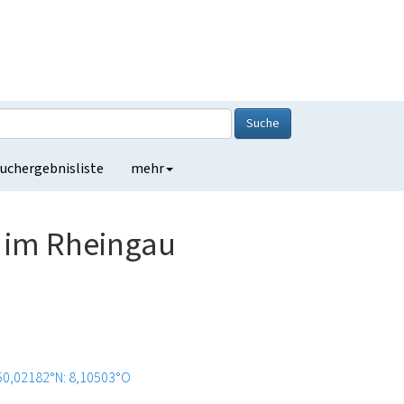
Suche
uchergebnisliste
mehr
z im Rheingau
50,02182°N: 8,10503°O