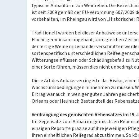
typische Anbauform von Weinreben. Die Bezeichn
ist seit 2009 gemäß der EU-Verordnung 607/2009 d
vorbehalten, im Rheingau wird von „Historischer
Traditionell wurden bei dieser Anbauweise unters
Fläche gemeinsam angebaut, zum gleichen Zeitpunk
der fertige Weine miteinander verschnitten werden)
sortenspezifisch unterschiedlichen Reifeeigensch
Witterungseinflüssen oder Schädlingsbefall zu Nu
einer Sorte führen, müssen dies nicht unbedingt au
Diese Art des Anbaus verringerte das Risiko, einen
Wachstumsbedingungen hinnehmen zu müssen. Wie 
Ertrag war auch in weniger guten Jahren gesicher
Orleans oder Heunisch Bestandteil des Rebensatz
Verdrängung des gemischten Rebensatzes im 19. 
Im Gegensatz zum Anbau im gemischten Rebensatz 
einzigen Rebsorte präzise auf ihre jeweiligen Pfl
ihren einheitlichen Reifegrad abzustimmen. So kö