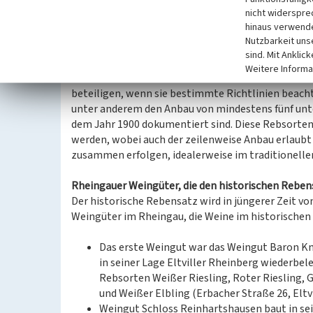
Sortenzusammensetzung eine große geschmackliche
nicht widerspre
besonderes Nischenprodukt.
hinaus verwende
Nutzbarkeit uns
Im Jahr 2016 bildete sich im Rheingau die Initiativ
sind. Mit Anklic
Historischer Weinbau im Rheingau e.V. ins Leben ge
Weitere Informa
Rebsorten zu stärken und traditionelle Anbaumeth
beteiligen, wenn sie bestimmte Richtlinien beachte
unter anderem den Anbau von mindestens fünf unte
dem Jahr 1900 dokumentiert sind. Diese Rebsorten
werden, wobei auch der zeilenweise Anbau erlaubt 
zusammen erfolgen, idealerweise im traditionelle
Rheingauer Weingüter, die den historischen Rebe
Der historische Rebensatz wird in jüngerer Zeit vo
Weingüter im Rheingau, die Weine im historischen
Das erste Weingut war das Weingut Baron Kn
in seiner Lage Eltviller Rheinberg wiederbel
Rebsorten Weißer Riesling, Roter Riesling, 
und Weißer Elbling (Erbacher Straße 26, Eltvi
Weingut Schloss Reinhartshausen baut in se