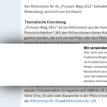
Der Ritterstein Nr. 41 „Prinzen-Weg 1911“ befindet
Madenburg, westlich von Eschbach.
Thematische Einordnung
„Prinzen-Weg 1911“ ist ein Ritterstein aus der Ka
Persönlichkeiten“. Mit den Rittersteinen dieser K
geehrt werden, die sich um die Pfalz oder den Pfäl
gemacht haben (nach Eitelmann).
Wir verwende
Dies sind zum e
Spezifische Einordnung
Funktionsfähigke
1889 besuchte Prinzregent Luitpold von Bayern (1
nicht widerspre
angelegt. Da in den folgenden Jahren immer wied
hinaus verwende
eben diesen Weg nutzten, wurde er als Prinzenweg 
Nutzbarkeit uns
steht für den Pfälzerwald-Verein.
sind. Mit Anklic
Weitere Informa
Prinzregent Luitpold war der Onkel des Märchenköni
dessen Tod übernahm. Er regierte seit 1886 für 25 
Viele Orte, Straße oder Bauwerke in der Pfalz erin
der
Ritterstein Nr. 70
und
Ritterstein Nr. 136
.