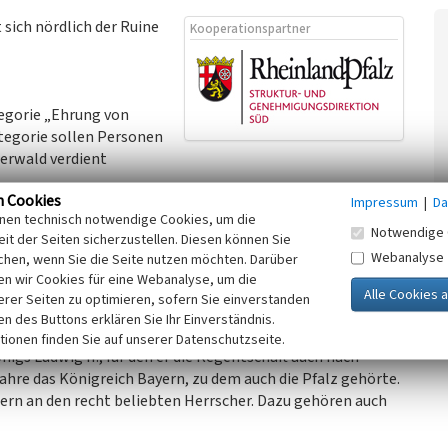
 sich nördlich der Ruine
Kooperationspartner
tegorie „Ehrung von
ategorie sollen Personen
zerwald verdient
n Cookies
Impressum
|
Da
inen technisch notwendige Cookies, um die
Notwendige 
it der Seiten sicherzustellen. Diesen können Sie
821-1912( die Madenburg. Ihm zu Ehren wurde der Weg
Webanalyse
chen, wenn Sie die Seite nutzen möchten. Darüber
er Wittelsbacher Prinzen die Madenburg besuchten und
n wir Cookies für eine Webanalyse, um die
benannt (Eitelmann 2005, S.40). DIe Abkürzung „Pf.W.V.“
erer Seiten zu optimieren, sofern Sie einverstanden
ken des Buttons erklären Sie Ihr Einverständnis.
tionen finden Sie auf unserer Datenschutzseite.
gs Ludwig II., für den er die Regentschaft auch nach
Jahre das Königreich Bayern, zu dem auch die Pfalz gehörte.
nern an den recht beliebten Herrscher. Dazu gehören auch