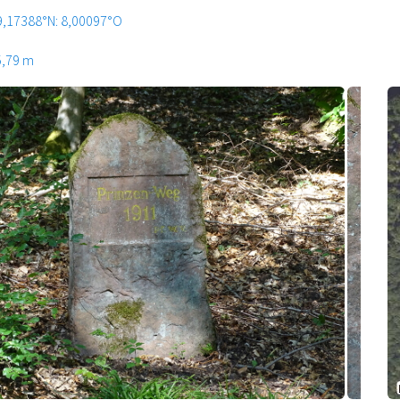
9,17388°N: 8,00097°O
5,79 m