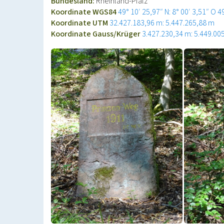
Bundesland:
Rheinland-Pfalz
Koordinate WGS84
49° 10′ 25,97″ N: 8° 00′ 3,51″ O
4
Koordinate UTM
32.427.183,96 m: 5.447.265,88 m
Koordinate Gauss/Krüger
3.427.230,34 m: 5.449.00