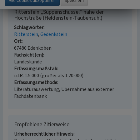
Ritterstein „Suppenschüssel“ nahe der
Hochstraße (Heldenstein-Taubensuhl)
Schlagwörter
Ritterstein
Gedenkstein
Ort
67480 Edenkoben
Fachsicht(en)
Landeskunde
Erfassungsmaßstab
i.d.R. 1:5.000 (größer als 1:20.000)
Erfassungsmethode
Literaturauswertung, Übernahme aus externer
Fachdatenbank
Empfohlene Zitierweise
Urheberrechtlicher Hinweis