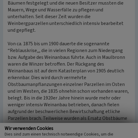
Bäumen festgelegt und die neuen Besitzer mussten die
Mauern, Wege und Wasserfälle zu pflegen und
unterhalten. Seit dieser Zeit wurden die
Weinbergparzellen unterschiedlich intensiv bearbeitet
und gepflegt.
Von ca. 1875 bis um 1900 dauerte die sogenannte
“Reblauskrise„, die in vielen Regionen zum Niedergang
bzw. Aufgabe des Weinanbaus führte. Auch in Maulbronn
waren die Winzer betroffen. Der Rückgang des
Weinanbaus ist auf dem Katasterplan von 1905 deutlich
erkennbar. Dies wird durch vermehrte
Obstbaumanpflanzungen einzelner Parzellen im Osten
und im Westen, die 1835 ohnehin schon vorhanden waren,
belegt. Bis in die 1920er Jahre hinein wurde mehr oder
weniger intensiv Weinanbau betrieben, danach fielen
aufgrund der beschwerlichen Bewirtschaftung etliche
Parzellen brach. Teilweise wurden als Ersatz Obstbäume
gepflanzt. Ab den 1930er Jahren entwickelte sich das
Wir verwenden Cookies
Erscheinungsbild des Klosterberges vor der Sanierung und
Dies sind zum einen technisch notwendige Cookies, um die