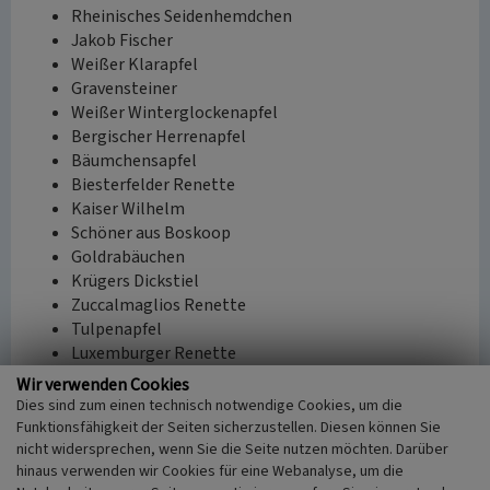
Rheinisches Seidenhemdchen
Jakob Fischer
Weißer Klarapfel
Gravensteiner
Weißer Winterglockenapfel
Bergischer Herrenapfel
Bäumchensapfel
Biesterfelder Renette
Kaiser Wilhelm
Schöner aus Boskoop
Goldrabäuchen
Krügers Dickstiel
Zuccalmaglios Renette
Tulpenapfel
Luxemburger Renette
Ontario
Wir verwenden Cookies
Rote Sternrenette
Dies sind zum einen technisch notwendige Cookies, um die
Roter Mond
Funktionsfähigkeit der Seiten sicherzustellen. Diesen können Sie
Schöner aus Burscheid
nicht widersprechen, wenn Sie die Seite nutzen möchten. Darüber
hinaus verwenden wir Cookies für eine Webanalyse, um die
Berner Rosenapfel