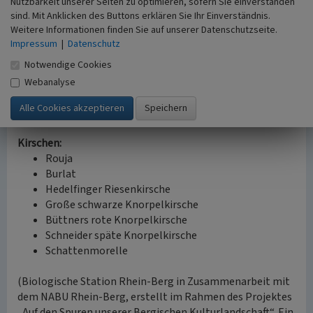
Nutzbarkeit unserer Seiten zu optimieren, sofern Sie einverstanden
sind. Mit Anklicken des Buttons erklären Sie Ihr Einverständnis.
Zwetschgen/Pflaumen:
Weitere Informationen finden Sie auf unserer Datenschutzseite.
Ontario-Pflaume
Impressum
|
Datenschutz
Hauszwetschge
Notwendige Cookies
Nancy-Mirabelle
Anna Spät Zwetschge
Webanalyse
Wangenheims Frühzwetschge
Bühler Frühzwetschge
Kirschen:
Rouja
Burlat
Hedelfinger Riesenkirsche
Große schwarze Knorpelkirsche
Büttners rote Knorpelkirsche
Schneider späte Knorpelkirsche
Schattenmorelle
(Biologische Station Rhein-Berg in Zusammenarbeit mit
dem NABU Rhein-Berg, erstellt im Rahmen des Projektes
„Auf den Spuren unserer Bergischen Kulturlandschaft“. Ein