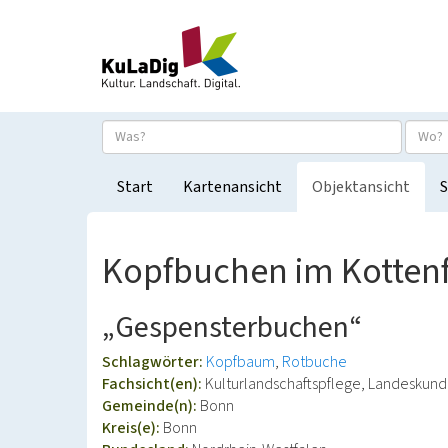
Start
Kartenansicht
Objektansicht
S
Kopfbuchen im Kottenf
„Gespensterbuchen“
Schlagwörter:
Kopfbaum
Rotbuche
Fachsicht(en):
Kulturlandschaftspflege, Landeskun
Gemeinde(n):
Bonn
Kreis(e):
Bonn