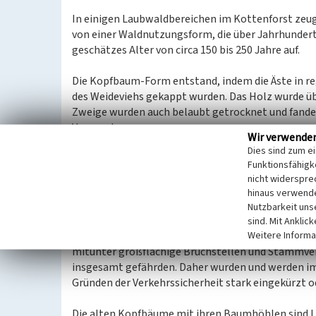
In einigen Laubwaldbereichen im Kottenforst zeug
von einer Waldnutzungsform, die über Jahrhundert
geschätzes Alter von circa 150 bis 250 Jahre auf.
Die Kopfbaum-Form entstand, indem die Äste in r
des Weideviehs gekappt wurden. Das Holz wurde üb
Zweige wurden auch belaubt getrocknet und fanden
Verwendung.
Wir verwende
Dies sind zum e
Durch die Aufgabe der Waldweide und der Nutzung
Funktionsfähigke
entwickelt, die eher baumuntypisch anmuten; hiera
nicht widerspre
imposanten Baumindividuen als „Gespensterbuche
hinaus verwende
Nutzbarkeit uns
Eine weitere, eher negative Folge der Nutzungsa
sind. Mit Anklic
Weitere Informa
irgendwann für den Baum zu einem statischen Pro
mitunter großflächige Bruchstellen und Stammverl
insgesamt gefährden. Daher wurden und werden i
Gründen der Verkehrssicherheit stark eingekürzt od
Die alten Kopfbäume mit ihren Baumhöhlen sind Le