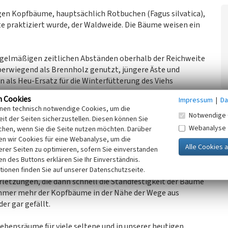
en Kopfbäume, hauptsächlich Rotbuchen (Fagus silvatica),
e praktiziert wurde, der Waldweide. Die Bäume weisen ein
egelmäßigen zeitlichen Abständen oberhalb der Reichweite
erwiegend als Brennholz genutzt, jüngere Äste und
 als Heu-Ersatz für die Winterfütterung des Viehs
n Cookies
Impressum
|
Da
inen technisch notwendige Cookies, um die
 der Kopfbäume haben diese zum Teil Wuchsbilder
Notwendige 
it der Seiten sicherzustellen. Diesen können Sie
us leitet sich die volkstümliche Bezeichnung der oft sehr
Webanalyse
chen, wenn Sie die Seite nutzen möchten. Darüber
n“ ab.
n wir Cookies für eine Webanalyse, um die
erer Seiten zu optimieren, sofern Sie einverstanden
ufgabe ist das ungebremste Kronenwachstum, was
ken des Buttons erklären Sie Ihr Einverständnis.
tionen finden Sie auf unserer Datenschutzseite.
blem wird. Wenn die großen Äste brechen, entstehen
etzungen, die dann schnell die Standfestigkeit der Bäume
mmer mehr der Kopfbäume in der Nähe der Wege aus
er gar gefällt.
bensräume für viele seltene und in unserer heutigen