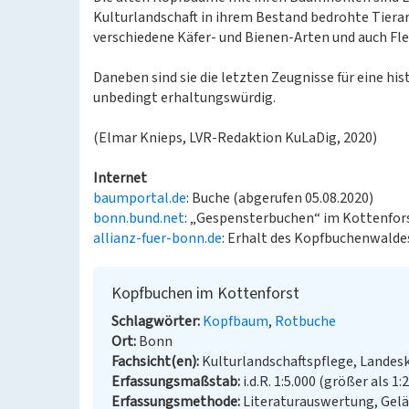
Kulturlandschaft in ihrem Bestand bedrohte Tiera
verschiedene Käfer- und Bienen-Arten und auch Fle
Daneben sind sie die letzten Zeugnisse für eine h
unbedingt erhaltungswürdig.
(Elmar Knieps, LVR-Redaktion KuLaDig, 2020)
Internet
baumportal.de
: Buche (abgerufen 05.08.2020)
bonn.bund.net
: „Gespensterbuchen“ im Kottenfors
allianz-fuer-bonn.de
: Erhalt des Kopfbuchenwalde
Kopfbuchen im Kottenforst
Schlagwörter
Kopfbaum
Rotbuche
Ort
Bonn
Fachsicht(en)
Kulturlandschaftspflege, Landes
Erfassungsmaßstab
i.d.R. 1:5.000 (größer als 1:
Erfassungsmethode
Literaturauswertung, Gel