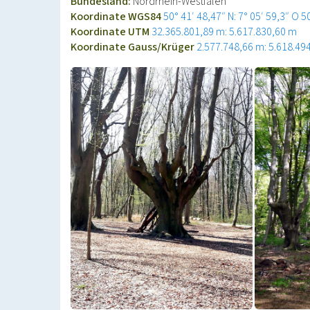
Bundesland:
Nordrhein-Westfalen
Koordinate WGS84
50° 41′ 48,47″ N: 7° 05′ 59,3″ O
5
Koordinate UTM
32.365.801,89 m: 5.617.830,60 m
Koordinate Gauss/Krüger
2.577.748,66 m: 5.618.49