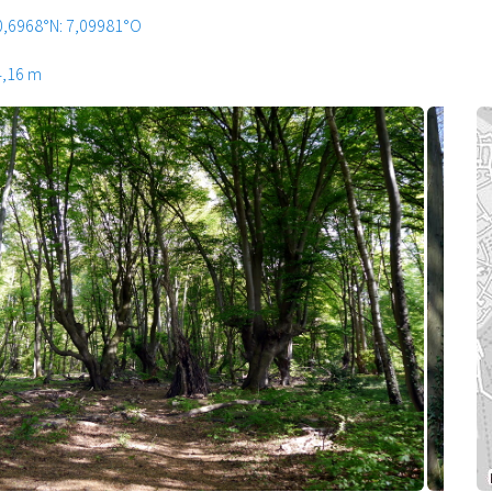
0,6968°N: 7,09981°O
4,16 m