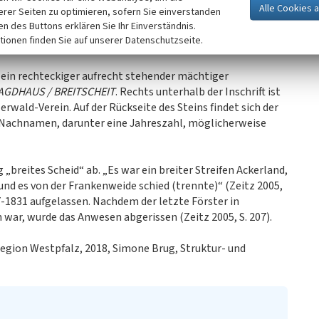
erer Seiten zu optimieren, sofern Sie einverstanden
iss wurde dort an jener Stelle im Jahre 1929 das
ken des Buttons erklären Sie Ihr Einverständnis.
 sich der Nibelungenforschung widmete, erbaut und
tionen finden Sie auf unserer Datenschutzseite.
t ein rechteckiger aufrecht stehender mächtiger
AGDHAUS / BREITSCHEIT
. Rechts unterhalb der Inschrift ist
zerwald-Verein. Auf der Rückseite des Steins findet sich der
d Nachnamen, darunter eine Jahreszahl, möglicherweise
„breites Scheid“ ab. „Es war ein breiter Streifen Ackerland,
nd es von der Frankenweide schied (trennte)“ (Zeitz 2005,
-1831 aufgelassen. Nachdem der letzte Förster in
ar, wurde das Anwesen abgerissen (Zeitz 2005, S. 207).
egion Westpfalz, 2018, Simone Brug, Struktur- und