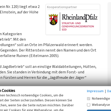
ein Nr. 120) liegt etwa 2
Kooperationspartner
Elmstein, auf der Höhe
en Kategorien
trieb“. Mit den
dlungen“ soll an Orte im Pfälzerwald erinnert werden.
 Gegenden. Der Ritterstein nennt den Namen und den Ort
zerfallene Ruinen (Eitelmann 2005).
nd Jagdbetrieb“ soll an einstige Waldabteilungen, Hütten,
en. Sie standen in Verbindung mit dem Forst- und
n Fürsten und Herren für die „Jagdfreude der Jäger“
n Cookies
Impressum
|
Da
inen technisch notwendige Cookies, um die
Notwendige 
nn Casimir (1543 - 1592) für sein Jagdvergnügen und für
it der Seiten sicherzustellen. Diesen können Sie
 besseren Ausübung der Jagd und als Unterkunft dienen.
Webanalyse
chen, wenn Sie die Seite nutzen möchten. Darüber
unktioniert. Es diente dem letzten Förster Roth als
n wir Cookies für eine Webanalyse, um die