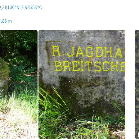
9,38106°N: 7,93355°O
3,86 m