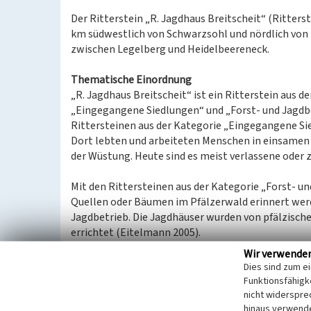
Der Ritterstein „R. Jagdhaus Breitscheit“ (Ritterst
km südwestlich von Schwarzsohl und nördlich von 
zwischen Legelberg und Heidelbeereneck.
Thematische Einordnung
„R. Jagdhaus Breitscheit“ ist ein Ritterstein aus d
„Eingegangene Siedlungen“ und „Forst- und Jagdbe
Rittersteinen aus der Kategorie „Eingegangene Sie
Dort lebten und arbeiteten Menschen in einsamen
der Wüstung. Heute sind es meist verlassene oder 
Mit den Rittersteinen aus der Kategorie „Forst- u
Quellen oder Bäumen im Pfälzerwald erinnert werd
Jagdbetrieb. Die Jagdhäuser wurden von pfälzische
errichtet (Eitelmann 2005).
Wir verwende
Spezifische Einordnung
Dies sind zum e
Das Jagdhaus Breitscheit wurde von Pfalzgraf Joha
Funktionsfähigke
Jäger errichtet (Jäger aus Kurpfalz). Es sollte zur
nicht widerspre
Später wurde das Jagdhaus zu einem Forsthaus umf
hinaus verwende