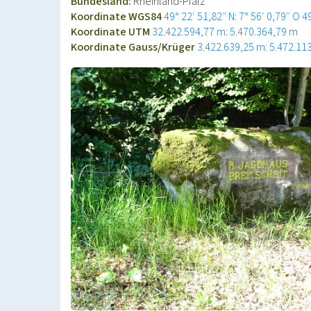
Bundesland:
Rheinland-Pfalz
Koordinate WGS84
49° 22′ 51,82″ N: 7° 56′ 0,79″ O
4
Koordinate UTM
32.422.594,77 m: 5.470.364,79 m
Koordinate Gauss/Krüger
3.422.639,25 m: 5.472.11