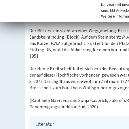
Nutzbarkeit uns
Wohnsitz, bevor es abgerissen wurde. Nach dem Abr
sind. Mit Anklic
Nibelungenhaus von einer Wandervogelgruppe, die
Weitere Informa
eingeweiht (Eitelmann 2005, S.97).
Der Ritterstein steht an einer Weggabelung. Es is
Sandsteinfindling (Block). Auf dem Stein steht:
R.J
das Kürzel P.W.V. aufgebracht. Es steht für den Pfäl
Eintrag: JB, wohl die Abkürzung für einen Vor- un
1951.
Der Name Breitscheit leitet sich von der Bedeutung 
der auf dieser Hochfläche vorhanden gewesen war u
S. 207). Das Jagdhaus wurde wohl im Zeitraum 1827
Breitscheit zum Forsthaus Wolfsgrube umgezogen w
(Raphaela Maertens und Sonja Kasprick, ZukunftsR
Genehmigungsdirektion Süd, 2020)
Literatur