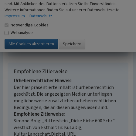
Erfassungsmaßstab
sind. Mit Anklicken des Buttons erklären Sie Ihr Einverständnis.
Weitere Informationen finden Sie auf unserer Datenschutzseite.
i.d.R. 1:5.000 (größer als 1:20.000)
Impressum
|
Datenschutz
Erfassungsmethode
Literaturauswertung, Geländebegehung/-
Notwendige Cookies
kartierung
Webanalyse
Historischer Zeitraum
Beginn 1910 bis 1912
Empfohlene Zitierweise
Urheberrechtlicher Hinweis
Der hier präsentierte Inhalt ist urheberrechtlich
geschützt. Die angezeigten Medien unterliegen
möglicherweise zusätzlichen urheberrechtlichen
Bedingungen, die an diesen ausgewiesen sind.
Empfohlene Zitierweise
Simone Brug: „Ritterstein „Dicke Eiche 600 Schr.“
westlich von Esthal”. In: KuLaDig,
Kultur.Landschaft.Digital. URL: