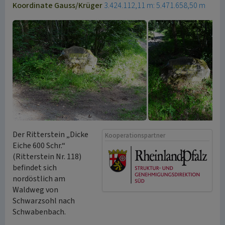
Koordinate Gauss/Krüger
3.424.112,11 m: 5.471.658,50 m
Der Ritterstein „Dicke
Kooperationspartner
Eiche 600 Schr.“
(Ritterstein Nr. 118)
befindet sich
nordöstlich am
Waldweg von
Schwarzsohl nach
Schwabenbach.