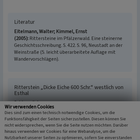
Literatur
Eitelmann, Walter; Kimmel, Ernst
(2005)
Rittersteine im Pfälzerwald. Eine steinerne
Geschichtsschreibung. S. 422. S. 96, Neustadt an der
Weinstraße (5. leicht überarbeitete Auflage mit
Wandervorschlägen).
Ritterstein „Dicke Eiche 600 Schr.“ westlich von
Esthal
Schlagwörter
Wir verwenden Cookies
Ritterstein
Eiche (Laubbaum)
Dies sind zum einen technisch notwendige Cookies, um die
Ort
Funktionsfähigkeit der Seiten sicherzustellen. Diesen können Sie
67471 Elmstein
nicht widersprechen, wenn Sie die Seite nutzen möchten. Darüber
Fachsicht(en)
hinaus verwenden wir Cookies für eine Webanalyse, um die
Landeskunde
Nutzbarkeit unserer Seiten zu optimieren, sofern Sie einverstanden