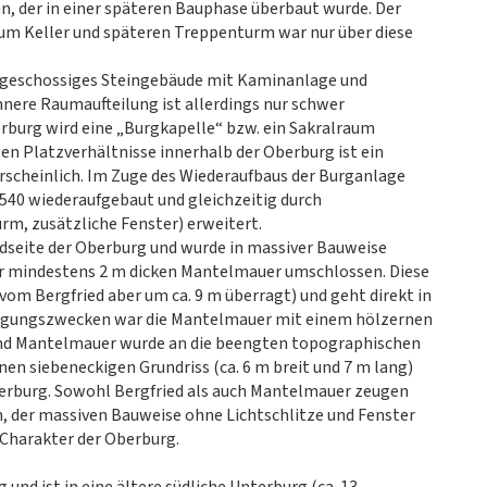
 an, der in einer späteren Bauphase überbaut wurde. Der
um Keller und späteren Treppenturm war nur über diese
eigeschossiges Steingebäude mit Kaminanlage und
nnere Raumaufteilung ist allerdings nur schwer
erburg wird eine „Burgkapelle“ bzw. ein Sakralraum
en Platzverhältnisse innerhalb der Oberburg ist ein
scheinlich. Im Zuge des Wiederaufbaus der Burganlage
540 wiederaufgebaut und gleichzeitig durch
m, zusätzliche Fenster) erweitert.
Südseite der Oberburg und wurde in massiver Bauweise
iner mindestens 2 m dicken Mantelmauer umschlossen. Diese
vom Bergfried aber um ca. 9 m überragt) und geht direkt in
idigungszwecken war die Mantelmauer mit einem hölzernen
und Mantelmauer wurde an die beengten topographischen
en siebeneckigen Grundriss (ca. 6 m breit und 7 m lang)
berburg. Sowohl Bergfried als auch Mantelmauer zeugen
 der massiven Bauweise ohne Lichtschlitze und Fenster
Charakter der Oberburg.