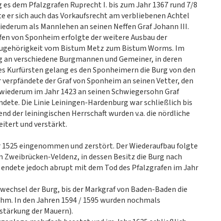
es dem Pfalzgrafen Ruprecht I. bis zum Jahr 1367 rund 7/8
te er sich auch das Vorkaufsrecht am verbliebenen Achtel
wiederum als Mannlehen an seinen Neffen Graf Johann III.
afen von Sponheim erfolgte der weitere Ausbau der
 Zugehörigkeit vom Bistum Metz zum Bistum Worms. Im
rg an verschiedene Burgmannen und Gemeiner, in deren
 des Kurfürsten gelang es den Sponheimern die Burg von den
 verpfändete der Graf von Sponheim an seinen Vetter, den
 wiederum im Jahr 1423 an seinen Schwiegersohn Graf
dete. Die Linie Leiningen-Hardenburg war schließlich bis
nd der leiningischen Herrschaft wurden v.a. die nördliche
itert und verstärkt.
r 1525 eingenommen und zerstört. Der Wiederaufbau folgte
on Zweibrücken-Veldenz, in dessen Besitz die Burg nach
 endete jedoch abrupt mit dem Tod des Pfalzgrafen im Jahr
rwechsel der Burg, bis der Markgraf von Baden-Baden die
hm. In den Jahren 1594 / 1595 wurden nochmals
stärkung der Mauern).