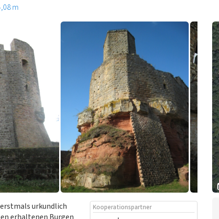
4,08 m
 erstmals urkundlich
Kooperationspartner
sten erhaltenen Burgen