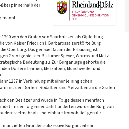
hloßberg innerhalb der
 genannt.
 1200 von den Grafen von Saarbrücken als Gipfelburg
ie von Kaiser Friedrich I. Barbarossa zerstörte Burg
st die Oberburg. Das genaue Datum der Erbauung ist
ligen Grenzgebiet der Bistümer Speyer, Worms und Metz
rategische Bedeutung zu. Zur Burganlage gehörte die
genden Dörfern Leimen, Merzalben, Münchweiler und
.
ahr 1237 in Verbindung mit einer leiningischen
sam mit den Dörfern Rodalben und Merzalben an die Grafen
ach den Besitzer und wurde in Folge dessen mehrfach
fändet. In den folgenden Jahrhunderten wurde die Burg von
sondern vielmehr als „beleihbare Immobilie“ genutzt.
 finanziellen Gründen sukzessive Burganteile an