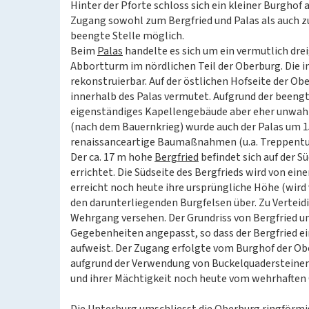
Hinter der Pforte schloss sich ein kleiner Burghof
Zugang sowohl zum Bergfried und Palas als auch z
beengte Stelle möglich.
Beim
Palas
handelte es sich um ein vermutlich dr
Abbortturm im nördlichen Teil der Oberburg. Die i
rekonstruierbar. Auf der östlichen Hofseite der Ob
innerhalb des Palas vermutet. Aufgrund der beengt
eigenständiges Kapellengebäude aber eher unwahr
(nach dem Bauernkrieg) wurde auch der Palas um 1
renaissanceartige Baumaßnahmen (u.a. Treppentur
Der ca. 17 m hohe
Bergfried
befindet sich auf der 
errichtet. Die Südseite des Bergfrieds wird von e
erreicht noch heute ihre ursprüngliche Höhe (wird 
den darunterliegenden Burgfelsen über. Zu Verte
Wehrgang versehen. Der Grundriss von Bergfried 
Gegebenheiten angepasst, so dass der Bergfried ein
aufweist. Der Zugang erfolgte vom Burghof der O
aufgrund der Verwendung von Buckelquadersteinen,
und ihrer Mächtigkeit noch heute vom wehrhaften 