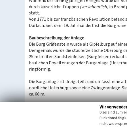
Während des dreißigjährigen Krieges wurde die Bu
durch kaiserliche Truppen
(versehentlich)
in Brand 
statt.
Von 1771 bis zur französischen Revolution befand 
Durlach. Seit dem 19. Jahrhundert ist die Burgruin
Baubeschreibung der Anlage
Die Burg Gräfenstein wurde als Gipfelburg auf ein
Demgemäß wurde die stauferzeitliche Oberburg der 
25 m breiten Sandsteinfelsen (Burgfelsen) erbaut u
baulichen Erweiterungen der Burganlage (Unterb
ringförmig.
Die Burganlage ist dreigeteilt und umfasst eine äl
nördliche Unterburg sowie eine Zwingeranlage. Sie
ca. 60 m.
Im Laufe der Jahrhunderte veränderte sich die Burg
Wir verwende
Dies sind zum e
Bauphasen zu unterscheiden, die verschiedene Um
Funktionsfähigke
Anlage aufzeigen.
nicht widerspre
Die erste Bauphase ist um das Jahr 1200 zu datier