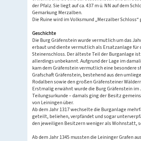
der Pfalz. Sie liegt auf ca. 437 m ü. NN auf dem Sc
Gemarkung Merzalben.
Die Ruine wird im Volksmund „Merzalber Schloss“
Geschichte
Die Burg Gräfenstein wurde vermutlich um das Jahr
erbaut und diente vermutlich als Ersatzanlage für d
Steinenschloss. Der älteste Teil der Burganlage i
allerdings unbekannt. Aufgrund der Lage im dama
kam dem Gräfenstein vermutlich eine besondere st
Grafschaft Gräfenstein, bestehend aus den umlie
Rodalben sowie den großen Gräfensteiner Wäldern
Erstmalig erwähnt wurde die Burg Gräfenstein im J
Teilungsurkunde – damals ging der Besitz gemein
von Leiningen über.
Ab dem Jahr 1317 wechselte die Burganlage mehrf
geteilt, beliehen, verpfändet und sogar unterverp
den jeweiligen Besitzern weniger als Wohnstatt, 
Ab dem Jahr 1345 mussten die Leininger Grafen aus