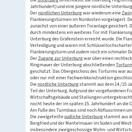
Die
Unterburg
umschliesst die Oberburg ringförmig 
Jahrhundert) und eine jüngere nördliche Unterburg 
Der
nördlichen Unterburg
war wiederum eine
Zwin
Flankierungstürmen im Nordosten vorgelagert. De
zunächst von einer äußeren Toranlage gesichert. 
durch mindestens ein weiteres Tor mit Flankierun
Unterburg des Gräfenstein erreicht wurde. Die Fla
Verteidigung und waren mit Schlüssellochscharten
Flankierungsturm und zudem noch ein schmaler Dur
Der
Zugang zur Unterburg
war über einen rechteck
Ringmauer der Unterburg abschließenden
Tortur
geschützt. Das Obergeschoss des Torturms war au
oder nur mit einer Fachwerkkonstruktion geschlos
Die
nördliche Unterburg
stammt aus dem 14./15 Jah
Teil der Unterburg. Aufgrund der vorgefundenen F
Wirtschaftsgebäude und Stallungen untergebracht
nocht heute der im späten 15. Jahrhundert an die
Am Fuße des Turmbaus sind noch Abflussrinnen un
Die zweigeteilte
südliche Unterburg
stammt aus de
Bergfried und der Mantelmauer im Süden und Weste
insbesondere zweigeschossige Wohn- und Wirtschaf