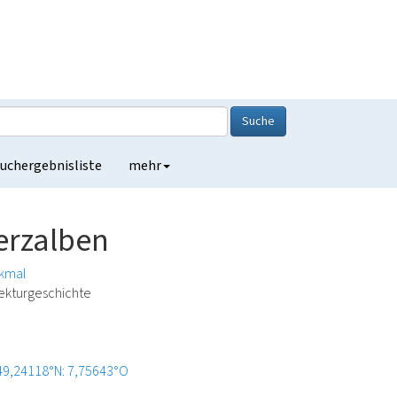
Suche
uchergebnisliste
mehr
erzalben
nkmal
ekturgeschichte
49,24118°N: 7,75643°O