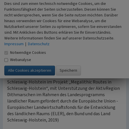
Dies sind zum einen technisch notwendige Cookies, um die
Funktionsfähigkeit der Seiten sicherzustellen. Diesen können Sie
Lage und Anfahrt
nicht widersprechen, wenn Sie die Seite nutzen möchten. Darüber
Das Erdwerk Dieksknöll bei Albersdorf ist leider nur sehr
hinaus verwenden wir Cookies für eine Webanalyse, um die
eingeschränkt zugänglich. Wer das Gelände um das
Nutzbarkeit unserer Seiten zu optimieren, sofern Sie einverstanden
Denkmal auf eigene Faust erkunden möchte, sollte über
sind. Mit Anklicken des Buttons erklären Sie Ihr Einverständnis.
die K 43 den Zugang suchen. Kurz hinter der Ortsausfahrt
Weitere Informationen finden Sie auf unserer Datenschutzseite.
Alberdorf zweigt ein Feldweg ab, der nach etwa 600
Impressum
|
Datenschutz
Metern zu dem Erdwerk führt.
Notwendige Cookies
Webanalyse
(Philip Lüth, Archäologie & Beratung, im Auftrag vom
Archäologisch-Ökologischen Zentrum Albersdorf, in
Zusammenarbeit mit dem Archäologischen Landesamt
Schleswig-Holstein im Projekt „Megalithic Routes in
Schleswig-Holstein“, mit Unterstützung der AktivRegion
Dithmarschen im Rahmen des Landesprogramms
ländlicher Raum gefördert durch die Europäische Union -
Europäischer Landwirtschaftsfonds für die Entwicklung
des ländlichen Raums (ELER), den Bund und das Land
Schleswig-Holstein, 2019)