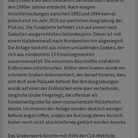
Das Erdwerk auf dem Dieksknöll bei Albersdorf wurde in
den 1990er Jahren entdeckt. Nach einigen
Voruntersuchungen zwischen 1992 und 1994 kam es
jedoch erst im Jahr 2010 zur partiellen Ausgrabung des
Platzes. Die Fundstelle befindet sich auf einem nach
Südosten ausgerichteten Geländesporn. Dieser ist mit
einem Halbkreiswall nach Nordwesten hin abgeriegelt.
Die Anlage besteht aus einem umlaufenden Graben, der
sich aus mindestens 13 Einzelsegmenten
zusammensetzt. Die einzelnen Abschnitte sind durch
Erdbrücken unterbrochen. Hinter dem Graben wurde ein
schmaler Graben dokumentiert, der darauf hinwies, dass
sich dort eine Palisade befand. Bei den Ausgrabungen
wurde auf einer der Erdbrücken eine quer verlaufende,
längliche Grube freigelegt, die offenbar als
Fundamentgrube für zwei monumentale Holzpfosten
diente. Im Inneren der Anlage wurden deutlich weniger
Befund angetroffen, sodass die Nutzung dieses Bereich
bisher noch nicht abschließende geklärt werden konnte.
Das Grabenwerk konnte mit Hilfe der C14-Methode