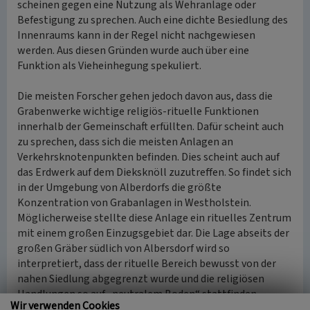
scheinen gegen eine Nutzung als Wehranlage oder
Befestigung zu sprechen. Auch eine dichte Besiedlung des
Innenraums kann in der Regel nicht nachgewiesen
werden. Aus diesen Gründen wurde auch über eine
Funktion als Vieheinhegung spekuliert.
Die meisten Forscher gehen jedoch davon aus, dass die
Grabenwerke wichtige religiös-rituelle Funktionen
innerhalb der Gemeinschaft erfüllten. Dafür scheint auch
zu sprechen, dass sich die meisten Anlagen an
Verkehrsknotenpunkten befinden. Dies scheint auch auf
das Erdwerk auf dem Dieksknöll zuzutreffen. So findet sich
in der Umgebung von Alberdorfs die größte
Konzentration von Grabanlagen in Westholstein.
Möglicherweise stellte diese Anlage ein rituelles Zentrum
mit einem großen Einzugsgebiet dar. Die Lage abseits der
großen Gräber südlich von Albersdorf wird so
interpretiert, dass der rituelle Bereich bewusst von der
nahen Siedlung abgegrenzt wurde und die religiösen
Handlungen so auf „neutralem Boden“ stattfinden
Wir verwenden Cookies
konnten.