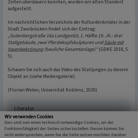
Zeiten überdauern konnten, wurden am alten Standort
aufgestellt.
Im nachrichtlichen Verzeichnis der Kulturdenkmäler in der
Stadt Zweibrücken findet sich der Eintrag:
„Gutenbergstraße 16a Landgestüt, 1. Hälfte 19. Jh.: drei
Stallgebäude, zwei Pferdekopfskulpturen und
Säule mit
Vasenbekrönung
(bauliche Gesamtanlage)“
(GDKE 2018, S.
5).
Schauen Sie sich auch das Video des Stalljungen zu diesem
Objekt an (siehe Mediengalerie).
(Florian Weber, Universität Koblenz, 2020)
Literatur
Wir verwenden Cookies
Generaldirektion Kulturelles Erbe Rheinland-Pfalz
Dies sind zum einen technisch notwendige Cookies, um die
(Hrsg.) (2023)
Nachrichtliches Verzeichnis der
Funktionsfähigkeit der Seiten sicherzustellen. Diesen können Sie
Kulturdenkmäler, Kreisfreie Stadt Zweibrücken.
nicht widersprechen, wenn Sie die Seite nutzen möchten. Darüber