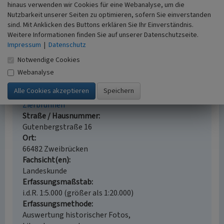
Denkmalverzeichnis kreisfreie Stadt Zweibrücken,
hinaus verwenden wir Cookies für eine Webanalyse, um die
14. März 2023. Mainz. Online verfügbar:
Nutzbarkeit unserer Seiten zu optimieren, sofern Sie einverstanden
denkmalliste.gdke-rlp.de/Zweibrücken
, abgerufen
sind. Mit Anklicken des Buttons erklären Sie Ihr Einverständnis.
am 16.06.2023
Weitere Informationen finden Sie auf unserer Datenschutzseite.
Impressum
|
Datenschutz
Notwendige Cookies
Webanalyse
Brunnenfragmente Landgestüt Zweibrücken
Schlagwörter
Zierbrunnen
Straße / Hausnummer
Gutenbergstraße 16
Ort
66482 Zweibrücken
Fachsicht(en)
Landeskunde
Erfassungsmaßstab
i.d.R. 1:5.000 (größer als 1:20.000)
Erfassungsmethode
Auswertung historischer Fotos,