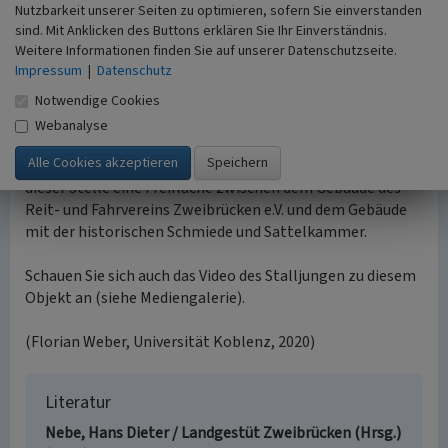
Nutzbarkeit unserer Seiten zu optimieren, sofern Sie einverstanden
Ausritte der Gestütswächter viel Bewegung. Somit
sind. Mit Anklicken des Buttons erklären Sie Ihr Einverständnis.
gehörten auch die Pferde zum Stadtbild.
Weitere Informationen finden Sie auf unserer Datenschutzseite.
Impressum
|
Datenschutz
Der Gestütsreitplatz vor 1944
Vor dem Zweiten Weltkrieg befand sich ein umzäunter
Notwendige Cookies
Reitplatz inmitten des in Hufeisenform angelegten
Webanalyse
Gebäudekomplexes. Dieser wurde zusammen mit den
Gebäuden im Jahre 1944 zerstört. Heute befindet sich an
dieser Stelle eine Freifläche zwischen dem Gebäude des
Reit- und Fahrvereins Zweibrücken e.V. und dem Gebäude
mit der historischen Schmiede und Sattelkammer.
Schauen Sie sich auch das Video des Stalljungen zu diesem
Objekt an (siehe Mediengalerie).
(Florian Weber, Universität Koblenz, 2020)
Literatur
Nebe, Hans Dieter / Landgestüt Zweibrücken (Hrsg.)