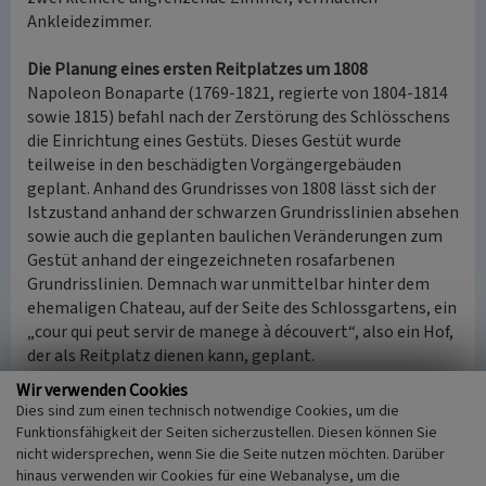
Ankleidezimmer.
Die Planung eines ersten Reitplatzes um 1808
Napoleon Bonaparte (1769-1821, regierte von 1804-1814
sowie 1815) befahl nach der Zerstörung des Schlösschens
die Einrichtung eines Gestüts. Dieses Gestüt wurde
teilweise in den beschädigten Vorgängergebäuden
geplant. Anhand des Grundrisses von 1808 lässt sich der
Istzustand anhand der schwarzen Grundrisslinien absehen
sowie auch die geplanten baulichen Veränderungen zum
Gestüt anhand der eingezeichneten rosafarbenen
Grundrisslinien. Demnach war unmittelbar hinter dem
ehemaligen Chateau, auf der Seite des Schlossgartens, ein
„cour qui peut servir de manege à découvert“, also ein Hof,
der als Reitplatz dienen kann, geplant.
Wir verwenden Cookies
Im 19. Jahrhundert wurden die Pferde als Nutztiere für
Dies sind zum einen technisch notwendige Cookies, um die
Landwirtschaft und Militär gezüchtet und somit durch
Funktionsfähigkeit der Seiten sicherzustellen. Diesen können Sie
ihren Arbeitseinsatz ausreichend bewegt. Doch auch die
nicht widersprechen, wenn Sie die Seite nutzen möchten. Darüber
Zweibrückener Zuchtpferde bekamen durch regelmäßige
hinaus verwenden wir Cookies für eine Webanalyse, um die