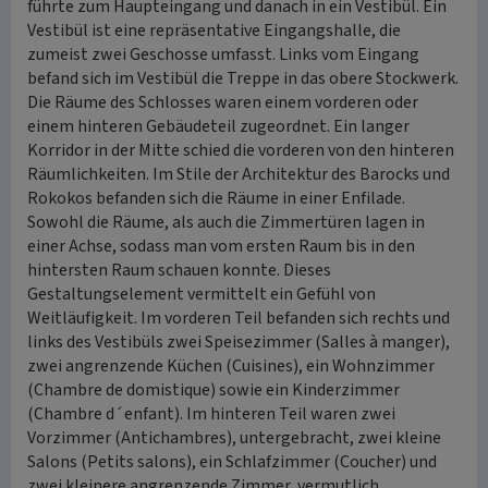
führte zum Haupteingang und danach in ein Vestibül. Ein
Vestibül ist eine repräsentative Eingangshalle, die
zumeist zwei Geschosse umfasst. Links vom Eingang
befand sich im Vestibül die Treppe in das obere Stockwerk.
Die Räume des Schlosses waren einem vorderen oder
einem hinteren Gebäudeteil zugeordnet. Ein langer
Korridor in der Mitte schied die vorderen von den hinteren
Räumlichkeiten. Im Stile der Architektur des Barocks und
Rokokos befanden sich die Räume in einer Enfilade.
Sowohl die Räume, als auch die Zimmertüren lagen in
einer Achse, sodass man vom ersten Raum bis in den
hintersten Raum schauen konnte. Dieses
Gestaltungselement vermittelt ein Gefühl von
Weitläufigkeit. Im vorderen Teil befanden sich rechts und
links des Vestibüls zwei Speisezimmer (Salles à manger),
zwei angrenzende Küchen (Cuisines), ein Wohnzimmer
(Chambre de domistique) sowie ein Kinderzimmer
(Chambre d´enfant). Im hinteren Teil waren zwei
Vorzimmer (Antichambres), untergebracht, zwei kleine
Salons (Petits salons), ein Schlafzimmer (Coucher) und
zwei kleinere angrenzende Zimmer, vermutlich