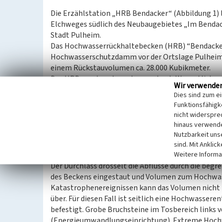
Die Erzählstation „HRB Bendacker“ (Abbildung 1) l
Elchweges südlich des Neubaugebietes „Im Benda
Stadt Pulheim.
Das Hochwasserrückhaltebecken (HRB) “Bendacke
Hochwasserschutzdamm vor der Ortslage Pulheim
einem Rückstauvolumen ca. 28.000 Kubikmeter.
Das HRB wurde naturnah ausgebaut. Wesentliches
Wir verwende
ist die im Luftbild (Abbildung 2) sehr gut erkennbar
Dies sind zum e
genutzte Fläche des Rückhaltebeckens. Das Gewäss
Funktionsfähigke
kleine Hochwasserereignisse stauen die Fläche geri
nicht widerspre
angepasste Flora und Fauna anzutreffen (Abbildung
hinaus verwende
Nutzbarkeit uns
Der Damm ist am Durchlass für kleinere Pflanzen un
sind. Mit Anklic
Weitere Informa
abdeckendes Gitter einsehbar (Abbildung 6) und li
Der Durchlass drosselt die Abflüsse durch die begr
des Beckens eingestaut und Volumen zum Hochwass
Katastrophenereignissen kann das Volumen nicht 
über. Für diesen Fall ist seitlich eine Hochwasser
befestigt. Grobe Bruchsteine im Tosbereich links 
(Energieumwandlungseinrichtung). Extreme Hochw