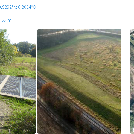
0,9892°N: 6,8014°O
1,23 m