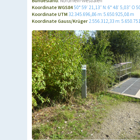
Bundesland:
Nordrhein-Westfalen
Koordinate WGS84
50° 59′ 21,13″ N: 6° 48′ 5,03″ O
5
Koordinate UTM
32.345.696,86 m: 5.650.925,08 m
Koordinate Gauss/Krüger
2.556.312,33 m: 5.650.75