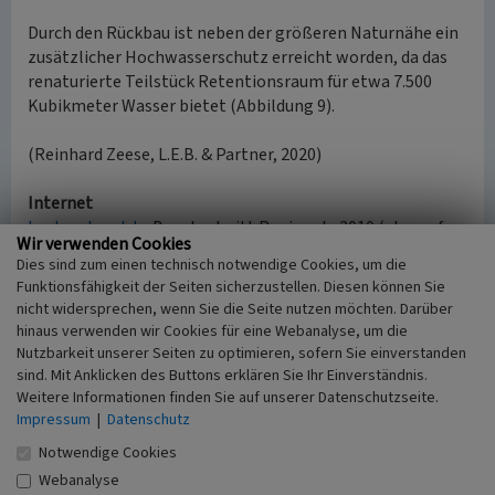
Durch den Rückbau ist neben der größeren Naturnähe ein
zusätzlicher Hochwasserschutz erreicht worden, da das
renaturierte Teilstück Retentionsraum für etwa 7.500
Kubikmeter Wasser bietet (Abbildung 9).
(Reinhard Zeese, L.E.B. & Partner, 2020)
Internet
bachverband.de
: Bauabschnitt Regionale 2010 (abgerufen
Wir verwenden Cookies
am 13.12.2019)
Dies sind zum einen technisch notwendige Cookies, um die
Funktionsfähigkeit der Seiten sicherzustellen. Diesen können Sie
nicht widersprechen, wenn Sie die Seite nutzen möchten. Darüber
Furt bei Pulheim-Geyen
hinaus verwenden wir Cookies für eine Webanalyse, um die
Schlagwörter
Nutzbarkeit unserer Seiten zu optimieren, sofern Sie einverstanden
sind. Mit Anklicken des Buttons erklären Sie Ihr Einverständnis.
Furt
Weitere Informationen finden Sie auf unserer Datenschutzseite.
Straße / Hausnummer
Impressum
|
Datenschutz
In der Bachaue
Ort
Notwendige Cookies
50259 Pulheim - Geyen
Webanalyse