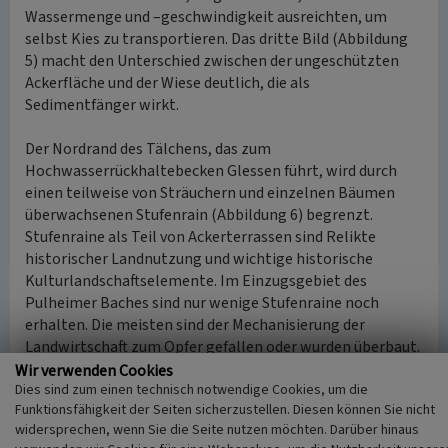
Wassermenge und –geschwindigkeit ausreichten, um
selbst Kies zu transportieren. Das dritte Bild (Abbildung
5) macht den Unterschied zwischen der ungeschützten
Ackerfläche und der Wiese deutlich, die als
Sedimentfänger wirkt.
Der Nordrand des Tälchens, das zum
Hochwasserrückhaltebecken Glessen führt, wird durch
einen teilweise von Sträuchern und einzelnen Bäumen
überwachsenen Stufenrain (Abbildung 6) begrenzt.
Stufenraine als Teil von Ackerterrassen sind Relikte
historischer Landnutzung und wichtige historische
Kulturlandschaftselemente. Im Einzugsgebiet des
Pulheimer Baches sind nur wenige Stufenraine noch
erhalten. Die meisten sind der Mechanisierung der
Landwirtschaft zum Opfer gefallen oder wurden überbaut.
Stufenraine sind vielfältig gestaltete Lebensräume für
Wir verwenden Cookies
Dies sind zum einen technisch notwendige Cookies, um die
Pflanzen und Tiere und bieten ein sehr wechselvolles Bild
Funktionsfähigkeit der Seiten sicherzustellen. Diesen können Sie nicht
im Verlauf des Jahres. Sie sind von großer Bedeutung für
widersprechen, wenn Sie die Seite nutzen möchten. Darüber hinaus
den Erosionsschutz, da Wurzelwerk und aufstehende