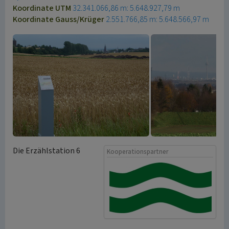
Koordinate UTM
32.341.066,86 m: 5.648.927,79 m
Koordinate Gauss/Krüger
2.551.766,85 m: 5.648.566,97 m
Die Erzählstation 6
Kooperationspartner