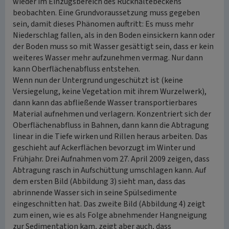
wieder im Einzugsbereich des Rückhaltebeckens
beobachten. Eine Grundvoraussetzung muss gegeben
sein, damit dieses Phänomen auftritt: Es muss mehr
Niederschlag fallen, als in den Boden einsickern kann oder
der Boden muss so mit Wasser gesättigt sein, dass er kein
weiteres Wasser mehr aufzunehmen vermag. Nur dann
kann Oberflächenabfluss entstehen.
Wenn nun der Untergrund ungeschützt ist (keine
Versiegelung, keine Vegetation mit ihrem Wurzelwerk),
dann kann das abfließende Wasser transportierbares
Material aufnehmen und verlagern. Konzentriert sich der
Oberflächenabfluss in Bahnen, dann kann die Abtragung
linear in die Tiefe wirken und Rillen heraus arbeiten. Das
geschieht auf Ackerflächen bevorzugt im Winter und
Frühjahr. Drei Aufnahmen vom 27. April 2009 zeigen, dass
Abtragung rasch in Aufschüttung umschlagen kann. Auf
dem ersten Bild (Abbildung 3) sieht man, dass das
abrinnende Wasser sich in seine Spülsedimente
eingeschnitten hat. Das zweite Bild (Abbildung 4) zeigt
zum einen, wie es als Folge abnehmender Hangneigung
zur Sedimentation kam, zeigt aber auch, dass