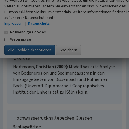
verwenden wir Cookies für eine Webanalyse, um die Nutzbarkeit unsere
Pflanzen Abtragung weitgehend verhindern.
Seiten zu optimieren, sofern Sie einverstanden sind. Mit Anklicken des
Buttons erklären Sie Ihr Einverständnis. Weitere Informationen finden Si
(Reinhard Zeese, L.E.B. & Partner, 2020)
auf unserer Datenschutzseite.
Impressum
|
Datenschutz
Internet
Notwendige Cookies
erlebnispfad-pulheimer-bach.de
: Kurzfassung Hartmann
Webanalyse
(abgerufen am 13.12.2019)
Literatur
Hartmann, Christian (2009)
Modellbasierte Analyse
von Bodenerosion und Sedimentaustrag in den
Einzugsgebieten von Dissenbach und Pulheimer
Bach. (Unveröff. Diplomarbeit Geographisches
Institut der Universität zu Köln.) Köln.
Hochwasserrückhaltebecken Glessen
Schlagwörter