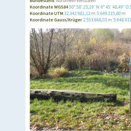
Bundesland:
Nordrhein-Westfalen
Koordinate WGS84
50° 58′ 23,19″ N: 6° 45′ 48,49″ O
Koordinate UTM
32.342.981,12 m: 5.649.215,80 m
Koordinate Gauss/Krüger
2.553.668,03 m: 5.648.93