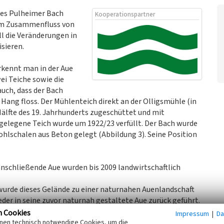
des Pulheimer Bach
Kooperationspartner
 dem Zusammenfluss von
l die Veränderungen in
isieren.
rkennt man in der Aue
ei Teiche sowie die
uch, dass der Bach
 Hang floss. Der Mühlenteich direkt an der Olligsmühle (in
Hälfte des 19. Jahrhunderts zugeschüttet und mit
gelegene Teich wurde um 1922/23 verfüllt. Der Bach wurde
ohlschalen aus Beton gelegt (Abbildung 3). Seine Position
anschließende Aue wurden bis 2009 landwirtschaftlich
urde dieses Gelände zu einer naturnahen Auenlandschaft
er in seine zuvor naturnah gestaltete Aue zurück geführt.
fernt und abgefahren (Abbildung 5).
n Cookies
Impressum
|
Da
inen technisch notwendige Cookies, um die