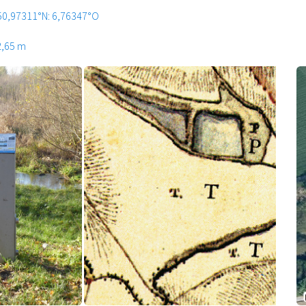
50,97311°N: 6,76347°O
2,65 m