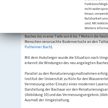
Funktionsfähigke
Bei Probeschürfen und Abgrabungen zur Neugesta
nicht widerspre
Süßwasserschnecken (Abbildung 6) und feinkörnig
hinaus verwende
(Abbildung 7). Sie erlauben den Einblick in ein Ar
Nutzbarkeit uns
von senkrechten röhrenförmigen Hohlräumen durc
sind. Mit Anklic
markieren. Das Schilfrohr stand in der Verlandung
Weitere Informa
zugedeckt, das von den benachbarten Äckern abge
Baches bis in eine Tiefe von 6 bis 7 Metern die he
Menschen verursachte Bodenverluste an den Talhä
Pulheimer Bach
).
Mit dem Hubsteiger wurde die Situation nach Umge
erkennt die Windungen des neu angelegten Baches 
Parallel zu den Renaturierungsmaßnahmen erfolgt
Institut der Universität zu Köln für den Wassere
Vermessung unter Einsatz eines modernen Lasersc
Darstellung der Bachaue vor den Renaturierungsarb
(Abbildung 10) und das Vermessungsergebnis (Abb
Ausmaß der Umgestaltung.