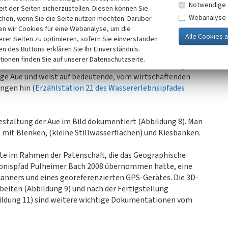
Notwendige 
it der Seiten sicherzustellen. Diesen können Sie
ltung des Bachbettes wurden Schalen von
Webanalyse
chen, wenn Sie die Seite nutzen möchten. Darüber
e, teilweise geschichtete Seeablagerungen gefunden
n wir Cookies für eine Webanalyse, um die
chiv der jüngsten Landschaftsgeschichte. Die Lehme werden
erer Seiten zu optimieren, sofern Sie einverstanden
hzogen, die begrabene ehemalige Schilfrohrstängel
ken des Buttons erklären Sie Ihr Einverständnis.
szone am Rande des Teiches und wurde von Material
tionen finden Sie auf unserer Datenschutzseite.
spült wurde. Abgespülte Ackerkrume bedeckt entlang des
utige Aue und weist auf bedeutende, vom wirtschaftenden
ngen hin (
Erzählstation 21 des Wassererlebnsipfades
staltung der Aue im Bild dokumentiert (Abbildung 8). Man
mit Blenken, (kleine Stillwasserflächen) und Kiesbänken.
e im Rahmen der Patenschaft, die das Geographische
rlebnispfad Pulheimer Bach 2008 übernommen hatte, eine
anners und eines georeferenzierten GPS-Gerätes. Die 3D-
eiten (Abbildung 9) und nach der Fertigstellung
ildung 11) sind weitere wichtige Dokumentationen vom