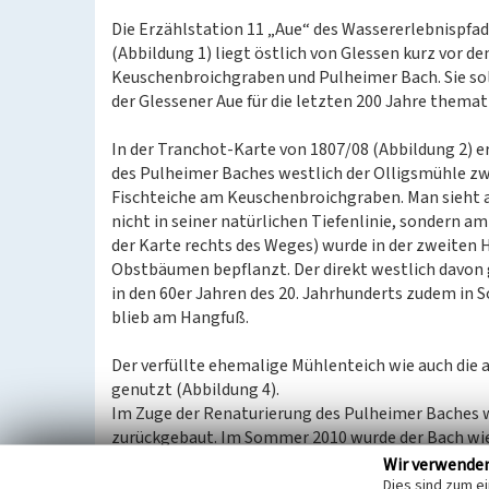
Die Erzählstation 11 „Aue“ des Wassererlebnispfa
(Abbildung 1) liegt östlich von Glessen kurz vor
Keuschenbroichgraben und Pulheimer Bach. Sie sol
der Glessener Aue für die letzten 200 Jahre themat
In der Tranchot-Karte von 1807/08 (Abbildung 2) e
des Pulheimer Baches westlich der Olligsmühle zw
Fischteiche am Keuschenbroichgraben. Man sieht a
nicht in seiner natürlichen Tiefenlinie, sondern am
der Karte rechts des Weges) wurde in der zweiten 
Obstbäumen bepflanzt. Der direkt westlich davon 
in den 60er Jahren des 20. Jahrhunderts zudem in S
blieb am Hangfuß.
Der verfüllte ehemalige Mühlenteich wie auch die 
genutzt (Abbildung 4).
Im Zuge der Renaturierung des Pulheimer Baches w
zurückgebaut. Im Sommer 2010 wurde der Bach wied
Bis auf geringe Reste wurden die Betonschalen ent
Wir verwende
Dies sind zum e