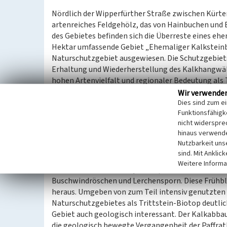
Nördlich der Wipperfürther Straße zwischen Kürten
artenreiches Feldgehölz, das von Hainbuchen und
des Gebietes befinden sich die Überreste eines eh
Hektar umfassende Gebiet „Ehemaliger Kalksteinbru
Naturschutzgebiet ausgewiesen. Die Schutzgebiet
Erhaltung und Wiederherstellung des Kalkhangwäl
hohen Artenvielfalt und regionaler Bedeutung als 
erfolgt insbesondere wegen des Lerchenspornvo
Wir verwende
Dies sind zum e
Funktionsfähigke
Die kleine südostexponierte Steinwand im Kalkste
nicht widerspre
ursprüngliche Kalkabbau auf den ersten Blick nicht
hinaus verwende
Kalkfelsen haben sich Farne und Moose angesiedelt
Nutzbarkeit uns
anzutreffen. Daher ist die an diesen Standort ang
sind. Mit Anklic
Weitere Informa
Interessant ist der Frühjahrsaspekt des Gebietes.
Buschwindröschen und Lerchensporn. Diese Frühblüh
heraus. Umgeben von zum Teil intensiv genutzten
Naturschutzgebietes als Trittstein-Biotop deutlic
Gebiet auch geologisch interessant. Der Kalkabbau
die geologisch bewegte Vergangenheit der Paffra