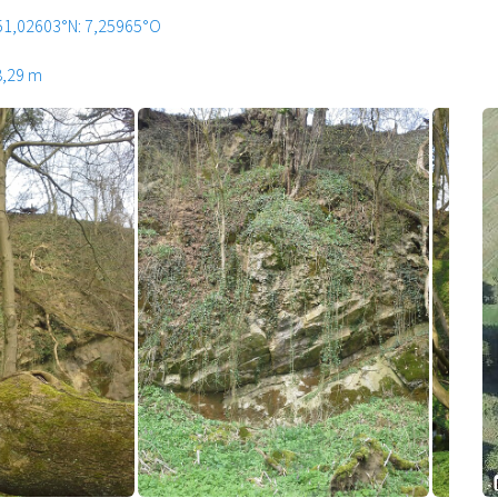
51,02603°N: 7,25965°O
8,29 m