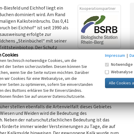
-Biesfeld und Eichhof liegt ein
Kooperationspartner
 Buchen dominiert wird. Am Rand
emaligen Kalksteinbruchs. Das 0,41
ch bei Eichhof“ ist seit 1990 als
sausweisung erfolgte zur
dchens „Steinbüchel“ mit seiner
Trittsteinbiotop. Der Schutz
rkommens.
n Cookies
Impressum
|
Da
inen technisch notwendige Cookies, um die
Notwendige 
it der Seiten sicherzustellen. Diesen können Sie
inbruch ist von Efeu und Moosen überwachsen, sodass der
Webanalyse
chen, wenn Sie die Seite nutzen möchten. Darüber
 mehr zu erkennen ist. In den Ritzen und Lücken des
n wir Cookies für eine Webanalyse, um die
. Basenreiche Standorte sind in der Region eher selten
erer Seiten zu optimieren, sofern Sie einverstanden
epasste Farn- und Moosflora von regionaler Bedeutung.
ken des Buttons erklären Sie Ihr Einverständnis.
tionen finden Sie auf unserer Datenschutzseite.
 In der Krautschicht blühen dann zahlreiche Geophyten, wie
er stellen ebenfalls die Artenvielfalt dieses Gebietes
 Wiesen und Weiden wird die Bedeutung des
h. Neben der naturschutzfachlichen Bedeutung ist das
 förderte immer wieder Versteinerungen zu Tage, die auf
ther Kalkmulde hinweisen. Der gewonnene Kalk wurde zum