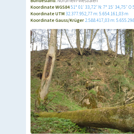
Bundesland:
Nordrhein-Westfalen
Koordinate WGS84
51° 01′ 33,72″ N: 7° 15′ 34,75″ O
Koordinate UTM
32.377.952,77 m: 5.654.161,03 m
Koordinate Gauss/Krüger
2.588.417,03 m: 5.655.29