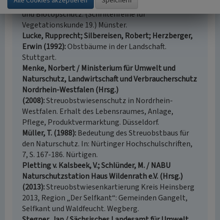
Blütenpflanzen und ihre Auswertung für den Arten-
und Biotopschutz. (Schriftenreihe für
Vegetationskunde 19.) Münster.
Lucke, Rupprecht; Silbereisen, Robert; Herzberger,
Erwin (1992)
Obstbäume in der Landschaft.
Stuttgart.
Menke, Norbert / Ministerium für Umwelt und
Naturschutz, Landwirtschaft und Verbraucherschutz
Nordrhein-Westfalen (Hrsg.)
(2008)
Streuobstwiesenschutz in Nordrhein-
Westfalen. Erhalt des Lebensraumes, Anlage,
Pflege, Produktvermarktung. Düsseldorf.
Müller, T. (1988)
Bedeutung des Streuobstbaus für
den Naturschutz. In: Nürtinger Hochschulschriften,
7, S. 167-186. Nürtigen.
Pletting v. Kalsbeek, V.; Schlünder, M. / NABU
Naturschutzstation Haus Wildenrath e.V. (Hrsg.)
(2013)
Streuobstwiesenkartierung Kreis Heinsberg
2013, Region „Der Selfkant“: Gemeinden Gangelt,
Selfkant und Waldfeucht. Wegberg.
Stegner, Jan / Sächsisches Landesamt für Umwelt,