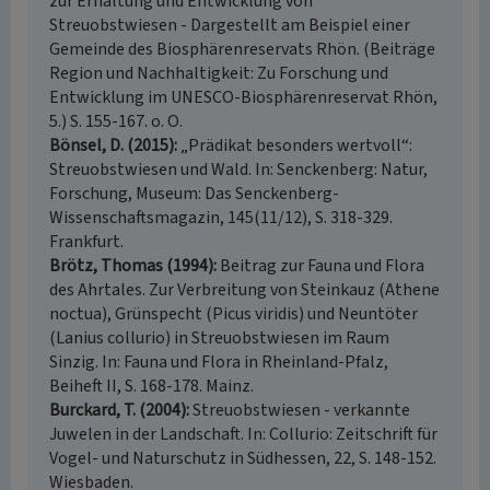
zur Erhaltung und Entwicklung von
Streuobstwiesen - Dargestellt am Beispiel einer
Gemeinde des Biosphärenreservats Rhön. (Beiträge
Region und Nachhaltigkeit: Zu Forschung und
Entwicklung im UNESCO-Biosphärenreservat Rhön,
5.) S. 155-167. o. O.
Bönsel, D. (2015)
„Prädikat besonders wertvoll“:
Streuobstwiesen und Wald. In: Senckenberg: Natur,
Forschung, Museum: Das Senckenberg-
Wissenschaftsmagazin, 145(11/12), S. 318-329.
Frankfurt.
Brötz, Thomas (1994)
Beitrag zur Fauna und Flora
des Ahrtales. Zur Verbreitung von Steinkauz (Athene
noctua), Grünspecht (Picus viridis) und Neuntöter
(Lanius collurio) in Streuobstwiesen im Raum
Sinzig. In: Fauna und Flora in Rheinland-Pfalz,
Beiheft II, S. 168-178. Mainz.
Burckard, T. (2004)
Streuobstwiesen - verkannte
Juwelen in der Landschaft. In: Collurio: Zeitschrift für
Vogel- und Naturschutz in Südhessen, 22, S. 148-152.
Wiesbaden.