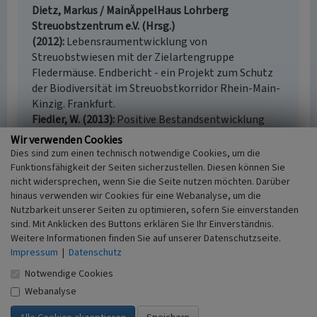
Dietz, Markus / MainÄppelHaus Lohrberg
Streuobstzentrum e.V. (Hrsg.)
(2012)
Lebensraumentwicklung von
Streuobstwiesen mit der Zielartengruppe
Fledermäuse. Endbericht - ein Projekt zum Schutz
der Biodiversität im Streuobstkorridor Rhein-Main-
Kinzig. Frankfurt.
Fiedler, W. (2013)
Positive Bestandsentwicklung
durch Nisthilfen: Steinkauz-Streuobstkauz. In: Der
Wir verwenden Cookies
Falke: Journal für Vogelbeobachter, 60(11), S. 462-
Dies sind zum einen technisch notwendige Cookies, um die
463. Wiebelsheim.
Funktionsfähigkeit der Seiten sicherzustellen. Diesen können Sie
Holstein, J.; Funke, W. (1995)
Käfer- und
nicht widersprechen, wenn Sie die Seite nutzen möchten. Darüber
hinaus verwenden wir Cookies für eine Webanalyse, um die
Spinnengesellschaften süddeutscher
Nutzbarkeit unserer Seiten zu optimieren, sofern Sie einverstanden
Streuobstwiesen. In: Mitt. Dtsch. Ges. Allg. Angew.
sind. Mit Anklicken des Buttons erklären Sie Ihr Einverständnis.
Ent, 10, S. 309-312. o. O.
Weitere Informationen finden Sie auf unserer Datenschutzseite.
Korneck, Dieter; Sukopp, Herbert /
Impressum
|
Datenschutz
Bundesforschungsanstalt für Naturschutz und
Notwendige Cookies
Landschaftsökologie (Hrsg.) (1988)
Rote Liste der in
der Bundesrepublik Deutschland ausgestorbenen,
Webanalyse
verschollenen und gefährdeten Farn- und