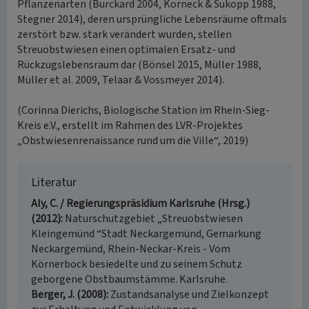
Pflanzenarten (Burckard 2004, Korneck & Sukopp 1988,
Stegner 2014), deren ursprüngliche Lebensräume oftmals
zerstört bzw. stark verändert wurden, stellen
Streuobstwiesen einen optimalen Ersatz- und
Rückzugslebensraum dar (Bönsel 2015, Müller 1988,
Müller et al. 2009, Telaar & Vossmeyer 2014).
(Corinna Dierichs, Biologische Station im Rhein-Sieg-
Kreis e.V., erstellt im Rahmen des LVR-Projektes
„Obstwiesenrenaissance rund um die Ville“, 2019)
Literatur
Aly, C. / Regierungspräsidium Karlsruhe (Hrsg.)
(2012)
Naturschutzgebiet „Streuobstwiesen
Kleingemünd “Stadt Neckargemünd, Gemarkung
Neckargemünd, Rhein-Neckar-Kreis - Vom
Körnerbock besiedelte und zu seinem Schutz
geborgene Obstbaumstämme. Karlsruhe.
Berger, J. (2008)
Zustandsanalyse und Zielkonzept