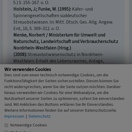
5.) S. 155-167. o. O.
Holstein, J.; Funke, W. (1995)
Käfer- und
Spinnengesellschaften süddeutscher
Streuobstwiesen. In: Mitt. Dtsch. Ges. Allg. Angew.
Ent, 10, S. 309-312. o. O.
Menke, Norbert / Ministerium für Umwelt und
Naturschutz, Landwirtschaft und Verbraucherschutz
Nordrhein-Westfalen (Hrsg.)
(2008)
Streuobstwiesenschutz in Nordrhein-
Westfalen. Erhalt des Lebensraumes, Anlage,
Pflege, Produktvermarktung. Düsseldorf.
Wir verwenden Cookies
Zehnder, Markus; Weller, Friedrich
Dies sind zum einen technisch notwendige Cookies, um die
(2006)
Streuobstbau. Obstwiesen erleben und
Funktionsfähigkeit der Seiten sicherzustellen. Diesen können Sie
erhalten. Stuttgart.
nicht widersprechen, wenn Sie die Seite nutzen möchten. Darüber
hinaus verwenden wir Cookies für eine Webanalyse, um die
Nutzbarkeit unserer Seiten zu optimieren, sofern Sie einverstanden
sind. Mit Anklicken des Buttons erklären Sie Ihr Einverständnis.
Weitere Informationen finden Sie auf unserer Datenschutzseite.
Obstwiese „Hinter der Klause“ in Meckenheim
Impressum
|
Datenschutz
Schlagwörter
Notwendige Cookies
Obstwiese