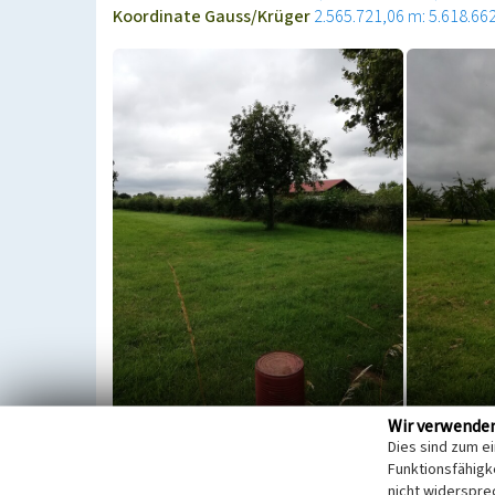
Koordinate Gauss/Krüger
2.565.721,06 m: 5.618.66
Wir verwende
Dies sind zum e
Die Obstwiese „An den Wolfsneunen“ befindet sich
Funktionsfähigke
Dünstekoven in Swisttal. Hier wachsen alte und ju
nicht widerspre