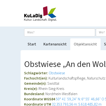
Start
Kartenansicht
Objektansicht
S
Obstwiese „An den Wolf
Schlagwörter:
Obstwiese
Fachsicht(en):
Kulturlandschaftspflege, Naturschutz
Gemeinde(n):
Swisttal
Kreis(e):
Rhein-Sieg-Kreis
Bundesland:
Nordrhein-Westfalen
Koordinate WGS84
50° 41′ 59,24″ N: 6° 55′ 46,66″ O
Koordinate UTM
32.353.793,56 m: 5.618.485,82 m