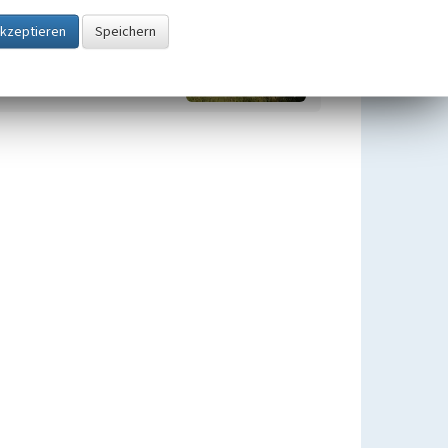
Streuobstwiesen im Rhein-
Sieg-Kreis