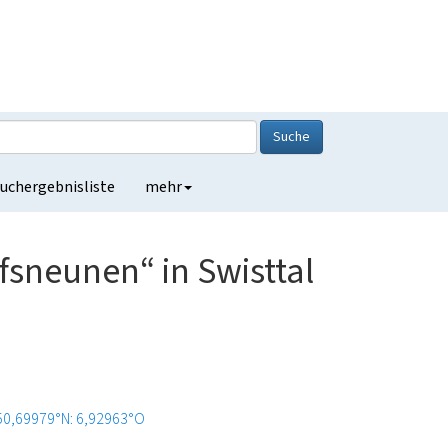
Suche
uchergebnisliste
mehr
sneunen“ in Swisttal
50,69979°N: 6,92963°O