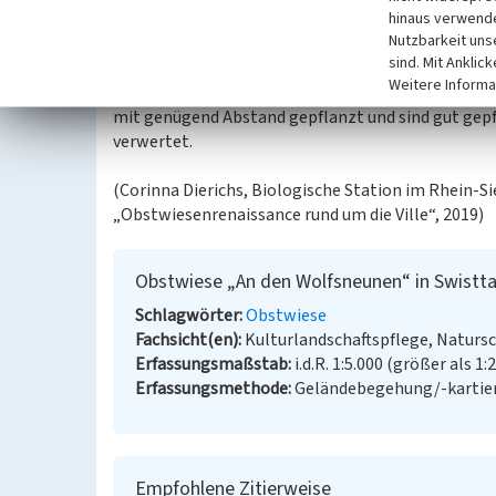
hinaus verwende
Kirschbäume.
Nutzbarkeit uns
sind. Mit Anklic
Die Fläche wird als Garten genutzt. Dadurch wird
Weitere Informa
gemäht, weshalb man hier eine eher artenarme Fl
mit genügend Abstand gepflanzt und sind gut gepf
verwertet.
(Corinna Dierichs, Biologische Station im Rhein-Si
„Obstwiesenrenaissance rund um die Ville“, 2019)
Obstwiese „An den Wolfsneunen“ in Swistta
Schlagwörter
Obstwiese
Fachsicht(en)
Kulturlandschaftspflege, Naturs
Erfassungsmaßstab
i.d.R. 1:5.000 (größer als 1:
Erfassungsmethode
Geländebegehung/-kartie
Empfohlene Zitierweise