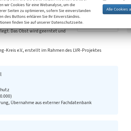
n wir Cookies für eine Webanalyse, um die
erer Seiten zu optimieren, sofern Sie einverstanden
ken des Buttons erklären Sie Ihr Einverständnis.
 der Unterwuchs sehr regelmäßig
tionen finden Sie auf unserer Datenschutzseite.
ora antrifft. Die Obstbäume wurden
legt. Das Obst wird geerntet und
eg-Kreis e.V., erstellt im Rahmen des LVR-Projektes
l
chutz
20.000)
rung, Übernahme aus externer Fachdatenbank