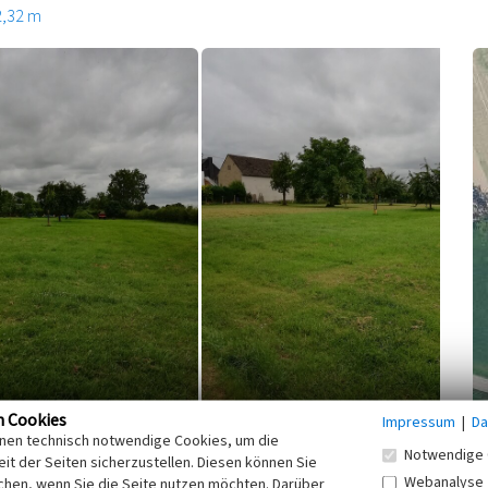
2,32 m
n Cookies
Impressum
|
Da
inen technisch notwendige Cookies, um die
Notwendige 
 am nördlichen Ortsrand von
it der Seiten sicherzustellen. Diesen können Sie
Kooperationspartner
Webanalyse
nge Apfel-, Pflaumen- und
chen, wenn Sie die Seite nutzen möchten. Darüber