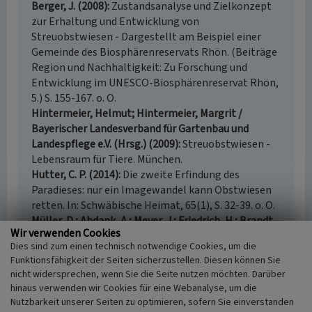
Berger, J. (2008)
Zustandsanalyse und Zielkonzept
zur Erhaltung und Entwicklung von
Streuobstwiesen - Dargestellt am Beispiel einer
Gemeinde des Biosphärenreservats Rhön. (Beiträge
Region und Nachhaltigkeit: Zu Forschung und
Entwicklung im UNESCO-Biosphärenreservat Rhön,
5.) S. 155-167. o. O.
Hintermeier, Helmut; Hintermeier, Margrit /
Bayerischer Landesverband für Gartenbau und
Landespflege e.V. (Hrsg.) (2009)
Streuobstwiesen -
Lebensraum für Tiere. München.
Hutter, C. P. (2014)
Die zweite Erfindung des
Paradieses: nur ein Imagewandel kann Obstwiesen
retten. In: Schwäbische Heimat, 65(1), S. 32-39. o. O.
Müller, D.; Abdank, A.; Meyer, J.; Friedrich, H.; Brandt,
Wir verwenden Cookies
R. (2009)
Streuobst-Situation und Perspektiven in
Dies sind zum einen technisch notwendige Cookies, um die
Mecklenburg-Vorpommern. (Naturschutzarbeit in
Funktionsfähigkeit der Seiten sicherzustellen. Diesen können Sie
Mecklenburg-Vorpommern, 2.) S. 29-39. o. O.
nicht widersprechen, wenn Sie die Seite nutzen möchten. Darüber
Wiche, O.; Nigmann, U.; Achtziger, R.
hinaus verwenden wir Cookies für eine Webanalyse, um die
(2015)
Beziehungen zwischen
Nutzbarkeit unserer Seiten zu optimieren, sofern Sie einverstanden