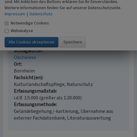
Zikadengemeinschaften und dem Mahdregime sowie
sind. Mit Anklicken des Buttons erklären Sie Ihr Einverständnis.
der Vegetation in Streuobstwiesen (Hemiptera:
Weitere Informationen finden Sie auf unserer Datenschutzseite.
Auchenorrhyncha). In: Cicadina, 15, S. 1-20. o. O.
Impressum
|
Datenschutz
Notwendige Cookies
Webanalyse
Obstwiese „Am Ringelpfad“ in Bornheim
Schlagwörter
Obstwiese
Ort
Bornheim
Fachsicht(en)
Kulturlandschaftspflege, Naturschutz
Erfassungsmaßstab
i.d.R. 1:5.000 (größer als 1:20.000)
Erfassungsmethode
Geländebegehung/-kartierung, Übernahme aus
externer Fachdatenbank, Literaturauswertung