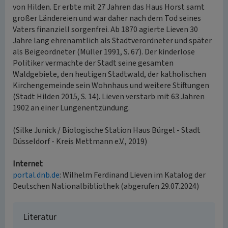
von Hilden. Er erbte mit 27 Jahren das Haus Horst samt
großer Ländereien und war daher nach dem Tod seines
Vaters finanziell sorgenfrei. Ab 1870 agierte Lieven 30
Jahre lang ehrenamtlich als Stadtverordneter und später
als Beigeordneter (Müller 1991, S. 67). Der kinderlose
Politiker vermachte der Stadt seine gesamten
Waldgebiete, den heutigen Stadtwald, der katholischen
Kirchengemeinde sein Wohnhaus und weitere Stiftungen
(Stadt Hilden 2015, S. 14). Lieven verstarb mit 63 Jahren
1902 an einer Lungenentzündung.
(Silke Junick / Biologische Station Haus Bürgel - Stadt
Düsseldorf - Kreis Mettmann e.V., 2019)
Internet
portal.dnb.de
: Wilhelm Ferdinand Lieven im Katalog der
Deutschen Nationalbibliothek (abgerufen 29.07.2024)
Literatur