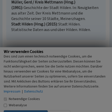
Müller, Gerd / Kreis Mettmann (Hrsg.)
(1991)
Geschichte der Stadt Hilden. In: Neuigkeiten
aus alter Zeit. Der Kreis Mettmann und die
Geschichte seiner 10 Städte, Meinerzhagen.
Stadt Hilden (Hrsg.) (2015)
Stadt Hilden.
Statistische Daten aus und über Hilden. Hilden.
Wir verwenden Cookies
Gedenkstein Lievenstein im Stadtwald Hilden
Dies sind zum einen technisch notwendige Cookies, um die
Schlagwörter
Funktionsfähigkeit der Seiten sicherzustellen. Diesen können Sie
Gedenkstein
nicht widersprechen, wenn Sie die Seite nutzen möchten. Darüber
Straße / Hausnummer
hinaus verwenden wir Cookies für eine Webanalyse, um die
Elberfelder Straße
Nutzbarkeit unserer Seiten zu optimieren, sofern Sie einverstanden
sind. Mit Anklicken des Buttons erklären Sie Ihr Einverständnis.
Ort
Weitere Informationen finden Sie auf unserer Datenschutzseite.
40724 Hilden
Impressum
|
Datenschutz
Fachsicht(en)
Kulturlandschaftspflege
Notwendige Cookies
Erfassungsmaßstab
Webanalyse
i.d.R. 1:5.000 (größer als 1:20.000)