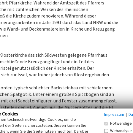
hrt Pfarrkirche. Während der Amtszeit des Pfarrers
che mit zahlreichen Werken des rheinischen
ß die Kirche zudem renovieren. Während dieser
erungsarbeiten im Jahr 1991 durch das Land NRW und die
wie Wand- und Deckenmalereien in Kirche und Kreuzgang
mmen.
Klosterkirche das sich Südwesten gelegene Pfarrhaus
anschließende Kreuzgangflügel und ein Teil des
stei genutzt) südlich der Kirche erhalten. Der
 sich zur Issel, war früher jedoch von Klostergebäuden
elorden typisch schlichter Backsteinbau mit schiefernem
ischen Spätgotik. Unter einem großen Spitzbogen sind an
mit drei Sandsteinfiguren und Fenster zusammengefasst.
stellen den Hl. Augustinus, die Muttergottes und die Hl.
n Cookies
figer kreuzrippengewölbter Saal mit vier Jochen. Der Raum
Impressum
|
Da
inen technisch notwendige Cookies, um die
nstern belichtet. Die Gewölberippen sind in Wanddienste
Notwendige 
it der Seiten sicherzustellen. Diesen können Sie
die Konsolfigur eines Mönchs mit Rosenkranz dar. Es handelt
Webanalyse
chen, wenn Sie die Seite nutzen möchten. Darüber