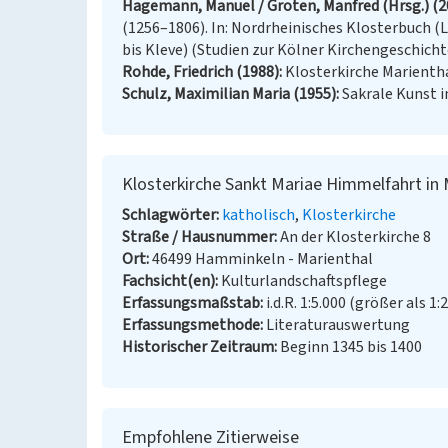
Hagemann, Manuel / Groten, Manfred (Hrsg.) (2
(1256–1806). In: Nordrheinisches Klosterbuch (Le
bis Kleve) (Studien zur Kölner Kirchengeschicht
Rohde, Friedrich (1988)
Klosterkirche Marientha
Schulz, Maximilian Maria (1955)
Sakrale Kunst in
Klosterkirche Sankt Mariae Himmelfahrt in 
Schlagwörter
katholisch
Klosterkirche
Straße / Hausnummer
An der Klosterkirche 8
Ort
46499 Hamminkeln - Marienthal
Fachsicht(en)
Kulturlandschaftspflege
Erfassungsmaßstab
i.d.R. 1:5.000 (größer als 1:
Erfassungsmethode
Literaturauswertung
Historischer Zeitraum
Beginn 1345 bis 1400
Empfohlene Zitierweise