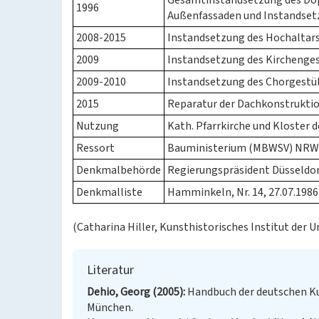
Gesamtinstandsetzung des Dop
1996
Außenfassaden und Instandset
2008-2015
Instandsetzung des Hochaltars 
2009
Instandsetzung des Kirchenge
2009-2010
Instandsetzung des Chorgestüh
2015
Reparatur der Dachkonstrukti
Nutzung
Kath. Pfarrkirche und Kloster 
Ressort
Bauministerium (MBWSV) NRW
Denkmalbehörde
Regierungspräsident Düsseldor
Denkmalliste
Hamminkeln, Nr. 14, 27.07.1986
(Catharina Hiller, Kunsthistorisches Institut der U
Literatur
Dehio, Georg (2005)
Handbuch der deutschen Ku
München.