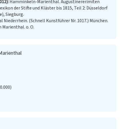
012)
Hamminkeln-Marienthal. Augustinererimiten
xikon der Stifte und Kläster bis 1815, Teil 2: Düsseldorf
e), Siegburg.
l Niederrhein. (Schnell Kunstführer Nr. 1017.) München.
 Marienthal. o. O.
Marienthal
20.000)