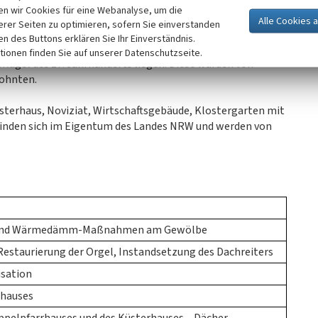
 am Bau der Kirche maßgeblich beteiligt war. Die
n wir Cookies für eine Webanalyse, um die
he als auch expressionistische Kunstwerke, zu letzteren
erer Seiten zu optimieren, sofern Sie einverstanden
el, Taufstein und Predigtpult. Auch der Friedhof zeigt
ken des Buttons erklären Sie Ihr Einverständnis.
ressionistische Kunstwerke lassen sich darüber hinaus in
tionen finden Sie auf unserer Datenschutzseite.
lügel des 17. Jahrhunderts liegen. Diese wurden von
wohnten.
üsterhaus, Noviziat, Wirtschaftsgebäude, Klostergarten mit
nden sich im Eigentum des Landes NRW und werden von
e und Wärmedämm-Maßnahmen am Gewölbe
estaurierung der Orgel, Instandsetzung des Dachreiters
isation
rhauses