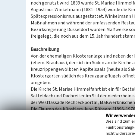
noch genutzt wird. 1839 wurde St. Mariae Himmelfa
Augustinus Winkelmann (1881–1954) wurde die Kir
Spätexpressionismus ausgestattet. Winkelmann lie
Maßnahmen und während der umfassenden Restauri
Bezirksregierung Düsseldorf wurden Maßwerke so
freigelegt, die noch aus dem 15. Jahrhundert sta
Beschreibung
Von der ehemaligen Klosteranlage sind neben der 
(ehem. Brauhaus), der sich im Süden an die Kirche 
kreuzrippengewölbten Kapitelsaals (heute als Sakri
Klostergarten südlich des Kreuzgangflügels öffnet
umgeben.
Die Kirche St. Mariae Himmelfahrt ist ein für Bett
Satteldach und Dachreiter im Stil der niederrhein
der Westfassade Rechteckportal, Maßwerknischen 
Die Figuren des Künstlers Jupp Rübsam (1896-1976) 
Wir verwende
Monika dar. Das Innere der Kirche ist ein einschif
Dies sind zum e
wird über einem hohen Sockel von spitzbogigen Fe
Funktionsfähigke
abgeleitet. Ein interessantes Detail stellt dabei 
nicht widerspre