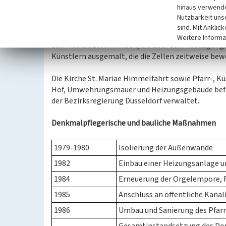
sich dabei wahrscheinlich um einen Augustiner, der
hinaus verwende
Kirchenausstattung umfasst sowohl mittelalterlic
Nutzbarkeit uns
zählen unter anderem Fenster, Hochaltar, Tabernak
sind. Mit Anklic
zahlreiche Beispiele moderner Grabmalskunst. Exp
Weitere Informa
den Mönchszellen finden, die über dem Kreuzgangsf
Künstlern ausgemalt, die die Zellen zeitweise be
Die Kirche St. Mariae Himmelfahrt sowie Pfarr-, K
Hof, Umwehrungsmauer und Heizungsgebäude befi
der Bezirksregierung Düsseldorf verwaltet.
Denkmalpflegerische und bauliche Maßnahmen
1979-1980
Isolierung der Außenwände
1982
Einbau einer Heizungsanlag
1984
Erneuerung der Orgelempore, R
1985
Anschluss an öffentliche Kanal
1986
Umbau und Sanierung des Pfar