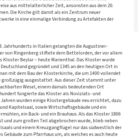
eise aus mittelalterlicher Zeit, ansonsten aus dem 20.
en. Die Kirche gilt damit als ein Zentrum neuer
stwerke in eine einmalige Verbindung zu Artefakten der
. Jahrhunderts in Italien gelangten die Augustiner-
er von Ringenberg stiftete dem Bettelorden, der vor allem
 Kloster Beylar – heute Marienthal. Das Kloster wurde
n Deutschland gegründet und 1345 an den heutigen Ort in
 man mit dem Bau der Klosterkirche, die um 1400 vollendet
he großzügig ausgestattet. Aus dieser Zeit stammt unter
nachbarten Wesel, einem damals bedeutenden Ort
rhundert fungierte das Kloster als Noviziats- und
 Jahren wurden einige Klostergebäude neu errichtet, dazu
nd Kapitelsaal, sowie Wirtschaftsgebäude und ein
ühlen, ein Back- und ein Brauhaus. Als das Kloster 1806
löst und zum großen Teil abgebrochen wurde, blieb neben
telsaals und einem Kreuzgangflügel nur das südwestlich der
es Gebäude zum Pfarrhaus um, als welches es auch heute