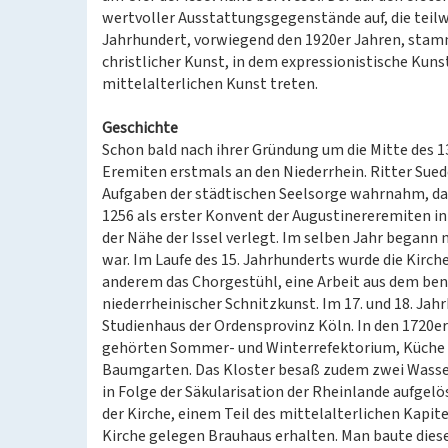
wertvoller Ausstattungsgegenstände auf, die teilw
Jahrhundert, vorwiegend den 1920er Jahren, stamm
christlicher Kunst, in dem expressionistische Kun
mittelalterlichen Kunst treten.
Geschichte
Schon bald nach ihrer Gründung um die Mitte des 13
Eremiten erstmals an den Niederrhein. Ritter Sued
Aufgaben der städtischen Seelsorge wahrnahm, das
1256 als erster Konvent der Augustinereremiten i
der Nähe der Issel verlegt. Im selben Jahr begann
war. Im Laufe des 15. Jahrhunderts wurde die Kirc
anderem das Chorgestühl, eine Arbeit aus dem be
niederrheinischer Schnitzkunst. Im 17. und 18. Jah
Studienhaus der Ordensprovinz Köln. In den 1720er
gehörten Sommer- und Winterrefektorium, Küche u
Baumgarten. Das Kloster besaß zudem zwei Wasserm
in Folge der Säkularisation der Rheinlande aufge
der Kirche, einem Teil des mittelalterlichen Kapi
Kirche gelegen Brauhaus erhalten. Man baute dies