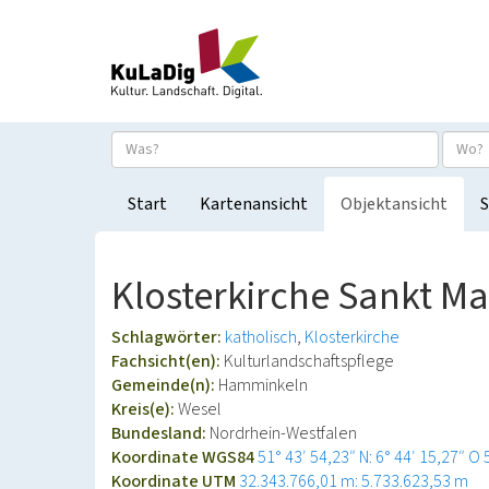
Start
Kartenansicht
Objektansicht
S
Klosterkirche Sankt Ma
Schlagwörter:
katholisch
Klosterkirche
Fachsicht(en):
Kulturlandschaftspflege
Gemeinde(n):
Hamminkeln
Kreis(e):
Wesel
Bundesland:
Nordrhein-Westfalen
Koordinate WGS84
51° 43′ 54,23″ N: 6° 44′ 15,27″ O
Koordinate UTM
32.343.766,01 m: 5.733.623,53 m