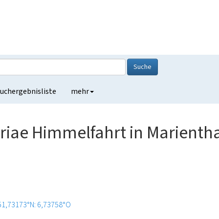
Suche
uchergebnisliste
mehr
riae Himmelfahrt in Marienth
51,73173°N: 6,73758°O