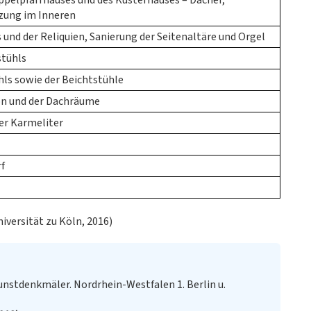
pelpfarrhauses und des Küsterhauses – Dächer,
zung im Inneren
und der Reliquien, Sanierung der Seitenaltäre und Orgel
stühls
ls sowie der Beichtstühle
on und der Dachräume
der Karmeliter
f
niversität zu Köln, 2016)
nstdenkmäler. Nordrhein-Westfalen 1. Berlin u.