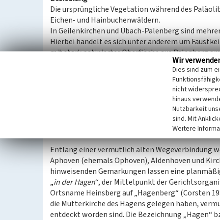
Die ursprüngliche Vegetation während des Paläol
Eichen- und Hainbuchenwäldern.
In Geilenkirchen und Übach-Palenberg sind mehrer
Hierbei handelt es sich unter anderem um Faustkei
mit stark patinierter Oberfläche aus Palenberg a
Wir verwende
prospektierten Fundplatz in Hückelhoven-Rürich.
Dies sind zum e
Heinsberg stammen aus dem Jungacheuléen. Neben 
Funktionsfähigke
menschliche Anwesenheit im weiteren Umfeld von H
nicht widerspre
des Jungacheuléen im Kreis Heinsberg liegen über
hinaus verwende
Palenberg und in geringer Zahl nordöstlich des Ha
Nutzbarkeit uns
Wassenberg-Hückelhoven (Jöris 1988, S.14). Im Ber
sind. Mit Anklic
mittelpaläolithischen Fundplätze in einer für das
Weitere Informa
Entlang einer vermutlich alten Wegeverbindung we
Aphoven (ehemals Ophoven), Aldenhoven und Kirch
hinweisenden Gemarkungen lassen eine planmäßig
„
in der Hagen
“, der Mittelpunkt der Gerichtsorgan
Ortsname Heinsberg auf „Hagenberg“ (Corsten 1988
die Mutterkirche des Hagens gelegen haben, vermu
entdeckt worden sind. Die Bezeichnung „Hagen“ bz