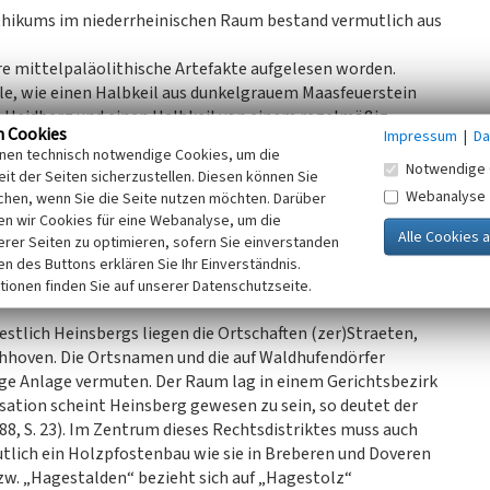
ithikums im niederrheinischen Raum bestand vermutlich aus
e mittelpaläolithische Artefakte aufgelesen worden.
le, wie einen Halbkeil aus dunkelgrauem Maasfeuerstein
m Heidberg und einen Halbkeil von einem regelmäßig
n Cookies
Impressum
|
Da
 Die beiden erwähnten Funde aus dem Kreisgebiet
inen technisch notwendige Cookies, um die
weiteren Funden bestätigen diese Artefakte die
Notwendige 
it der Seiten sicherzustellen. Diesen können Sie
einsberg bereits während der Steinzeit. Die Fundstellen
Webanalyse
chen, wenn Sie die Seite nutzen möchten. Darüber
wiegend beidseitig der Wurm bei Geilenkirchen-Übach-
n wir Cookies für eine Webanalyse, um die
uptterrassenrandes sowie einer Linie Birgelen-
erer Seiten zu optimieren, sofern Sie einverstanden
eich der Teverner Heide häufen sich die
ken des Buttons erklären Sie Ihr Einverständnis.
 Rheinland herausragenden Zahl.
tionen finden Sie auf unserer Datenschutzseite.
stlich Heinsbergs liegen die Ortschaften (zer)Straeten,
hoven. Die Ortsnamen und die auf Waldhufendörfer
e Anlage vermuten. Der Raum lag in einem Gerichtsbezirk
isation scheint Heinsberg gewesen zu sein, so deutet der
, S. 23). Im Zentrum dieses Rechtsdistriktes muss auch
tlich ein Holzpfostenbau wie sie in Breberen und Doveren
w. „Hagestalden“ bezieht sich auf „Hagestolz“