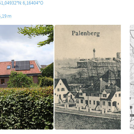
51,04932°N: 6,16404°O
6,19 m