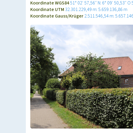
Koordinate WGS84
51° 02′ 57,56″ N: 6° 09′ 50,53″ O
Koordinate UTM
32.301.229,49 m: 5.659.136,86 m
Koordinate Gauss/Krüger
2.511.546,54 m: 5.657.14