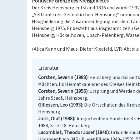
Politische Grenze des Kreisgebietes
Der Kreis Heinsberg entstand 1816 und wurde 1932
„Selfkantkreis Geilenkirchen-Heinsberg“ umbenan
Neugliederung die Zusammenlegung mit dem Landkr
Heinsberg 1975. Er besteht aus insgesamt zehn Ge
Heinsberg, Hückelhoven, Übach-Palenberg, Wasse
(Alica Kann und Klaus-Dieter Kleefeld, LVR-Abteilu
Literatur
Corsten, Severin (1988)
Heinsberg und das Self
Mächten. In: Heimatkalender des Kreises Heinsbe
Corsten, Severin (1956)
Ursprung und Werden der
Jahre Stadt, Heinsberg.
Gillessen, Leo (1993)
Die Ortschaften des Kreise
Heinsberg.
Jöris, Olaf (1988)
Jungacheuléen-Funde im Kreis
1988, S. 13-18. Heinsberg.
Lacomblet, Theodor Josef (1840)
Urkundenbuch 
Urkundenbuch (NRUB, vier Bände 1840-1858). (Ve