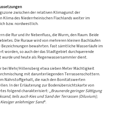
aussetzungen
ngszone zwischen der relativen Klimagunst der
n Klima des Niederrheinischen Flachlands weiter im
ich bzw. nordwestlich.
n die Rur und ihr Nebenfluss, die Wurm, den Raum. Beide
gebietes. Die Ruraue wird von mehreren kleinen Bachläufen
se Bezeichnungen bewahrten. Fast sämtliche Wasserläufe im
ert worden, so auch der das Stadtgebiet durchquerende
rt wurde und heute als Regenwassersammler dient.
er bei Wehr/Hillensberg etwa sieben Meter Mächtigkeit
 Durchmischung mit darunterliegenden Terrassenschottern.
m Nährstoffgehalt, die nach den Bonitätswerten
llen. In der Erläuterung zur Bodenübersichtskarte von
es folgend charakterisiert: „
Braunerde geringer Sättigung
and, teils auch Kies und Sand der Terrassen (Diluvium);
 Kiesiger anlehmiger Sand
“.