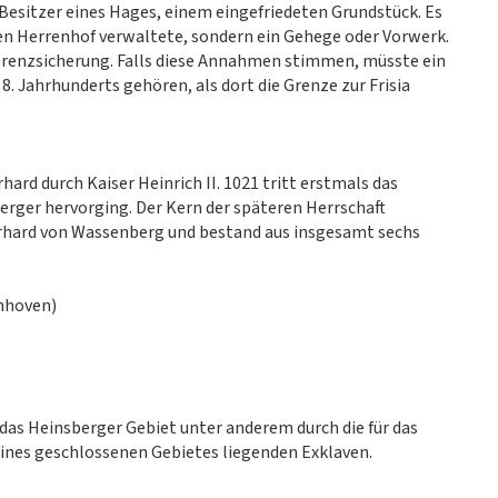
 Besitzer eines Hages, einem eingefriedeten Grundstück. Es
en Herrenhof verwaltete, sondern ein Gehege oder Vorwerk.
 Grenzsicherung. Falls diese Annahmen stimmen, müsste ein
8. Jahrhunderts gehören, als dort die Grenze zur Frisia
rd durch Kaiser Heinrich II. 1021 tritt erstmals das
erger hervorging. Der Kern der späteren Herrschaft
erhard von Wassenberg und bestand aus insgesamt sechs
hhoven)
as Heinsberger Gebiet unter anderem durch die für das
eines geschlossenen Gebietes liegenden Exklaven.