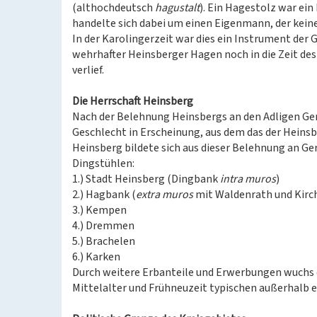
(althochdeutsch
hagustalt
). Ein Hagestolz war ein
handelte sich dabei um einen Eigenmann, der kein
In der Karolingerzeit war dies ein Instrument der
wehrhafter Heinsberger Hagen noch in die Zeit des 
verlief.
Die Herrschaft Heinsberg
Nach der Belehnung Heinsbergs an den Adligen Gerha
Geschlecht in Erscheinung, aus dem das der Heinsb
Heinsberg bildete sich aus dieser Belehnung an G
Dingstühlen:
1.) Stadt Heinsberg (Dingbank
intra muros
)
2.) Hagbank (
extra muros
mit Waldenrath und Kirc
3.) Kempen
4.) Dremmen
5.) Brachelen
6.) Karken
Durch weitere Erbanteile und Erwerbungen wuchs d
Mittelalter und Frühneuzeit typischen außerhalb 