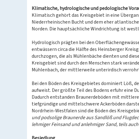
Klimatische, hydrologische und pedologische Vor
Klimatisch gehört das Kreisgebiet in eine Überga
Niederrheinischen Bucht und dem eher atlantische
Norden. Die hauptsächliche Windrichtung ist westl
Hydrologisch prägten bei den Oberflächengewässer
entwässern circa die Hälfte des Heinsberger Kreis
durchzogen, die als Mühlenbäche dienten und die
Kreisgebiet sind durch den Menschen stark veränd
Mühlenbach, der mittlerweile unterirdisch verroh
Bei den Böden des Kreisgebietes dominiert Löß, d
aufweist. Der größte Teil des Bodens erfuhr eine
Dadurch entstanden Braunerdeböden mit mittlere
tiefgründige und mittelschwere Ackerböden darste
Nordrhein-Westfalen sind die Böden des Kreisgebiet
und podsolige Braunerde aus Sandlöß und Flugdecks
lehmiger Feinsand und anlehmiger Sand, teils auch
Besiedlung