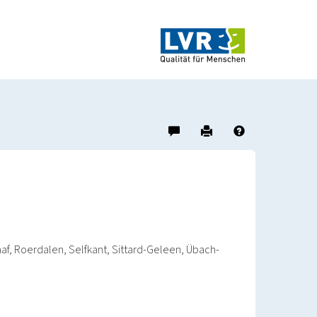
Hinweis
Drucken
Hilfe
zu
diesem
Objekt
geben
f, Roerdalen, Selfkant, Sittard-Geleen, Übach-