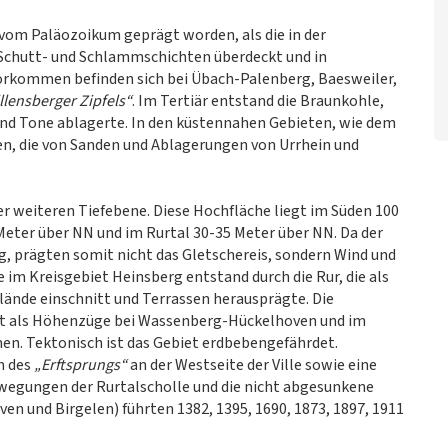
 vom Paläozoikum geprägt worden, als die in der
Schutt- und Schlammschichten überdeckt und in
orkommen befinden sich bei Übach-Palenberg, Baesweiler,
llensberger Zipfels“
. Im Tertiär entstand die Braunkohle,
 und Tone ablagerte. In den küstennahen Gebieten, wie dem
en, die von Sanden und Ablagerungen von Urrhein und
er weiteren Tiefebene. Diese Hochfläche liegt im Süden 100
Meter über NN und im Rurtal 30-35 Meter über NN. Da der
g, prägten somit nicht das Gletschereis, sondern Wind und
 im Kreisgebiet Heinsberg entstand durch die Rur, die als
elände einschnitt und Terrassen herausprägte. Die
tzt als Höhenzüge bei Wassenberg-Hückelhoven und im
. Tektonisch ist das Gebiet erdbebengefährdet.
ch des
„Erftsprungs“
an der Westseite der Ville sowie eine
egungen der Rurtalscholle und die nicht abgesunkene
en und Birgelen) führten 1382, 1395, 1690, 1873, 1897, 1911