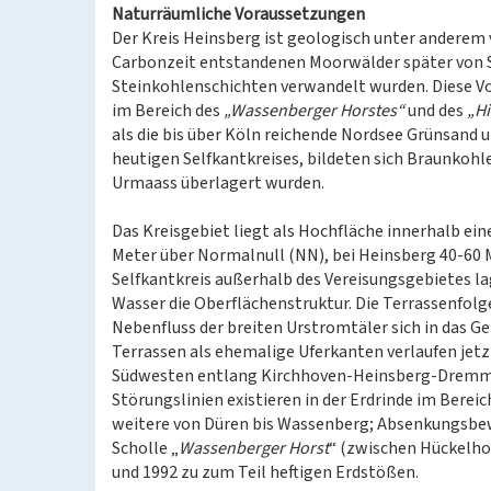
Naturräumliche Voraussetzungen
Der Kreis Heinsberg ist geologisch unter anderem
Carbonzeit entstandenen Moorwälder später von 
Steinkohlenschichten verwandelt wurden. Diese V
im Bereich des
„Wassenberger Horstes“
und des
„Hi
als die bis über Köln reichende Nordsee Grünsand
heutigen Selfkantkreises, bildeten sich Braunkohl
Urmaass überlagert wurden.
Das Kreisgebiet liegt als Hochfläche innerhalb ein
Meter über Normalnull (NN), bei Heinsberg 40-60 
Selfkantkreis außerhalb des Vereisungsgebietes la
Wasser die Oberflächenstruktur. Die Terrassenfolge
Nebenfluss der breiten Urstromtäler sich in das G
Terrassen als ehemalige Uferkanten verlaufen je
Südwesten entlang Kirchhoven-Heinsberg-Dremmen
Störungslinien existieren in der Erdrinde im Berei
weitere von Düren bis Wassenberg; Absenkungsbew
Scholle „
Wassenberger Horst
“ (zwischen Hückelhov
und 1992 zu zum Teil heftigen Erdstößen.